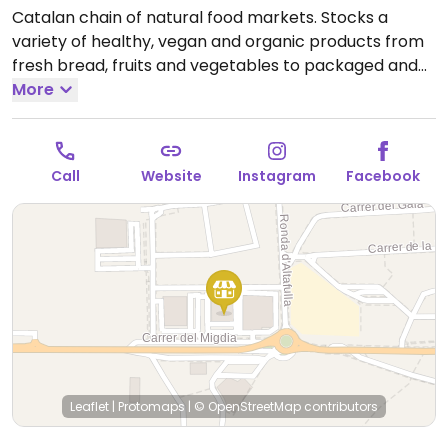
Catalan chain of natural food markets. Stocks a
variety of healthy, vegan and organic products from
fresh bread, fruits and vegetables to packaged and
dried foods to home cooking and pantry supplies.
More
Veritas is the first European chain market to get the B
Corp certificate.
Open Mon-Sat 09:00-21:00, Sun
09:00-15:00.
Call
Website
Instagram
Facebook
Leaflet
|
Protomaps
|
© OpenStreetMap
contributors