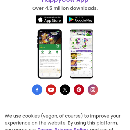
Over 4.5 million downloads.
We use cookies (vegan, of course) to improve your
Privacy Policy
experience on the website. By using this platform,
you agree our
Terms
,
Privacy Policy
, and use of