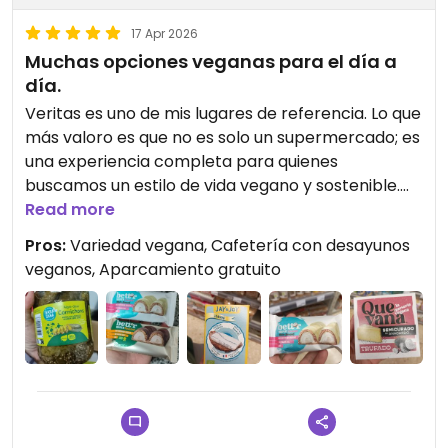
17 Apr 2026
Muchas opciones veganas para el día a
día.
​Veritas es uno de mis lugares de referencia. Lo que
más valoro es que no es solo un supermercado; es
una experiencia completa para quienes
buscamos un estilo de vida vegano y sostenible.
Read more
​La cafetería tiene una variedad excelente de
Pros:
Variedad vegana, Cafetería con desayunos
leches vegetales para el café y, sobre todo, unos
veganos, Aparcamiento gratuito
croissants veganos increíbles. El de frankfurt de
tofu es una opción salada súper original que no se
encuentra en cualquier sitio, aunque también hay
opciones dulces.
Tiene gran variedad de productos: desde comida
fresca de proximidad hasta procesados de alta