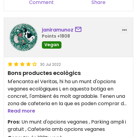
calidad. Además, la sección de droguería y
Comment
Share
cosmética "cruelty-free" es muy completa, lo que
te permite hacer toda la compra en un solo lugar.
janiramunoz
Points +1808
Vegan
30 Jul 2022
Bons productes ecològics
M'encanta el Veritas, hi ha un munt d'opcions
veganes ecològiques i, en aquesta botiga en
concret, l'ambient és molt agradable. Tenen una
zona de cafeteria en la que es poden comprar dos
tipus de croissants vegans; un de dolç i un amb
Read more
frankfurt de tofu, també tenen diferents tipus de
Pros:
Un munt d'opcions veganes , Parking ampli i
llets vegetals per al cafè o les infusions. A part
gratuït , Cafeteria amb opcions veganes
d'un munt d'opcions de menjar fresc i envasat,