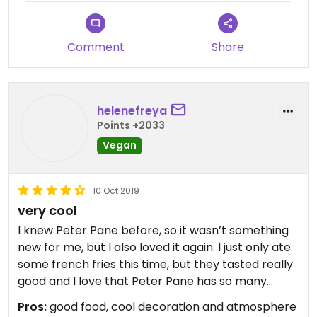
Comment
Share
helenefreya
Points +2033
Vegan
10 Oct 2019
very cool
I knew Peter Pane before, so it wasn’t something
new for me, but I also loved it again. I just only ate
some french fries this time, but they tasted really
good and I love that Peter Pane has so many
vegan sauces! It’s a cool decorated restaurant,
Pros:
good food, cool decoration and atmosphere
the atmosphere was friendly and the ambience