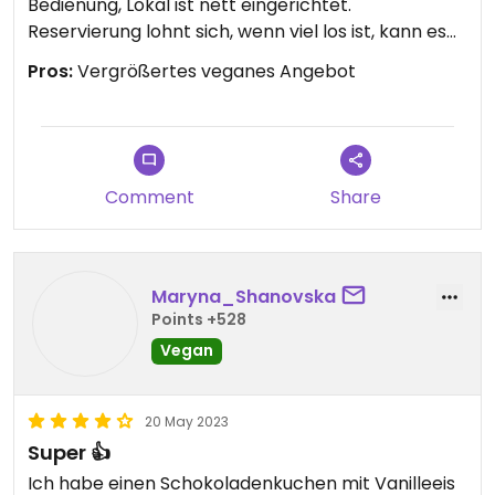
Bedienung, Lokal ist nett eingerichtet.
Reservierung lohnt sich, wenn viel los ist, kann es
eng werden. Trotzdem geht es relativ schnell bis
Pros:
Vergrößertes veganes Angebot
das Essen kommt.
Edit 6.5.24: veganes Angebot wurde vergrößert -
mehr Soßen, Burger und auch Beilagen, sind nach
wie vor begeistert. Einzig beim Dessert könnte
Comment
Share
noch etwas Auswahl sein, das ist aber Meckern auf
hohem Niveau 😉
Maryna_Shanovska
Updated from previous review on 2024-03-28
Points +528
Vegan
20 May 2023
Super 👍
Ich habe einen Schokoladenkuchen mit Vanilleeis