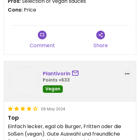
Pros:
Selection of vegan sauces
patty was quite bland and not really fried. Overall
Cons:
Price
OK experience but for the price that you pay
you‘d expect a lot more. Would give 2,5 stars if I
could.
Comment
Share
Plantivorin
Points +633
Vegan
06 May 2024
Top
Einfach lecker, egal ob Burger, Fritten oder die
Soßen (vegan). Gute Auswahl und freundliche