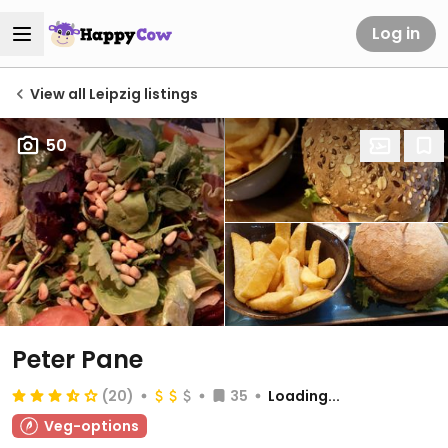
Log in
View all Leipzig listings
50
Peter Pane
(20)
35
Loading...
Veg-options