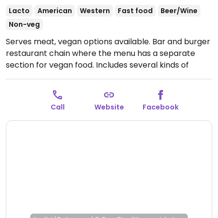
Lacto
American
Western
Fast food
Beer/Wine
Non-veg
Serves meat, vegan options available. Bar and burger
restaurant chain where the menu has a separate
section for vegan food. Includes several kinds of
burgers with or without buns, green salads, fries and
sauces. Vegan dessert may be a chocolate pudding
with coconut ice cream or vegan chocolate cake.
Call
Website
Facebook
Plant milk available for coffee.
Open Mon-Sun 11:00-
00:00.