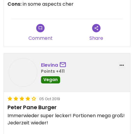
Cons:
in some aspects cher
was good. The staff was friendly, too and I’d like to
come again.
Comment
Share
Elevina
Points +411
Vegan
05 Oct 2019
Peter Pane Burger
Immerwieder super lecker! Portionen mega groß!
Jederzeit wieder!