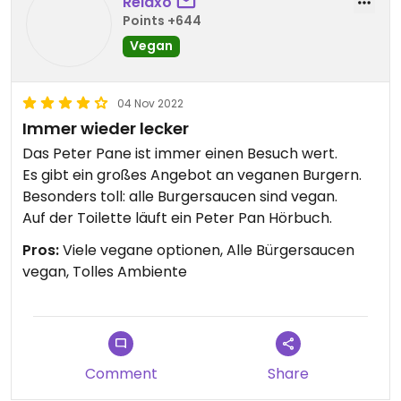
Relaxo
und nicht überzeugend lecker. Es ist zu wenig Platz
Points +644
auf dem Tisch, auch wegen der Soßen, man kann
Vegan
sich nicht anlehnen, was bei einem längeren
Aufenthalt störend ist.
04 Nov 2022
Immer wieder lecker
Das Peter Pane ist immer einen Besuch wert.
Es gibt ein großes Angebot an veganen Burgern.
Besonders toll: alle Burgersaucen sind vegan.
Auf der Toilette läuft ein Peter Pan Hörbuch.
Pros:
Viele vegane optionen, Alle Bürgersaucen
vegan, Tolles Ambiente
Comment
Share