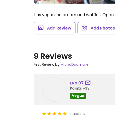
Has vegan ice cream and waffles.
Open 
Add Review
Add Photo
9 Reviews
First Review by
MichaDaumüller
Eva.07
Points +39
Vegan
18 Jun 2025