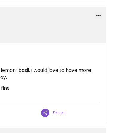
ly lemon-basil. I would love to have more
kay.
 fine
Share