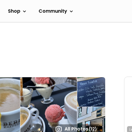
Shop
Community
All Photos
(12)
L