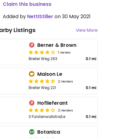
Claim this business
Added by
NettiStiller
on 30 May 2021
arby Listings
View More
Berner & Brown
1 review
Breiter Weg 263
0.1 mi
Maison Le
2 reviews
Breiter Weg 221
0.1 mi
Hoflieferant
2 reviews
3 Fürstenwallstraße
0.1 mi
Botanica