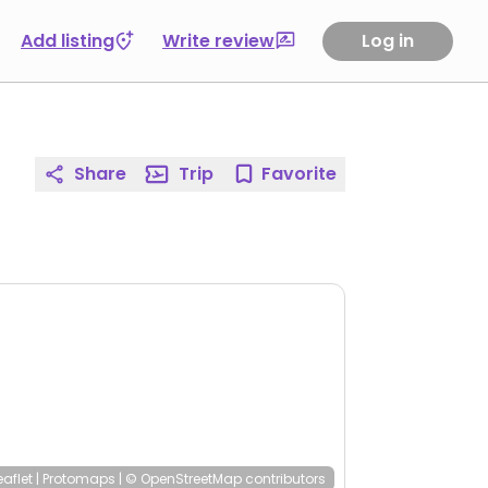
Add listing
Write review
Log in
Share
Trip
Favorite
eaflet
|
Protomaps
|
© OpenStreetMap
contributors