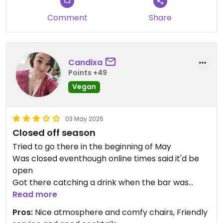
Comment
Share
Candixa
Points +49
Vegan
03 May 2026
Closed off season
Tried to go there in the beginning of May
Was closed eventhough online times said it'd be
open
Got there catching a drink when the bar was
open and were told theres no food until two
Read more
weeks later
Pros:
Nice atmosphere and comfy chairs, Friendly
Cocktails were good