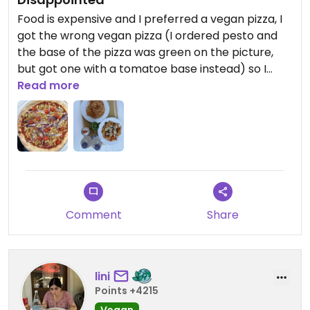
Food is expensive and I preferred a vegan pizza, I
got the wrong vegan pizza (I ordered pesto and
the base of the pizza was green on the picture,
but got one with a tomatoe base instead) so I
asked the pizza maker and we was only making
Read more
excuses instead of saying at least sorry once. If I
knew I would have preferrred the much cheaper
pizza marinara. Pasta was good and portions
larger. Also nice that they do offer quiet a lot of
vegan options.
Updated from previous review on 2024-07-14
Comment
Share
lini
Points +4215