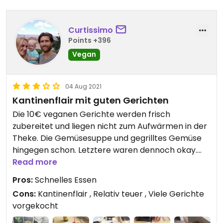
Curtissimo
Points +396
Vegan
04 Aug 2021
Kantinenflair mit guten Gerichten
Die 10€ veganen Gerichte werden frisch
zubereitet und liegen nicht zum Aufwärmen in der
Theke. Die Gemüsesuppe und gegrilltes Gemüse
hingegen schon. Letztere waren dennoch okay.
Couscous mit Tempeh war sehr gut, das andere
Read more
Gericht okay.
Pros:
Schnelles Essen
Cons:
Kantinenflair , Relativ teuer , Viele Gerichte
vorgekocht