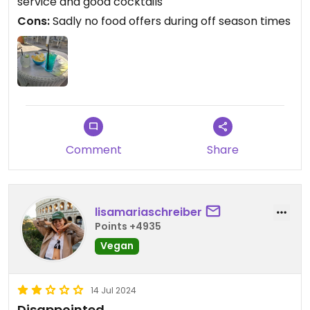
service and good cocktails
Cons:
Sadly no food offers during off season times
Comment
Share
lisamariaschreiber
Points +4935
Vegan
14 Jul 2024
Disappointed