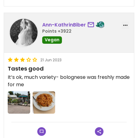
Ann-KathrinBiber
Points +3922
Vegan
21 Jun 2023
Tastes good
It’s ok, much variety- bolognese was freshly made
for me