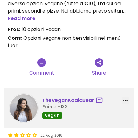
diverse opzioni vegane (tutte a €10), tra cui dei
primi, secondi e pizze. Noi abbiamo preso seitan
arrosto e alla veneziana, veramente ottimo.
Read more
Sarebbe bello se mettessero il menù vegan ben
Pros:
10 opzioni vegan
esposto anche all'esterno.
Cons:
Opzioni vegane non ben visibili nel menù
fuori
Updated from previous review on 2021-07-03
Comment
Share
TheVeganKoalaBear
Points +132
Vegan
22 Aug 2019