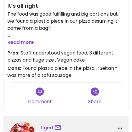
It’s all right
The food was good fulfilling and big portions but
we found a plastic piece in our pizza assuming it
came from a bag?
Price for vegan pizza 9€ which is reasonable
Read more
Pros:
Staff understood vegan food, 3 different
pizzas and huge size , Vegan cake
Cons:
Found plastic piece in the pizza , “Seitan “
was more of a tofu sausage
Comment
Share
tigerl