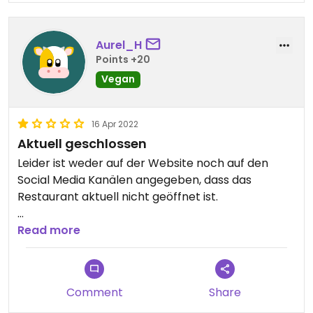
Aurel_H
Points +20
Vegan
16 Apr 2022
Aktuell geschlossen
Leider ist weder auf der Website noch auf den
Social Media Kanälen angegeben, dass das
Restaurant aktuell nicht geöffnet ist.
Updated from previous review on 2022-04-16
Read more
Comment
Share