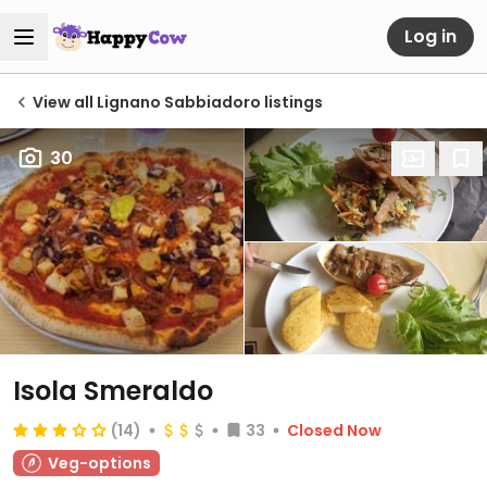
Log in
View all Lignano Sabbiadoro listings
30
Isola Smeraldo
(14)
33
Closed Now
Veg-options