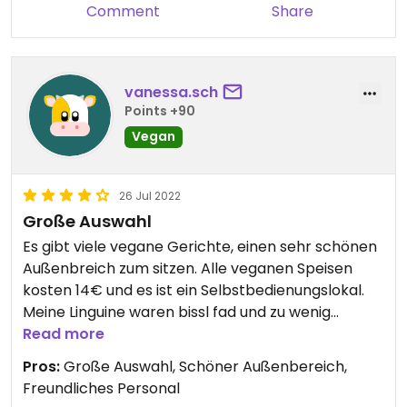
Comment
Share
vanessa.sch
Points +90
Vegan
26 Jul 2022
Große Auswahl
Es gibt viele vegane Gerichte, einen sehr schönen
Außenbreich zum sitzen. Alle veganen Speisen
kosten 14€ und es ist ein Selbstbedienungslokal.
Meine Linguine waren bissl fad und zu wenig
gewürzt aber sonst top, auch sehr freundliches
Read more
Personal. Preise sind durchschnittlich
Pros:
Große Auswahl, Schöner Außenbereich,
(Gemüsesuppe 5€, Grillhendl mit Salat 11€, Linguini
Freundliches Personal
al Pesto 14€)