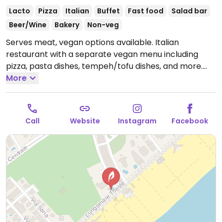
Lacto
Pizza
Italian
Buffet
Fast food
Salad bar
Beer/Wine
Bakery
Non-veg
Serves meat, vegan options available. Italian
restaurant with a separate vegan menu including
pizza, pasta dishes, tempeh/tofu dishes, and more.
Open Mon-Sun 11:30-14:30, 18:00-21:30.
More
Call
Website
Instagram
Facebook