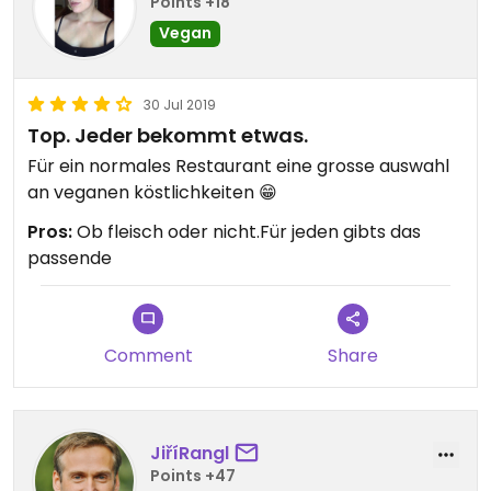
Points +18
I had the Pizza al Pesto, it was okay. I had expected
Vegan
better. The dough was very thin, their sausages so
soft, they were creamy. It wasn't bad food, but it
wasn't particularly good.
30 Jul 2019
Top. Jeder bekommt etwas.
Für ein normales Restaurant eine grosse auswahl
an veganen köstlichkeiten 😁
Pros:
Ob fleisch oder nicht.Für jeden gibts das
passende
Comment
Share
JiříRangl
Points +47