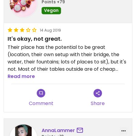
Points +79
Vegan
14 Aug 2019
It's okay, not great.
Their place has the potential to be great
(location, their own setup with their bridge, the
water, their fountains; lots of places to sit), but it's
not. Most of their tables outside are of cheap
plastic, we took a nicer looking one but it felt dirty
Read more
- like it hasn't been wiped in a while. Their vegan
options aren't on their regular menus (they have
two, one just for pizza, neither of them are listing
Comment
Share
them). I was glad I'd looked at their website and
already knew what I wanted. (You can find them in
person, but they're hung as posters in two specific
places and not immediately visible.)
AnnaLammer