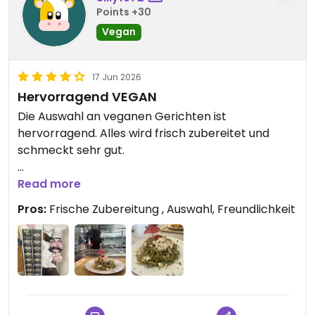
Points +30
Vegan
17 Jun 2026
Hervorragend VEGAN
Die Auswahl an veganen Gerichten ist
hervorragend. Alles wird frisch zubereitet und
schmeckt sehr gut.
Updated from previous review on 2026-06-17
Read more
Pros:
Frische Zubereitung , Auswahl, Freundlichkeit