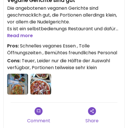
Vegane Gerichte sind gut
Die angebotenen veganen Gerichte sind
geschmacklich gut, die Portionen allerdings klein,
vor allem die Nudelgerichte.
Es ist ein selbstbedienungs Restaurant und dafür
echt teuer - mittlerweile kostet jedes vegane
Read more
Gericht € 14,-!
Pros:
Schnelles veganes Essen , Tolle
Leider war bei uns nur die Hälfte der Auswahl
Öffnungszeiten , Bemühtes freundliches Personal
verfügbar, was echt schade war.
Cons:
Teuer, Leider nur die Hälfte der Auswahl
Wichtig ist auch, immer mit dem Zusatz 'VEGAN' zu
verfügbar, Portionen teilweise sehr klein
bestellen, sonst kann es auch vorkommen, dass
man ein Fleischgericht oder eine vegetarische
Pizza mit Käse bekommt...
Allerdings sind das gesamte Personal sowie die
Chefleute sehr freundlich und bemüht.
Updated from previous review on 2022-06-22
Comment
Share