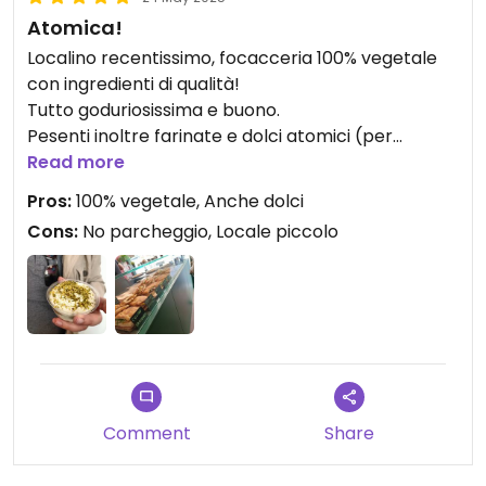
Atomica!
Localino recentissimo, focacceria 100% vegetale
con ingredienti di qualità!
Tutto goduriosissima e buono.
Pesenti inoltre farinate e dolci atomici (per
esempio quello al pistacchio).
Read more
Pros:
100% vegetale, Anche dolci
Io ho preso la S.tonata e il mio ragazzo la
Cons:
No parcheggio, Locale piccolo
Curcunzola.
Atomiche!
Ragazzi gentilissimi, spero bene e che si possano
ampliare presto!
Meglio raggiungere il posto coi mezzi, parcheggi
Comment
Share
solo residenziali intorno!