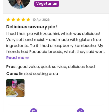
Vegetarian
19 Apr 2026
Delicious savoury pie!
I had their pie with zucchini, which was delicious!
Very soft and moist - and made with gluten free
ingredients. To it I had a raspberry kombucha. My
friends had Focaccia breads, which they said were
very tasty.
Read more
Pros:
good value, quick service, delicious food
The staff was very friendly and quick.
Cons:
limited seating area
There are only some places to stand inside, and a
bench just outside - but a few blocks away there
is a park where you can sit and eat when the
weather is good.