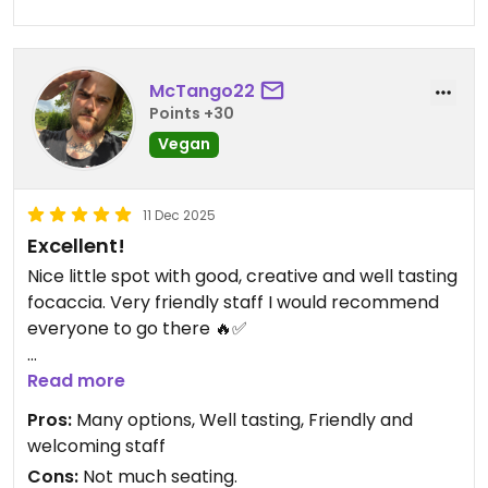
McTango22
Points +30
Vegan
11 Dec 2025
Excellent!
Nice little spot with good, creative and well tasting
focaccia. Very friendly staff I would recommend
everyone to go there 🔥✅
Updated from previous review on 2025-12-11
Read more
Pros:
Many options, Well tasting, Friendly and
welcoming staff
Cons:
Not much seating.