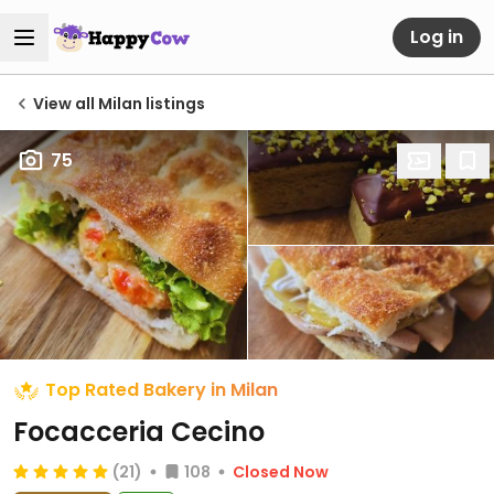
Log in
View all Milan listings
75
Top Rated Bakery in Milan
Focacceria Cecino
(21)
108
Closed Now