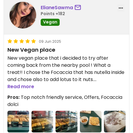
ElianeSawma
Points +182
Vegan
09 Jun 2025
New Vegan place
New vegan place that i decided to try after
coming back from the nearby pool ! What a
treat!! I chose the Focaccia that has nutella inside
and chose also to add lotus to it nuts.
Awesome!! Came so warm and FULL.
Read more
Pros:
Top notch friendly service, Offers, Focaccia
I like my cookies a biitt more buttery and with
dolci
more sugar 🙈.
On Mondays i was told they dont have allll the
desserts, but Tuesday onwards they do! A must