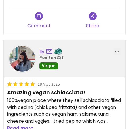
try!!
Comment
Share
Ily
Points +3211
Vegan
28 May 2025
Amazing vegan schiacciata!
100%vegan place where they sell schiacciata filled
with cecina (chickpea frittata) and other vegan
ingredients such as vegan ham, salame, tuna,
cheese and vggies. I tried pepino which was
amazing. The focaccia is crispy and salty and the
Read more