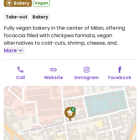
Bakery
Vegan
Take-out
Bakery
Fully vegan bakery in the center of Milan, offering
focaccia filled with chickpea farinata, vegan
alternatives to cold-cuts, shrimp, cheese, and
veggies. Cruelty free desserts also available.
More
Open
Mon-Fri 12:00-20:00.
Call
Website
Instagram
Facebook