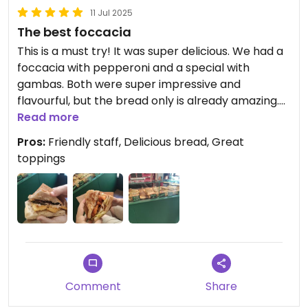
11 Jul 2025
The best foccacia
This is a must try! It was super delicious. We had a
foccacia with pepperoni and a special with
gambas. Both were super impressive and
flavourful, but the bread only is already amazing.
The staff is super friendly and gave us an English
Read more
version of the menu on his phone to look at. If
Pros:
Friendly staff, Delicious bread, Great
you're in Milan, you have to go! We're definitely
toppings
coming back later to try the sweet foccacia.
Comment
Share