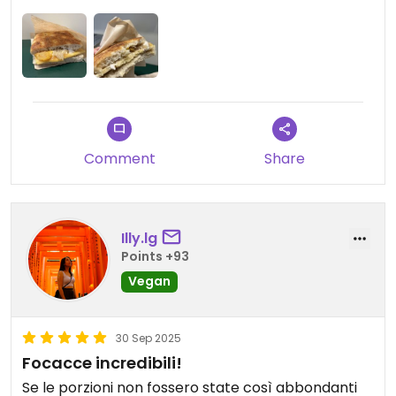
all’interno, ma comunque sufficiente per una
pausa veloce. Tornerò sicuramente per provare
altre combinazioni!
Comment
Share
Illy.lg
Points +93
Vegan
30 Sep 2025
Focacce incredibili!
Se le porzioni non fossero state così abbondanti