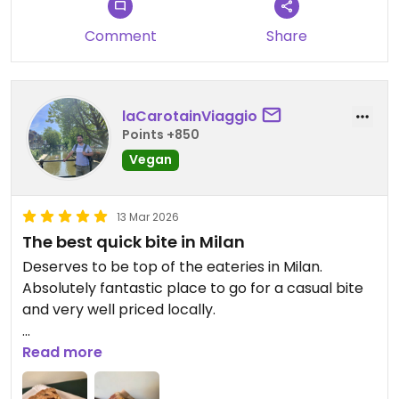
Comment
Share
laCarotainViaggio
Points +850
Vegan
13 Mar 2026
The best quick bite in Milan
Deserves to be top of the eateries in Milan.
Absolutely fantastic place to go for a casual bite
and very well priced locally.
You need to eat here.
Read more
Updated from previous review on 2026-03-13