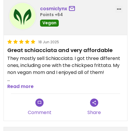
cosmiclynx
Points +64
Vegan
18 Jun 2025
Great schiacciata and very affordable
They mostly sell Schiacciata. I got three different
ones, including one with the chickpea frittata. My
non vegan mom and I enjoyed all of them!
They don’t have an English menu yet but the
Read more
server walked me through what was in each. And
takeout was entirely plastic free.
Comment
Share
Updated from previous review on 2025-06-18