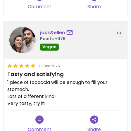
Comment
Share
Updated from previous review on 2026-02-06
jack&ellen
Points +1176
Vegan
20 Dec 2025
Tasty and satisfying
1 piece of focaccia will be enough to fill your
stomach.
Lots of different kind!
Very tasty, try it!
Comment
Share