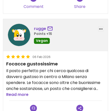
Comment
Share
rugge
Points +16
Vegan
06 Feb 2026
Focacce gustosissime
Il posto perfetto per chi cerca qualcosa di
davvero gustoso in centro a Milano senza
spendere. Le focacce sono oltre che buonissime
anche sostanziose, un posto che consiglierei a
chiunque, anche a chi non è vegano, perché
Read more
rispetto a molti posti si sente la differenza di
qualità.