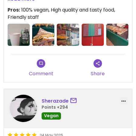
filling so flavourful. The staff is so nice. They also
Pros:
100% vegan, High quality and tasty food,
sell very good kombuchas (I tried the luppolo one
Friendly staff
and it was super good) and few cakes/muffins and
a vegan tiramisù. Highly recommend! I will
probably come back many times as I work
nearby:)
Comment
Share
Sherazade
Points +294
Vegan
24 May 2025