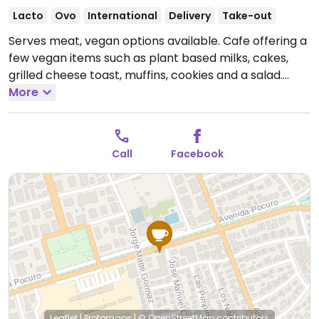
Lacto
Ovo
International
Delivery
Take-out
Serves meat, vegan options available. Cafe offering a
few vegan items such as plant based milks, cakes,
grilled cheese toast, muffins, cookies and a salad.
Open Mon 8:30am-9:00pm, Tue-Fri 8:30am-9:30pm,
More
Sat-Sun 9:30am-9:00pm.
Call
Facebook
Leaflet
|
Protomaps
|
© OpenStreetMap
contributors