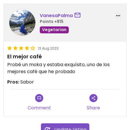
al mesero. Se lo llevó y luego volvió a decirme que
en la cocina le dijeron que si tenía queso vegano,
VanesaPalma
pero que harían uno nuevo de igual manera. El que
Points +815
llegó tenía un queso completamente distinto 🤷🏻‍♀️
Vegetarian
no sé para qué mentir, no me había enojado, errar
es humano. Pero este pancito nuevo estaba
delicioso.
13 Aug 2023
El mejor café
Probé un moka y estaba exquísito, uno de los
mejores café que he probado
Pros:
Sabor
Comment
Share
Update Listing