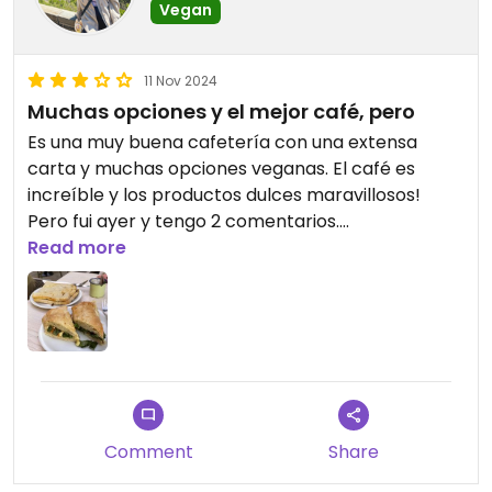
Vegan
11 Nov 2024
Muchas opciones y el mejor café, pero
Es una muy buena cafetería con una extensa
carta y muchas opciones veganas. El café es
increíble y los productos dulces maravillosos!
Pero fui ayer y tengo 2 comentarios.
Read more
El tapado de queso vegano y champiñón es súper
fome. El pan en si es riquísimo, pero los
champiñones venían sin sal ni ningún tipo de
sabor y la mitad de mi pan no tenía queso, así que
me comí un sándwich de champiñón sin sal.
Pedí un ciabatta caprese con queso vegano y me
Comment
Share
lo trajeron con queso de vaca, me di cuenta en
seguida (soy vegana hace más de 11 años) y le dije