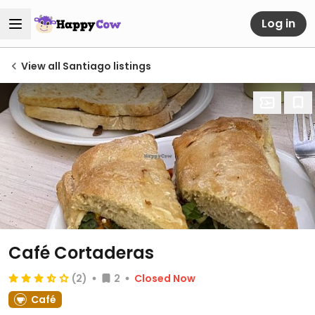
Log in
View all Santiago listings
Café Cortaderas
(2)
2
Closed Now
Café