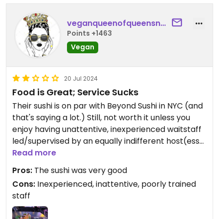
veganqueenofqueensnyc
Points +1463
Vegan
20 Jul 2024
Food is Great; Service Sucks
Their sushi is on par with Beyond Sushi in NYC (and
that's saying a lot.) Still, not worth it unless you
enjoy having unattentive, inexperienced waitstaff
led/supervised by an equally indifferent host(ess).
P.S. : they only accept Visa or Mastercard, so you
Read more
may want to inform the staff of same, as they
Pros:
The sushi was very good
themselves are clearly not aware, and which only
Cons:
Inexperienced, inattentive, poorly trained
became evident after 3 failed attempts to pay
staff
with Discover. Also, make sure you are able to
communicate clearly in French, as it seems it is