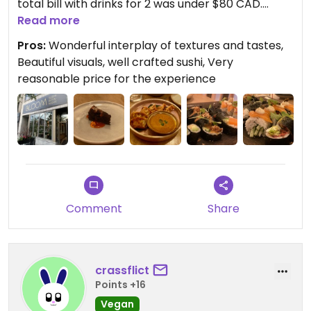
total bill with drinks for 2 was under $80 CAD.
Read more
Updated from previous review on 2025-06-26
Pros:
Wonderful interplay of textures and tastes,
Beautiful visuals, well crafted sushi, Very
reasonable price for the experience
Comment
Share
crassflict
Points +16
Vegan