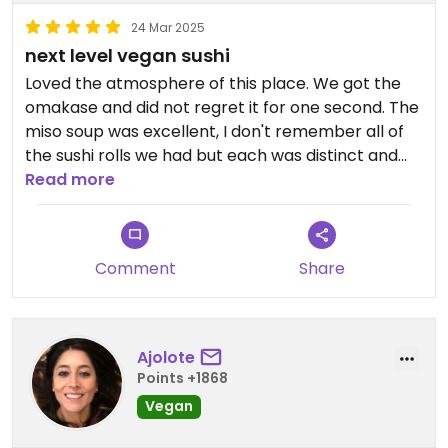
24 Mar 2025
next level vegan sushi
Loved the atmosphere of this place. We got the
omakase and did not regret it for one second. The
miso soup was excellent, I don't remember all of
the sushi rolls we had but each was distinct and
very fresh tasting. I had missed lunch and was
Read more
super hungry when I arrived, and left perfectly full
and satisfied. Would be a great spot for a date
night/special occasion too. Highly recommended.
Comment
Share
Ajolote
Points +1868
Vegan