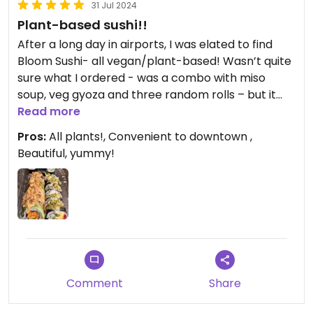
31 Jul 2024
Plant-based sushi!!
After a long day in airports, I was elated to find
Bloom Sushi- all vegan/plant-based! Wasn’t quite
sure what I ordered - was a combo with miso
soup, veg gyoza and three random rolls – but it
was such a relief to know that whatever it was, it
Read more
would be plants!! Haven’t even finished dinner yet,
Pros:
All plants!, Convenient to downtown ,
and I had to post – it is just so yummy! What a gift
Beautiful, yummy!
to this weary plant-based traveler! 🌱
Comment
Share