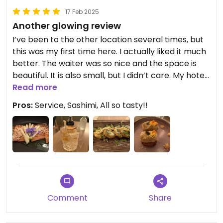
17 Feb 2025
Another glowing review
I’ve been to the other location several times, but
this was my first time here. I actually liked it much
better. The waiter was so nice and the space is
beautiful. It is also small, but I didn’t care. My hotel
was right around the corner and I just walked
Read more
there Through the snow. So worth it! The sashimi
Pros:
Service, Sashimi, All so tasty!!
was incredible, so much better than eating fish – it
does not stink! ￼The crispy rice with crab and the
New Delhi roll were decadent.
Comment
Share