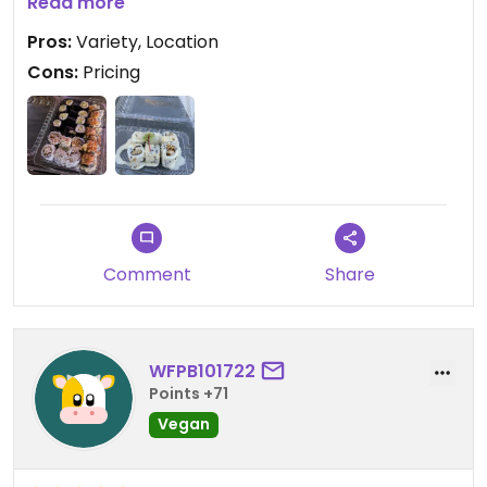
Read more
Such a great variety!
Pros:
Variety, Location
Cons:
Pricing
Updated from previous review on 2024-09-11
Comment
Share
WFPB101722
Points +71
Vegan