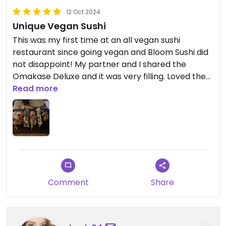
12 Oct 2024
Unique Vegan Sushi
This was my first time at an all vegan sushi
restaurant since going vegan and Bloom Sushi did
not disappoint! My partner and I shared the
Omakase Deluxe and it was very filling. Loved the
creativity behind every roll and the unique flavors.
Read more
Highly recommend for an upscale date night spot.
Comment
Share