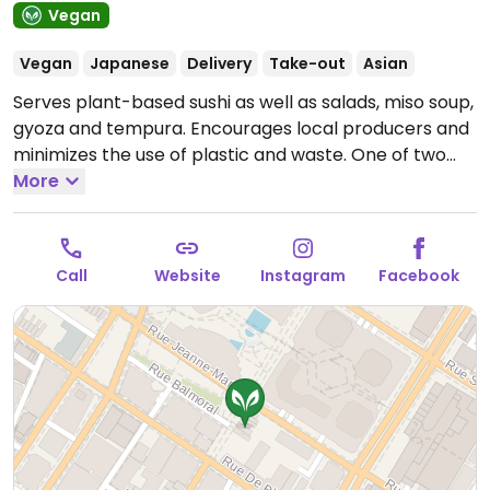
Vegan
Vegan
Japanese
Delivery
Take-out
Asian
Serves plant-based sushi as well as salads, miso soup,
gyoza and tempura. Encourages local producers and
minimizes the use of plastic and waste. One of two
locations. Confirmed open June 2025.
More
Open Wed-Sun
5:00pm-10:00pm.
Closed Mon-Tue.
Call
Website
Instagram
Facebook