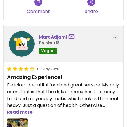
Comment
Share
MarcAdjami
Points +18
Vegan
09 May 2026
Amazing Experience!
Delicious, beautiful food and great service. My only
complaint is that the deluxe menu has too many
fried and mayonaisy makis which makes the meal
heavy. Just a question of health. Otherwise
fantastic and would earn 5 stars.
Read more
Updated from previous review on 2026-05-09