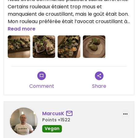
havest et le Fuji.
Certains rouleaux étaient trop mous et
manquaient de croustillant, mais le goût était bon.
Astuce : Lorsque l'été, l'envie d'une pause sucrée
Mon rouleau préférée était l’avocat croustillant à
pointe son nez, le maki au fruit est un parfait
$7 - bon prix et bcp mieux que d’autre rouleaux
Read more
péché.
« spéciaux » à $14. Malheureusement le restau
était assez bruyant mais le service était bon.
Comment
Share
MarcusK
Points +1522
Vegan