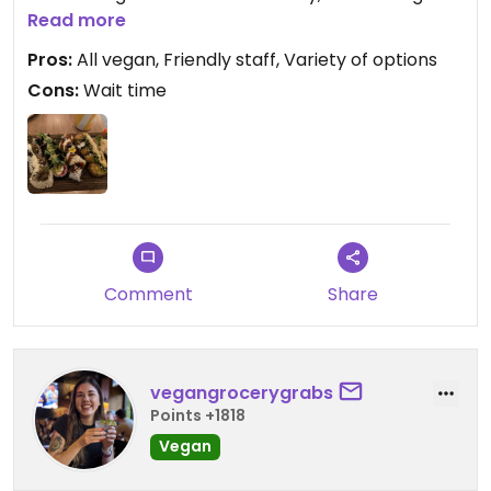
were waiting a bit throughout the meal on them.
Read more
Would go back!
Pros:
All vegan, Friendly staff, Variety of options
Cons:
Wait time
Comment
Share
vegangrocerygrabs
Points +1818
Vegan