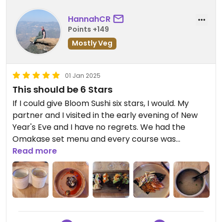
HannahCR
Points +149
Mostly Veg
01 Jan 2025
This should be 6 Stars
If I could give Bloom Sushi six stars, I would. My
partner and I visited in the early evening of New
Year's Eve and I have no regrets. We had the
Omakase set menu and every course was
absolutely incredible. The 'salmon' sashimi tasted
Read more
more like salmon than actual salmon does! I
honestly couldn't decide which of the discovery
platter I preferred, it was all delicious. Would highly
recommend and I'm sad that we won't be
returning after our holiday is over.