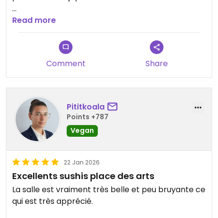
Updated from previous review on 2026-04-05
Read more
Comment
Share
Pititkoala
Points +787
Vegan
22 Jan 2026
Excellents sushis place des arts
La salle est vraiment très belle et peu bruyante ce
qui est très apprécié.