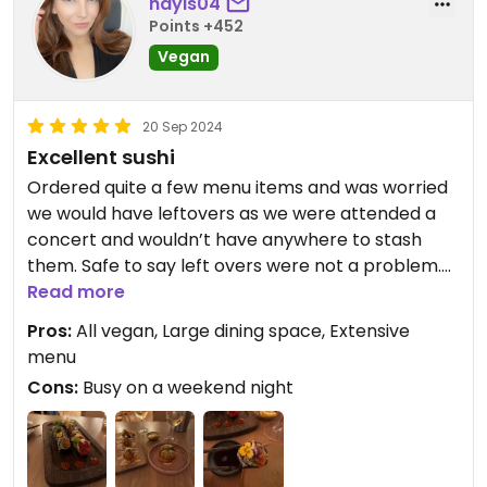
hayls04
Points +452
Vegan
20 Sep 2024
Excellent sushi
Ordered quite a few menu items and was worried
we would have leftovers as we were attended a
concert and wouldn’t have anywhere to stash
them. Safe to say left overs were not a problem.
Each roll was fantastic and the miso soup was so
Read more
lovely and flavourful. My personal favourite was
Pros:
All vegan, Large dining space, Extensive
the crispy rice 🍙 . All of the rolls were beautiful
menu
and carefully crafted-lots of effort and detail put
Cons:
Busy on a weekend night
into the food. Would love to see more unique
dessert options, but the brownie was delicious.
Cocktails were also very wonderful!