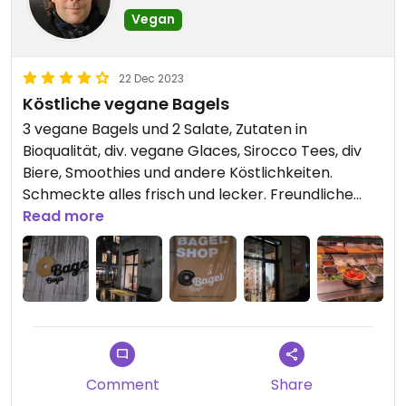
Vegan
22 Dec 2023
Köstliche vegane Bagels
3 vegane Bagels und 2 Salate, Zutaten in
Bioqualität, div. vegane Glaces, Sirocco Tees, div
Biere, Smoothies und andere Köstlichkeiten.
Schmeckte alles frisch und lecker. Freundliche
Bedienung.
Read more
Verschiedene Bagels wählbar, auch glutenfrei!
Take away möglich.
Updated from previous review on 2023-12-22
Comment
Share