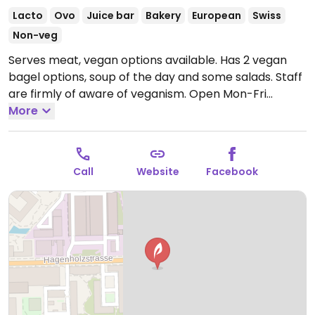
Lacto
Ovo
Juice bar
Bakery
European
Swiss
Non-veg
Serves meat, vegan options available. Has 2 vegan
bagel options, soup of the day and some salads. Staff
are firmly of aware of veganism.
Open Mon-Fri
7:00am-7:00pm, Sat-Sun 8:00am-2:00pm.
More
Call
Website
Facebook