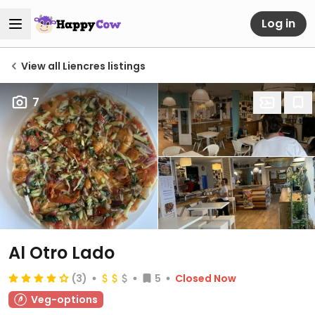
Log in
View all Liencres listings
7
Al Otro Lado
(3)
5
Closed Now
Veg-options