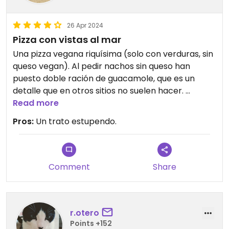
26 Apr 2024
Pizza con vistas al mar
Una pizza vegana riquísima (solo con verduras, sin
queso vegan). Al pedir nachos sin queso han
puesto doble ración de guacamole, que es un
detalle que en otros sitios no suelen hacer.
Suelen tener hamburguesa, pero no el día de la
Read more
visita.
Pros:
Un trato estupendo.
El lugar es agradable, pegado a la playa. Dentro,
hay ventanales grandes, con vistas a la playa.
Comment
Share
r.otero
Points +152