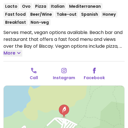
Lacto
Ovo
Pizza
Italian
Mediterranean
Fast food
Beer/Wine
Take-out
Spanish
Honey
Breakfast
Non-veg
Serves meat, vegan options available. Beach bar and
restaurant that offers a fast food menu and views
over the Bay of Biscay. Vegan options include pizza, a
burger, salad, and more.
More
Open Mon-Sun 11:00-21:00.
Call
Instagram
Facebook