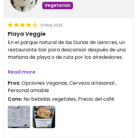
Vegetarian
21 May 2023
Playa Veggie
En el parque natural de las Dunas de Liencres, un
restaurante bar para descansar después de una
mañana de playa o de ruta por los alrededores.
El personal fue muy amable y tenían suficientes
Read more
opciones veganas. La comida estaba bien y los
Pros:
Opciones Veganas, Cerveza artesanal ,
precios de la carta son adecuados. Eso sí: el café
Personal amable
2,50 y la infusión 2,70. Un precio desorbitado para
Cons:
No bebidas vegetales, Precio del café
infusiones de supermercado.
Aún así, merece la pena.