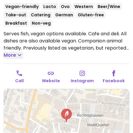
Vegan-friendly
Lacto
Ovo
Western
Beer/Wine
Take-out
Catering
German
Gluten-free
Breakfast
Non-veg
Serves fish, vegan options available. Cafe and deli. All
dishes are also available vegan. Companion animal
friendly. Previously listed as vegetarian, but reported
in March 2026 to serve fish.
More
Open Mon 09:30-18:00,
Wed-Sun 09:30-18:00.
Closed Tue.
Call
Website
Instagram
Facebook