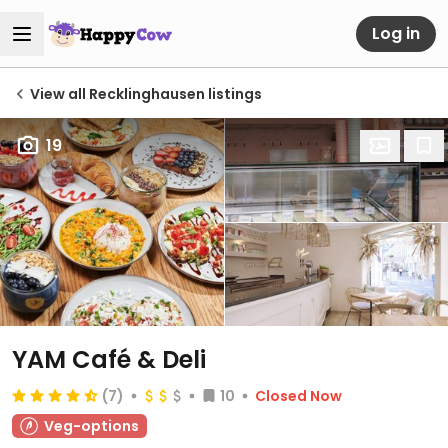
Log in
View all Recklinghausen listings
19
YAM Café & Deli
(7)
10
Closed Now
Veg-options