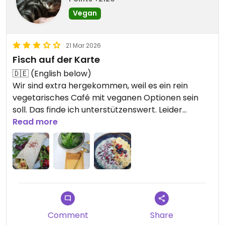
Vegan
21 Mar 2026
Fisch auf der Karte
🇩🇪 (English below)
Wir sind extra hergekommen, weil es ein rein
vegetarisches Café mit veganen Optionen sein
soll. Das finde ich unterstützenswert. Leider
ist das Café aber nicht (mehr) vegetarisch. Auf
Read more
der Karte entdeckten wir Lachs! Schade.
Generell können einige (nicht alle!) Speisen auf
Wunsch vegan zubereitet werden. Wo das möglich
ist, steht ein entsprechendes Symbol auf der
Speisekarte daneben.
Comment
Share
Veganen Kuchen gab es bei unserem Besuch nur