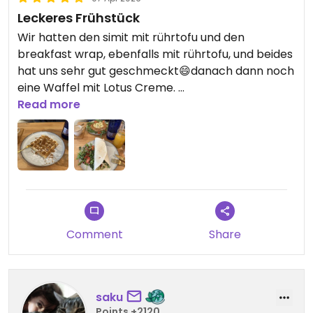
Leckeres Frühstück
Wir hatten den simit mit rührtofu und den
breakfast wrap, ebenfalls mit rührtofu, und beides
hat uns sehr gut geschmeckt😄danach dann noch
eine Waffel mit Lotus Creme.
Wir gehen auf jeden Fall wieder hin!
Read more
Updated from previous review on 2026-04-07
Comment
Share
saku
Points +2120