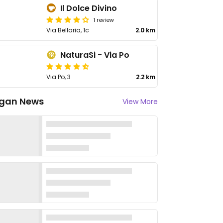
Il Dolce Divino
1 review
Via Bellaria, 1c
2.0 km
NaturaSi - Via Po
Via Po, 3
2.2 km
gan News
View More