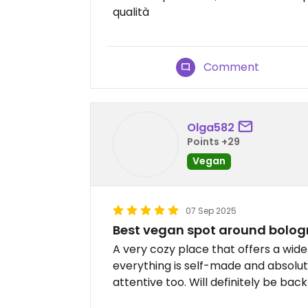
qualità
Comment
Olga582
Points +29
Vegan
07 Sep 2025
Best vegan spot around bolo
A very cozy place that offers a wide
everything is self-made and absolutel
attentive too. Will definitely be back