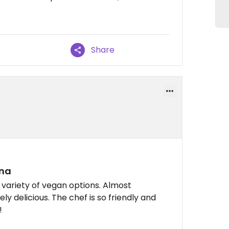
Share
gna
 variety of vegan options. Almost
y delicious. The chef is so friendly and
!