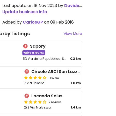
Last update on 18 Nov 2023 by
DavideCalzolari
Update business info
Added by
CarlosGP
on 09 Feb 2018
arby Listings
View More
Sapory
Write a review
5D Via della Repubblica, San Lazzaro Di Savena
0.3 km
Circolo ARCI San Lazzaro
1 review
7 Via Bellaria
1.0 km
Locanda Salus
2 reviews
2/2 Via Malvezza
1.4 km