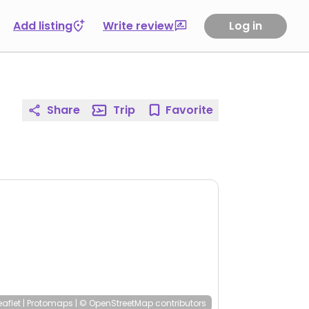
Add listing
Write review
Log in
Share
Trip
Favorite
eaflet
|
Protomaps
|
© OpenStreetMap
contributors