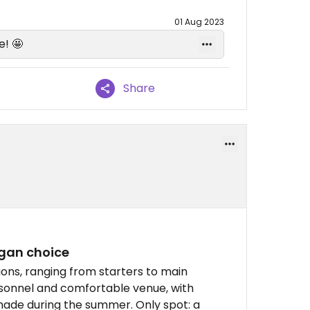
01 Aug 2023
e! 🤩
Share
egan choice
ons, ranging from starters to main
rsonnel and comfortable venue, with
e shade during the summer. Only spot: a