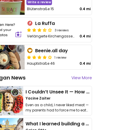
Write a review
Blütenstraße 15
0.4 mi
La Ruffa
3 reviews
Verlängerte Kirchengasse 15
0.4 mi
Beenie.all day
1 review
Hauptstraße 46
0.4 mi
gan News
View More
I Couldn’t Unsee It — How Thailand Turned My Beliefs Into Action⁠
Yacine Zaiter
Even as a child, I never liked meat —
my parents had to force me to eat
it. I …
What I learned building a queer vegan travel brand