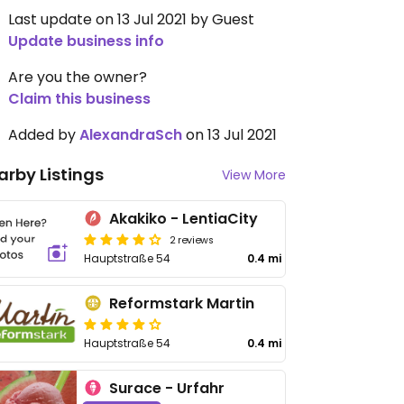
Last update on 13 Jul 2021 by Guest
Update business info
Are you the owner?
Claim this business
Added by
AlexandraSch
on 13 Jul 2021
arby Listings
View More
Akakiko - LentiaCity
2 reviews
Hauptstraße 54
0.4 mi
Reformstark Martin
Hauptstraße 54
0.4 mi
Surace - Urfahr