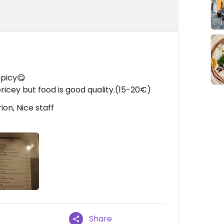
Spicy😋
 pricey but food is good quality.(15-20€)
on, Nice staff
Share