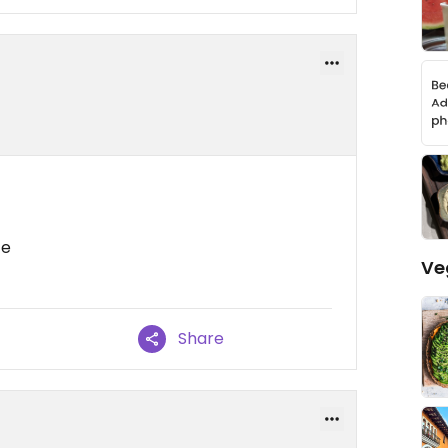
te
Ve
Share