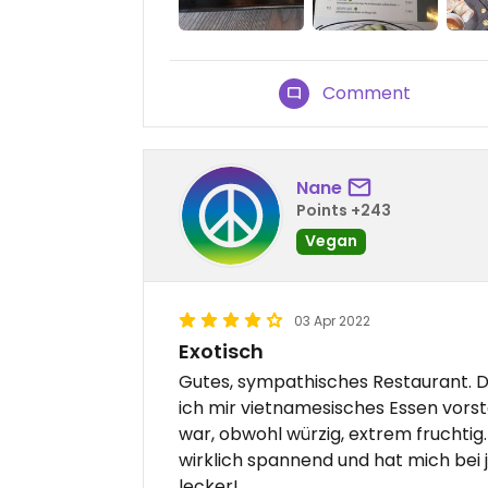
Comment
Nane
Points +243
Vegan
03 Apr 2022
Exotisch
Gutes, sympathisches Restaurant. Das
ich mir vietnamesisches Essen vorste
war, obwohl würzig, extrem fruchti
wirklich spannend und hat mich bei 
lecker!