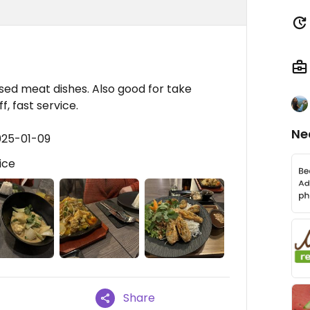
ed meat dishes. Also good for take
, fast service.
Ne
025-01-09
ice
Share