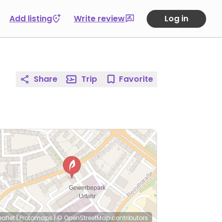
Add listing
Write review
Log in
Share
Trip
Favorite
eaflet
|
Protomaps
|
© OpenStreetMap
contributors