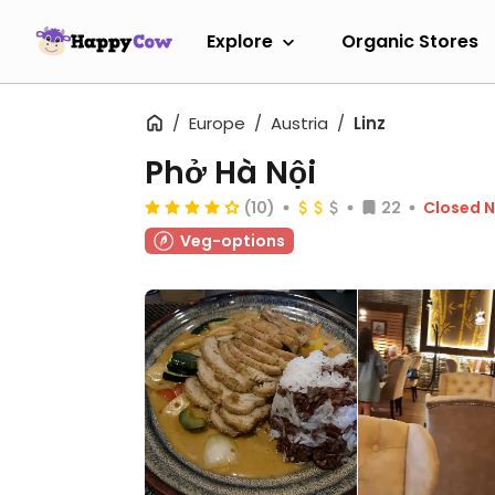
Explore
Organic Stores
Europe
Austria
Linz
Phở Hà Nội
(10)
22
Closed 
Veg-options