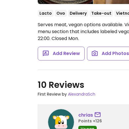
Lacto
Ovo
Delivery
Take-out
Vietn
Serves meat, vegan options available. 
menu section that includes labeled vega
22:00.
Closed Mon.
Add Review
Add Photo
10 Reviews
First Review by
AlexandraSch
chrias
Points +126
Vegan