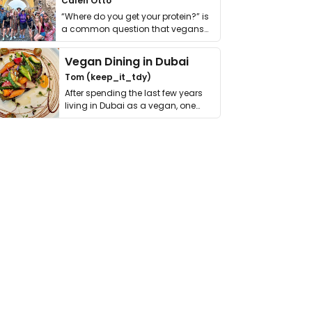
Calen Otto
“Where do you get your protein?” is
a common question that vegans
get asked. …
Vegan Dining in Dubai
Tom (keep_it_tdy)
After spending the last few years
living in Dubai as a vegan, one
thing has …