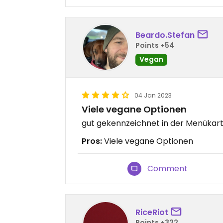
Beardo.Stefan
Points +54
Vegan
04 Jan 2023
Viele vegane Optionen
gut gekennzeichnet in der Menükar
Pros:
Viele vegane Optionen
Comment
RiceRiot
Points +322