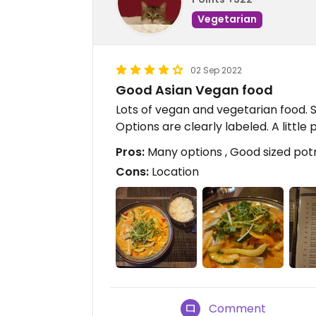
Vegetarian
02 Sep 2022
Good Asian Vegan food
Lots of vegan and vegetarian food. 
Options are clearly labeled. A little
Pros:
Many options , Good sized potri
Cons:
Location
Comment