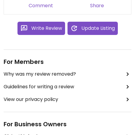
Comment
Share
Alle ansehen
Write Review
Update Listing
Motek Restaurant Ostend Frankfurt am Main
For Members
4,6
Why was my review removed?
(9)
Guidelines for writing a review
RestaurantGeschlossen
View our privacy policy
Übersicht
For Business Owners
Menü