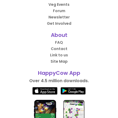
Veg Events
Forum
Mahlzeit
Newsletter
Get Involved
Preis
About
FAQ
Contact
Leonardo Fazio
Link to us
Site Map
Local Guide·335 Rezensionen·1355 Fotos
HappyCow App
vor 1 Tag
Over 4.5 million downloads.
Neu
Abendessen
Tolles neues veganes Lokal in Frankfurt, mit