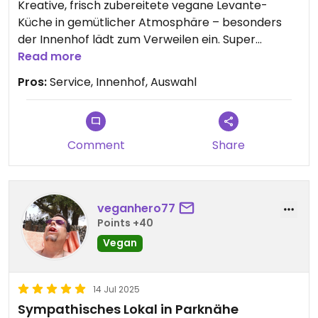
Kreative, frisch zubereitete vegane Levante-
Küche in gemütlicher Atmosphäre – besonders
der Innenhof lädt zum Verweilen ein. Super
freundlicher Service, faire Preise und tolle
Read more
Gastgeber. Absolut empfehlenswert – ich komme
Pros:
Service, Innenhof, Auswahl
sicher wieder!
Comment
Share
veganhero77
Points +40
Vegan
14 Jul 2025
Sympathisches Lokal in Parknähe