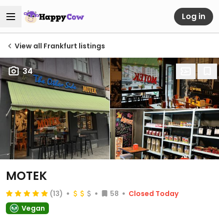
Log in
View all Frankfurt listings
34
MOTEK
(13)
58
Closed Today
Vegan