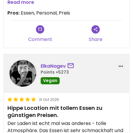
Ich freue mich auf meinen nächsten Besuch in
Read more
Frankfurt!
Pros:
Essen, Personal, Preis
Updated from previous review on 2025-11-28
Comment
Share
ElkaNagev
Points +5273
Vegan
31 Oct 2025
Hippe Location mit tollem Essen zu
günstigen Preisen.
Der Laden ist echt mal was anderes - tolle
Atmosphäre. Das Essen ist sehr schmackhaft und