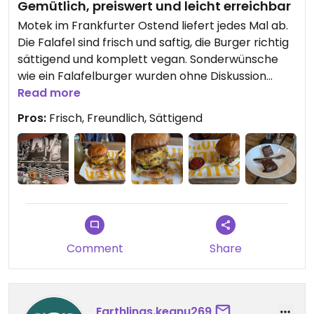
Gemütlich, preiswert und leicht erreichbar
Motek im Frankfurter Ostend liefert jedes Mal ab.
Die Falafel sind frisch und saftig, die Burger richtig
sättigend und komplett vegan. Sonderwünsche
wie ein Falafelburger wurden ohne Diskussion
umgesetzt. Zum Abschluss gab es noch leckere
Read more
Brownies als Dessert. Der Laden ist gemütlich, gut
Pros:
Frisch, Freundlich, Sättigend
erreichbar und preislich fair. Wir kommen auf
jeden Fall wieder.
Comment
Share
Earthlings.keanu269