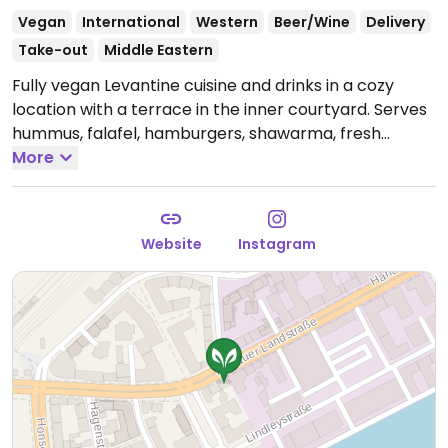
Vegan
International
Western
Beer/Wine
Delivery
Take-out
Middle Eastern
Fully vegan Levantine cuisine and drinks in a cozy
location with a terrace in the inner courtyard. Serves
hummus, falafel, hamburgers, shawarma, fresh
salads, and more.
More
Open Mon-Fri 11:30-20:00.
Closed
Sun.
Website
Instagram