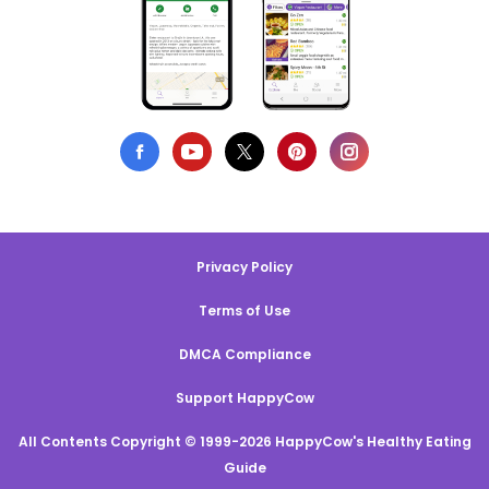
wahnsinnig sympathischen Inhabern. Zoe und
Bruno sind super freundlich und man fühlt sich
direkt wie bei Freunden. Das Lokal sieht von außen
recht klein aus, aber es hat einen schönen großen
…Mehr
Privacy Policy
Terms of Use
DMCA Compliance
13
Support HappyCow
4
All Contents Copyright © 1999-2026 HappyCow's Healthy Eating
Guide