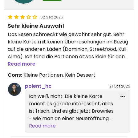
02 Sep 2025
Sehr kleine Auswahl
Das Essen schmeckt wie gewohnt sehr gut. Sehr
kleine Karte mit keinen Überraschungen im Bezug
auf die anderen Läden (Dominion, Streetfood, Kuli
Alma). Ich fand die Portionen etwas klein für den
Preis. Leider kein Dessert auf der Karte.
Read more
Cons:
Kleine Portionen, Kein Dessert
polent_hc
21 Oct 2025
Ich weiß nicht. Die kleine Karte
macht es gerade interessant, alles
ist frisch. Und es gibt jetzt Brownies
- wie man an einer Neueröffnung
so nörgeln kann.
Read more