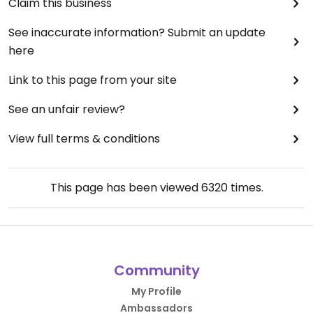
Claim this business
Rezensionen
See inaccurate information? Submit an update
Fotos
here
Über
Link to this page from your site
See an unfair review?
View full terms & conditions
This page has been viewed
6320
times.
Google-Rezensionen im Überblick
Community
Alle
My Profile
Ambassadors
Service