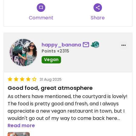
Comment
Share
happy_banana
Points +2315
Vegan
31 Aug 2025
Good food, great atmosphere
As others have mentioned, the courtyard is lovely!
The food is pretty good and fresh, and I always
appreciate a new vegan restaurant in town, but I
wouldn't go out of my way to come back here
when there are others in a similar style that I enjoy
Read more
more.