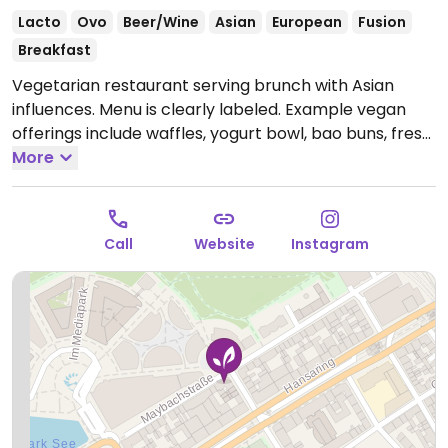
Lacto
Ovo
Beer/Wine
Asian
European
Fusion
Breakfast
Vegetarian restaurant serving brunch with Asian
influences. Menu is clearly labeled. Example vegan
offerings include waffles, yogurt bowl, bao buns, fresh
rolls, curry, avocado toast and more.
More
Open Tue-Sun
09:30-21:00.
Closed Mon.
Call
Website
Instagram