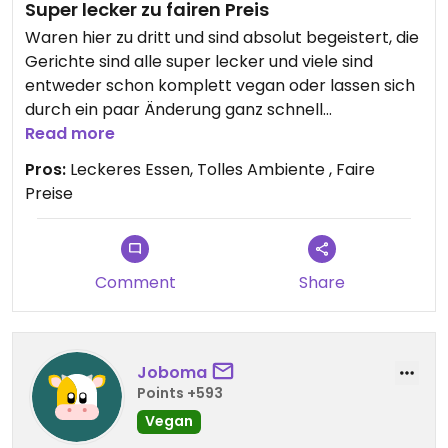
Super lecker zu fairen Preis
Waren hier zu dritt und sind absolut begeistert, die
Gerichte sind alle super lecker und viele sind
entweder schon komplett vegan oder lassen sich
durch ein paar Änderung ganz schnell
veganisieren ( alle Alternativen/ Veganer Option
Read more
sind ganz klar gelabelt ) Auch das Ambiente ist
Pros:
Leckeres Essen, Tolles Ambiente , Faire
total cozy, und die Gerichte können neben
Preise
leckerem Geschmack auch in punkto Aussehen
glänzen, definitiv Instagram-würdig mit trockeneis,
etc.😄auch die Bedienung war super freundlich und
zuvorkommen, eine große Empfehlung !
Comment
Share
Joboma
Points +593
Vegan