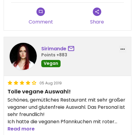
Comment
Share
Sirimande
Points +883
Vegan
05 Aug 2019
Tolle vegane Auswahl!
Schönes, gemütliches Restaurant mit sehr großer
veganer und glutenfreie Auswahl. Das Personal ist
sehr freundlich!
Ich hatte die veganen Pfannkuchen mit roter
Grütze und einen Kakao. Die Pfannkuchen waren in
Read more