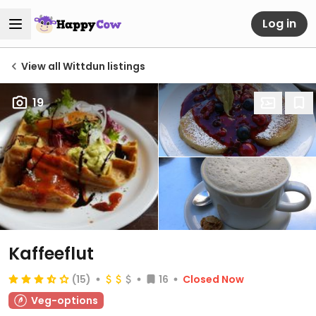
Log in
View all Wittdun listings
19
Kaffeeflut
(15)
16
Closed Now
Veg-options