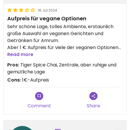
16 Jul 2024
Aufpreis für vegane Optionen
Sehr schöne Lage, tolles Ambiente, erstaunlich
große Auswahl an veganen Gerichten und
Getränken für Amrum.
Aber 1 € Aufpreis für viele der veganen Optionen
kann ich nicht nachvollziehen und finde ich
Read more
unangebracht.
Pros:
Tiger Spice Chai, Zentrale, aber ruhige und
Dennoch würde ich die Kaffeeflut wieder
gemütliche Lage
besuchen, was aber auch in einem Mangel an
Cons:
1€-Aufpreis
Alternativen begründet ist.
Comment
Share