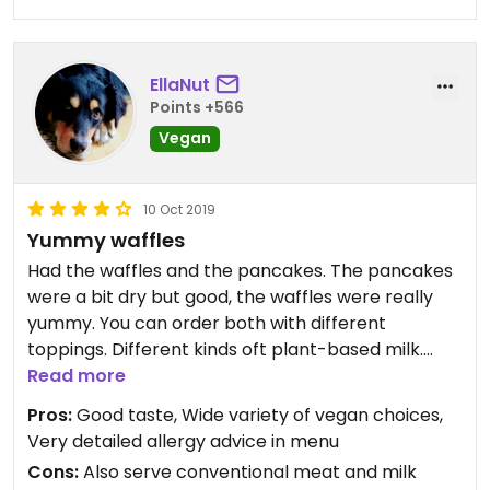
EllaNut
Points +566
Vegan
10 Oct 2019
Yummy waffles
Had the waffles and the pancakes. The pancakes
were a bit dry but good, the waffles were really
yummy. You can order both with different
toppings. Different kinds oft plant-based milk.
Also savoury vegan snacks. It's nice to have so
Read more
many choices! Absolutely worth a visit.
Pros:
Good taste, Wide variety of vegan choices,
Very detailed allergy advice in menu
Updated from previous review on 2018-10-08
Cons:
Also serve conventional meat and milk