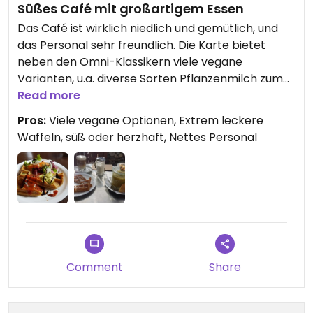
Süßes Café mit großartigem Essen
Das Café ist wirklich niedlich und gemütlich, und
das Personal sehr freundlich. Die Karte bietet
neben den Omni-Klassikern viele vegane
Varianten, u.a. diverse Sorten Pflanzenmilch zum
Kaffee, süße oder herzhafte Waffeln, rote Grütze
Read more
mit Vanillesauce sowie zwei wechselnde
Pros:
Viele vegane Optionen, Extrem leckere
Tagessuppen. Unser Highlight waren die
Waffeln, süß oder herzhaft, Nettes Personal
Kartoffelwaffeln mit Tomate- und Avocado-Dip
und Balsamico-Creme. Die Preise sind fair (an der
Insel gemessen).
Comment
Share