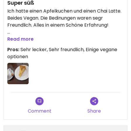
Super süß
Ich hatte einen Apfelkuchen und einen Chai Latte.
Beides Vegan. Die Bedinungen waren segr
Freundlich. Alles in einem Schöne Erfahrung!
Updated from previous review on 2026-07-09
Read more
Pros:
Sehr lecker, Sehr freundlich, Einige vegane
optionen
Comment
Share