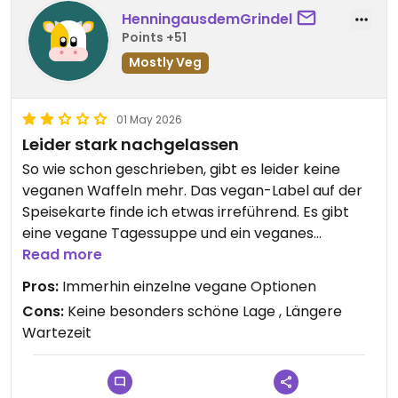
HenningausdemGrindel
Points +51
Mostly Veg
01 May 2026
Leider stark nachgelassen
So wie schon geschrieben, gibt es leider keine
veganen Waffeln mehr. Das vegan-Label auf der
Speisekarte finde ich etwas irreführend. Es gibt
eine vegane Tagessuppe und ein veganes
Frühstück. Und 1 € Aufschlag für Hafer- bzw.
Read more
Sojamilch finde ich unverhältnismäßig bis
Pros:
Immerhin einzelne vegane Optionen
unverschämt. Schade, wir waren wirklich gerne in
Cons:
Keine besonders schöne Lage , Längere
der Vergangenheit hier, werden aber wohl nicht
Wartezeit
wiederkommen.
Updated from previous review on 2026-05-01