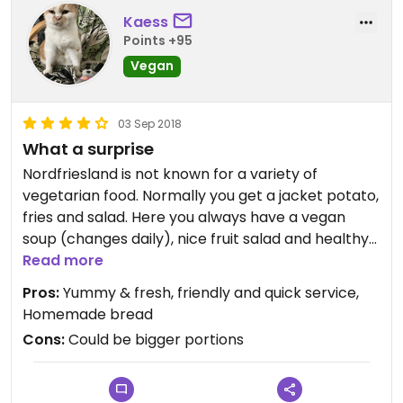
Kaess
Points +95
Vegan
03 Sep 2018
What a surprise
Nordfriesland is not known for a variety of
vegetarian food. Normally you get a jacket potato,
fries and salad. Here you always have a vegan
soup (changes daily), nice fruit salad and healthy
breakfast with loads of vegan options. Young and
Read more
friendly/chatty staff, too.
Pros:
Yummy & fresh, friendly and quick service,
Homemade bread
Cons:
Could be bigger portions