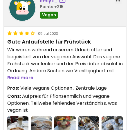
emlyk_
Points +215
Vegan
05 Jul 2023
Gute Anlaufstelle für Frühstück
Wir waren während unserem Urlaub öfter und
begeistert von der veganen Auswahl. Das vegane
Frühstück war lecker und der Preis dafür absolut in
Ordnung. Andere Sachen wie Vanillejoghurt mit
Obst und etwas Granola oder Pancakes, fand ich
Read more
dagegen recht hochpreisig. Pflanzenmilch gibt es
Pros:
Viele vegane Optionen , Zentrale Lage
leider nur mit Aufpreis, aber der Caramel
Cons:
Aufpreis für Pflanzenmilch und vegane
Macchiato sehr lecker. Der Apfelstrudel ist auch
Optionen, Teilweise fehlendes Verständniss, was
unglaublich lecker! Das Personal stets freundlich,
vegan ist
allerdings wussten die Mitarbeiter nicht immer,
was genau “vegan” bedeutet. Wir würden das Café
aber definitiv weiterempfehlen und ist ein guter