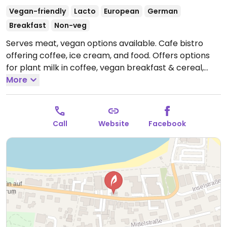
Vegan-friendly
Lacto
European
German
Breakfast
Non-veg
Serves meat, vegan options available. Cafe bistro
offering coffee, ice cream, and food. Offers options
for plant milk in coffee, vegan breakfast & cereal,
pancakes & rice pudding, plus vegan waffles with
More
toppings.
Open Mon 09:30-17:00, Wed-Sun 09:30-
17:00.
Call
Website
Facebook