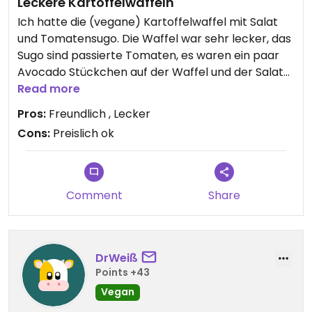
Leckere Kartoffelwaffeln
Ich hatte die (vegane) Kartoffelwaffel mit Salat
und Tomatensugo. Die Waffel war sehr lecker, das
Sugo sind passierte Tomaten, es waren ein paar
Avocado Stückchen auf der Waffel und der Salat
war leider nur ein paar Blätter und ein paar
Read more
Karottenstreifen. Die Waffel war mit Balsamico-
Pros:
Freundlich , Lecker
Creme garniert. Für die vegane Waffel ist ein
Cons:
Preislich ok
Aufpreis von 1€ zu bezahlen. Der Preis mit 8,70€
(insg. dann 9,70€) ist etwas zu hoch.
Comment
Share
DrWeiß
Points +43
Vegan