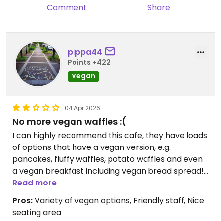
Comment
Share
pippa44
Points +422
Vegan
04 Apr 2026
No more vegan waffles :(
I can highly recommend this cafe, they have loads
of options that have a vegan version, e.g.
pancakes, fluffy waffles, potato waffles and even
a vegan breakfast including vegan bread spread!
They offer soy milk and oat milk and their service
Read more
is great. Very friendly staff and cozy seating area! I
Pros:
Variety of vegan options, Friendly staff, Nice
will definitely come by more often😄
seating area