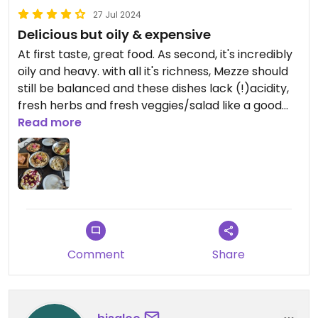
27 Jul 2024
Delicious but oily & expensive
At first taste, great food. As second, it's incredibly
oily and heavy. with all it's richness, Mezze should
still be balanced and these dishes lack (!)acidity,
fresh herbs and fresh veggies/salad like a good
fattoush. Even the zesar salad almost completely
Read more
is em- breaded. The vegan shakshuka is mainly
harissa. All this is complaining on a high level.
However, do not get the kumpir dish, the dip does
not harmonize w the cabbage nor the potatoe
and popcorn, really?! Oh, did l mention the price?
This could be a meal in Zurich or Geneva.
Comment
Share
Updated from previous review on 2024-07-27