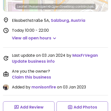
Leaflet
|
Protomaps
|
© OpenStreetMap
contributors
Elisabethstraße 5A
,
Salzburg
,
Austria
Today
10:00 - 22:00
View all open hours
Last update on 03 Jan 2024 by
MaxFrVegan
Update business info
Are you the owner?
Claim this business
Added by
monisonfire
on 03 Jan 2023
Add Review
Add Photos