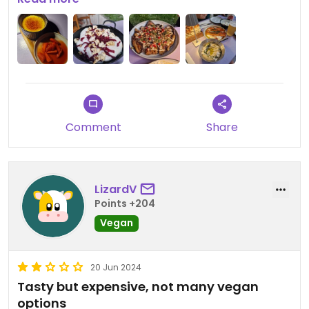
It was a little bit expensive but it was worth it as
part of our europa trip!
Comment
Share
LizardV
Points +204
Vegan
20 Jun 2024
Tasty but expensive, not many vegan
options