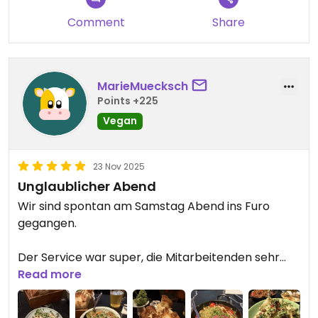
Comment
Share
MarieMuecksch
Points +225
Vegan
23 Nov 2025
Unglaublicher Abend
Wir sind spontan am Samstag Abend ins Furo
gegangen.
Der Service war super, die Mitarbeitenden sehr
freundlich und aufmerksam und das Essen war
Read more
wirklich lecker.