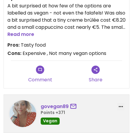
A bit surprised at how few of the options are
labelled as vegan - not even the falafels! Was also
a bit surprised that a tiny creme brûlée cost €8.20
and a small cappuccino cost nearly €5. The small
main was very delicious - but I don’t think I’ll go
Read more
here again!
Pros:
Tasty food
Cons:
Expensive , Not many vegan options
Updated from previous review on 2024-06-20
Comment
Share
govegan89
Points +371
Vegan