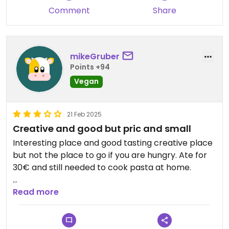
Updated from previous review on 2024-10-05
Comment
Share
mikeGruber
Points +94
Vegan
21 Feb 2025
Creative and good but pric and small
Interesting place and good tasting creative place
but not the place to go if you are hungry. Ate for
30€ and still needed to cook pasta at home.
Would visit again for coffee or drinks with snack
Read more