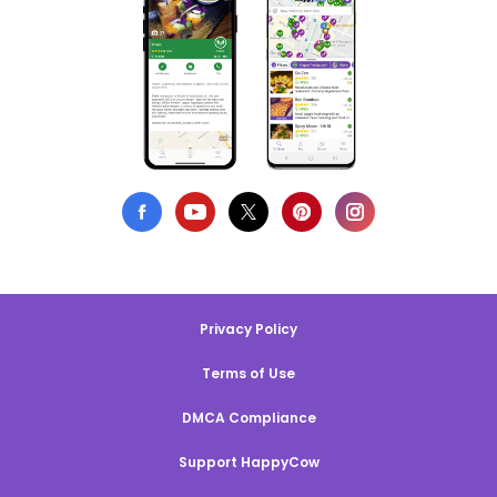
Privacy Policy
Terms of Use
DMCA Compliance
Support HappyCow