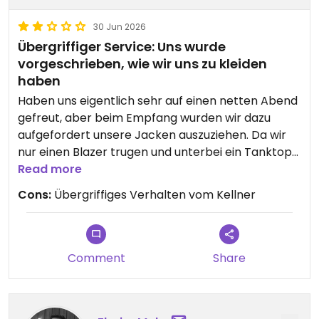
30 Jun 2026
Übergriffiger Service: Uns wurde
vorgeschrieben, wie wir uns zu kleiden
haben
Haben uns eigentlich sehr auf einen netten Abend
gefreut, aber beim Empfang wurden wir dazu
aufgefordert unsere Jacken auszuziehen. Da wir
nur einen Blazer trugen und unterbei ein Tanktop
(im Winter, wir hatten unsere wirklichen Jacken im
Read more
Auto gelassen), erklärten wir, dass das unser
Cons:
Übergriffiges Verhalten vom Kellner
Outfit sei und wir uns nicht ausziehen möchten.
Ansonsten würden wir uns auch unwohl fühlen.
Dies wurde vom Angestellten jedoch komplett
ignoriert und er bestand darauf dass wir uns
Comment
Share
ausziehen müssen. Auch nach Erklärung dass dies
nur ein Blazer sei, bestand er darauf dass wir ukd
ausziehen müssen, weil eine Gaderobenpflicht