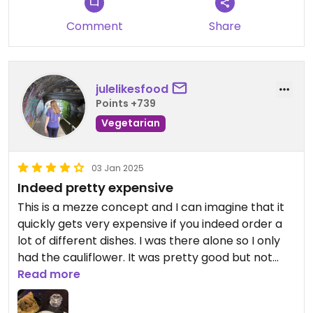
Comment
Share
julelikesfood
Points +739
Vegetarian
03 Jan 2025
Indeed pretty expensive
This is a mezze concept and I can imagine that it
quickly gets very expensive if you indeed order a
lot of different dishes. I was there alone so I only
had the cauliflower. It was pretty good but not
sure if it actually warrants paying almost 20 bucks
Read more
just for cauliflower. The orange lemonade was
amazing tho, one of the best I’ve ever had.