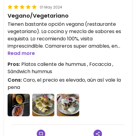
01 May 2024
Vegano/Vegetariano
Tienen bastante opción vegana (restaurante
vegetariano). La cocina y mezcla de sabores es
exquisita. Lo recomiendo 100%, visita
imprescindible. Camareros super amables, en
especial el brasileño fue de lo más encantador.
Read more
Pros:
Platos caliente de hummus , Focaccia ,
Updated from previous review on 2024-05-01
Sándwich hummus
Cons:
Caro, el precio es elevado, aún así vale la
pena