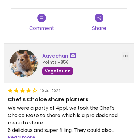
people, it's probably not necessary to follow the
restaurant guideline of ordering 5-6 points,
especially since it's somewhat pricey.
Comment
Share
Vegan options are clearly labelled.
Aavachan
Points +856
Vegetarian
19 Jul 2024
Chef's Choice share platters
We were a party of 4ppl, we took the Chef's
Choice Meze to share which is a pre designed
menu to share.
6 delicious and super filling. They could also
accommodate nut allergies.
Read more