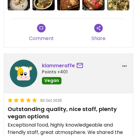
Alles hervorragend gekennzeichnet.
Wir würden wieder kommen, waren aber nur zum
Kurztrip in Salzburg.
Comment
Share
klammeraffe
Points +401
Vegan
30 Oct 2025
Outstanding quality, nice staff, plenty
vegan options
Exceptional food, highly knowledgeable and
friendly staff, great atmosphere. We shared the