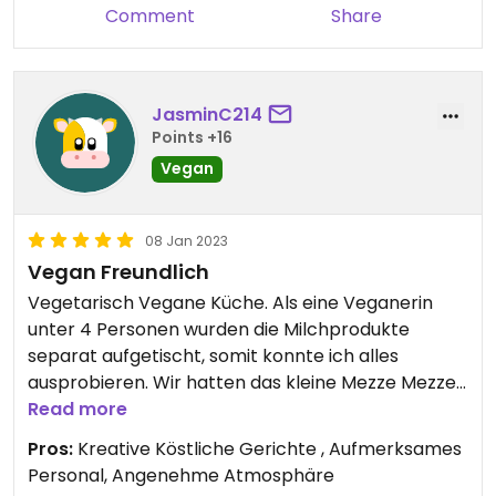
Comment
Share
JasminC214
Points +16
Vegan
08 Jan 2023
Vegan Freundlich
Vegetarisch Vegane Küche. Als eine Veganerin
unter 4 Personen wurden die Milchprodukte
separat aufgetischt, somit konnte ich alles
ausprobieren. Wir hatten das kleine Mezze Mezze
mit vielen verschiedenen Gerichten zum Teilen,
Read more
das alle satt machte. Sehr kompetente Bedienung
Pros:
Kreative Köstliche Gerichte , Aufmerksames
mit tollen Erklärungen zu den Bio Natur Weinen.
Personal, Angenehme Atmosphäre