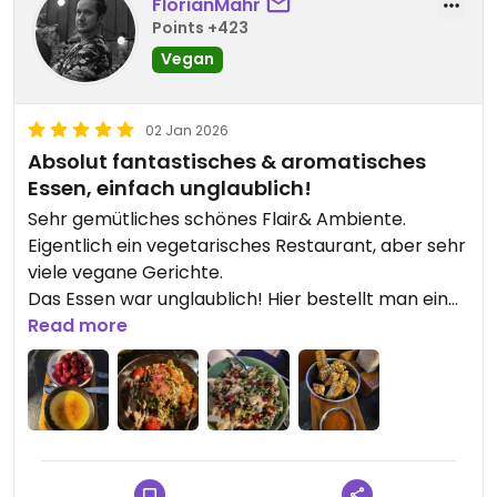
FlorianMahr
besteht. Wir sind daraufhin fassungslos wieder
Points +423
gegangen. Dem Kellner war dies egal und er
wandte sich sofort anderen Gästen zu. Nie wieder
Vegan
🤦🏼‍♀️
02 Jan 2026
Updated from previous review on 2026-06-30
Absolut fantastisches & aromatisches
Essen, einfach unglaublich!
Sehr gemütliches schönes Flair& Ambiente.
Eigentlich ein vegetarisches Restaurant, aber sehr
viele vegane Gerichte.
Das Essen war unglaublich! Hier bestellt man ein
paar Gerichte und teilt dann alles. Alle 5 Gerichte
Read more
waren absolut fantastisch, sehr zu empfehlen das
Shashkuska, die Corn Ribs und die Creme Brulé.