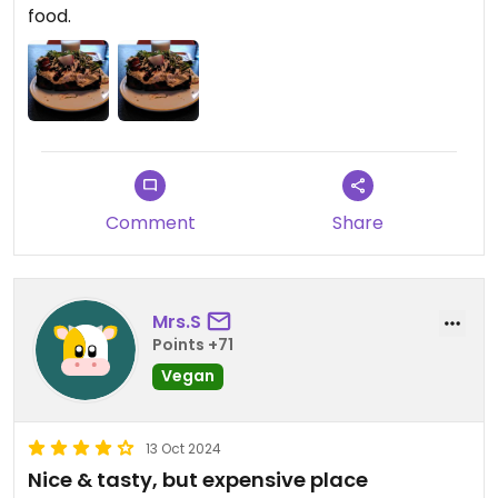
food.
Comment
Share
Mrs.S
Points +71
Vegan
13 Oct 2024
Nice & tasty, but expensive place