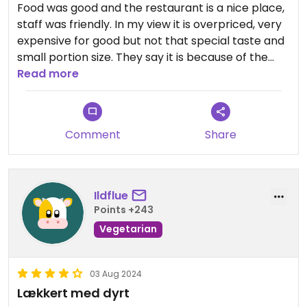
Food was good and the restaurant is a nice place,
staff was friendly. In my view it is overpriced, very
expensive for good but not that special taste and
small portion size. They say it is because of the
high quality ingredients they use. Might be true for
Read more
food, but at least is not a valid argument for the
expensive drinks.
Comment
Share
Overall it is a good option for Salzburg, even
though there are more vegetarian than vegan
choices.
Ildflue
Updated from previous review on 2024-10-12
Points +243
Vegetarian
03 Aug 2024
Lækkert med dyrt