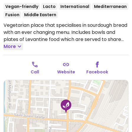
Vegan-friendly
Lacto
International
Mediterranean
Fusion
Middle Eastern
Vegetarian place that specialises in sourdough bread
with an ever changing menu. Includes bowls and
plates of Levantine food which are served to share
such as shakshuka, sabich, hummus and chimichurri.
More
Relocated from Lasserstraße 19.
Open Tue-Sat 10:00-
22:00.
Closed Sun-Mon.
Call
Website
Facebook