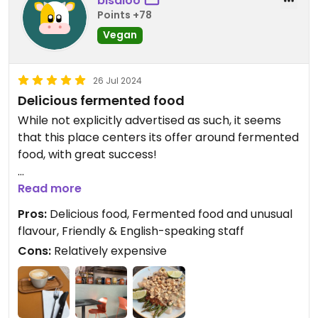
bisaloo
Points +78
Vegan
26 Jul 2024
Delicious fermented food
While not explicitly advertised as such, it seems
that this place centers its offer around fermented
food, with great success!
Miso asparagus, homemade kombucha,
Read more
sourdough focaccia, lacto-fermented cherry
Pros:
Delicious food, Fermented food and unusual
tomatoes, etc.
flavour, Friendly & English-speaking staff
Cons:
Relatively expensive
I had one of my best meal of the last couple of
years!
Portions are reasonably sized and for most