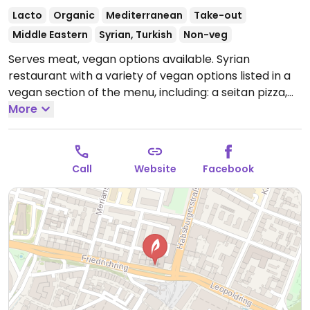
Lacto
Organic
Mediterranean
Take-out
Middle Eastern
Syrian, Turkish
Non-veg
Serves meat, vegan options available. Syrian
restaurant with a variety of vegan options listed in a
vegan section of the menu, including: a seitan pizza,
vegan pide, seitan pide, falafel, shawarma (vegan),
More
and more.
Open Mon-Sun 10:00-22:00.
Call
Website
Facebook