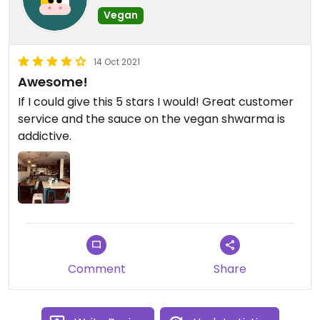
vom yufka gepickt und wieder in die frische
Vegan
Salatbox geschmissen. Dabei waren dann
natürlich auch Fleißstücke, sodass eigentlich alle
14 Oct 2021
weiteren Produkte mit Salat nicht einmal mehr
Awesome!
vegetarisch wären.
If I could give this 5 stars I would! Great customer
Als ich mich vor der Türe von dem Schock kurz
service and the sauce on the vegan shwarma is
erholt habe, habe ich den Mitarbeiter auf sein
addictive.
Verhalten angesprochen, wurde allerdings nur
ziemlich barsch mit den Worten "das kann dir
doch egal sein, war doch nicht deine Bestellung"
abgewürgt. Nach nochmaligen Hinweis auf sein
Fehlverhalten hat dann sein Kollege
eingeschritten und eingesehen, dass das so nicht
richtig war. Darauf hin hat der mit der Zange die
Comment
Share
großen Fleißstücke aus dem Salat gefischt und
versichert, dass das nicht wieder vorkommt.
Trotzdem blieben noch Fleißstücke übrig in der