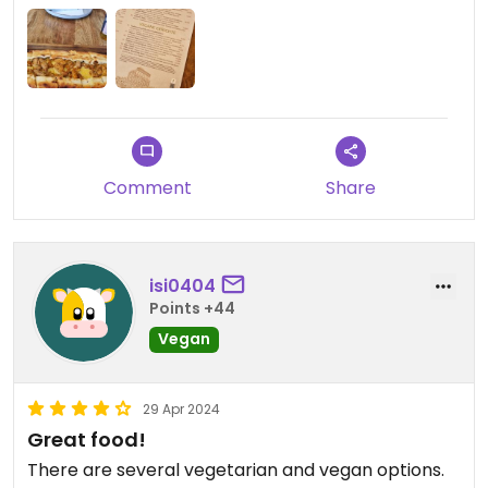
hat sich entschuldigt. Bin mir jedoch nicht sicher,
ob es richtig verstanden wurde ... habe dann als
Entschädigung noch einen falafel wrap erhalten
was nett war. Musste dann nur diesen zahlen und
nicht das Pide. Der Fleischersatz auf dem Pide hat
auch nicht gut geschmeckt, war sehr weich. Ich
weiß nicht ob es nur eine Ausnahme war 🤷🏼‍♀️ finde
Comment
Share
aber, dass bei klar vegan gekennzeichneten
Speisen so etwas nicht vorkommen darf 🥺
Updated from previous review on 2024-07-29
isi0404
Points +44
Vegan
29 Apr 2024
Great food!
There are several vegetarian and vegan options.