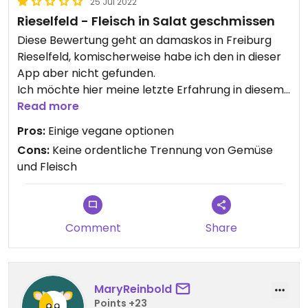
25 Jul 2022
Rieselfeld - Fleisch in Salat geschmissen
Diese Bewertung geht an damaskos in Freiburg
Rieselfeld, komischerweise habe ich den in dieser
App aber nicht gefunden.
Ich möchte hier meine letzte Erfahrung in diesem
Laden teilen:
Read more
Ich habe mich seit langem wieder auf einen Falafel
Pros:
Einige vegane optionen
gefreut und wollte diesen im damaskos bestellen.
Cons:
Keine ordentliche Trennung von Gemüse
Dann habe ich noch zwei weitere vegane
und Fleisch
Optionen auf der Karte entdeckt und ein wenig
gegrübelt, dabei ist mir allerdings der Appetit
komplett vergangen und ich musste den Laden
verlassen. Grund hierfür: die Kundin vor mir hat
Comment
Share
einen yufka mit Fleisch bestellt. Der Mitarbeiter
hat bereits Salat auf den Fladen gelegt, dann das
Fleisch drüber, dann ist der Kundin aber
eingefallen, dass sie doch kein Fleisch wollte und
MaryReinbold
der Mitarbeiter hat dann den Salat mit der Zange
Points +23