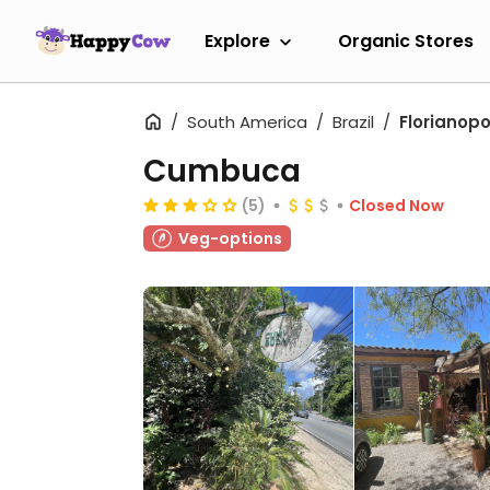
Explore
Organic Stores
South America
Brazil
Florianopo
Cumbuca
(5)
Closed Now
Veg-options