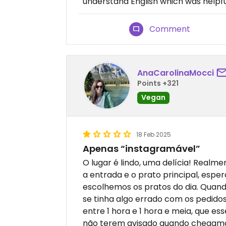
understand English which was helpfu
Comment
AnaCarolinaMocci
Points +321
Vegan
18 Feb 2025
Apenas “instagramável”
O lugar é lindo, uma delícia! Realm
a entrada e o prato principal, espe
escolhemos os pratos do dia. Quan
se tinha algo errado com os pedid
entre 1 hora e 1 hora e meia, que ess
não terem avisado quando chegamo