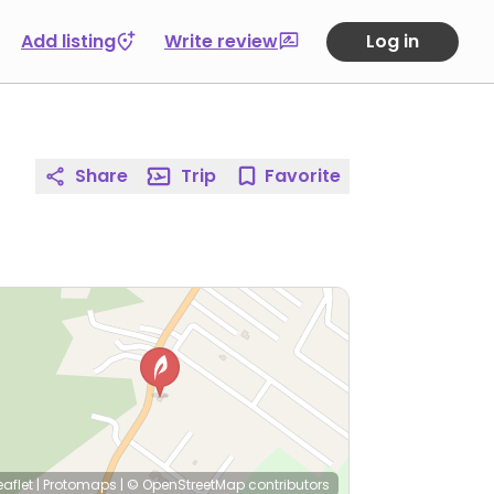
Add listing
Write review
Log in
Share
Trip
Favorite
eaflet
|
Protomaps
|
© OpenStreetMap
contributors