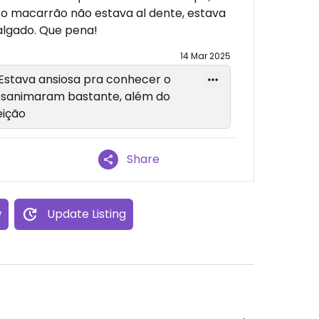
o macarrão não estava al dente, estava
lgado. Que pena!
14 Mar 2025
 Estava ansiosa pra conhecer o
esanimaram bastante, além do
eição
Share
w
Update Listing