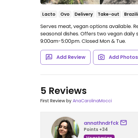
Lacto
Ovo
Delivery
Take-out
Brazil
Serves meat, vegan options available. R
seasonal dishes. Offers two vegan daily 
9:00am-5:00pm.
Closed Mon & Tue.
Add Review
Add Photo
5 Reviews
First Review by
AnaCarolinaMocci
annathndrfck
Points +34
Vegetarian