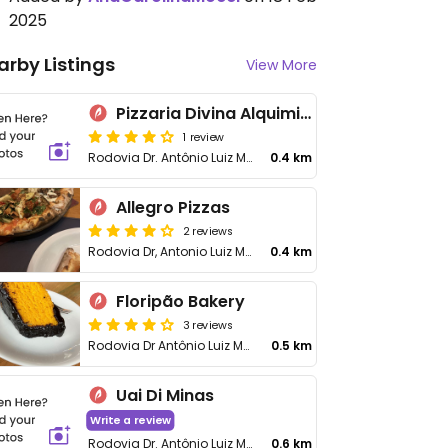
2025
arby Listings
View More
Pizzaria Divina Alquimia dos Sabores
1 review
Rodovia Dr. Antônio Luiz Moura Gonzaga, 923 - Casa 7 - Fundos
0.4 km
Allegro Pizzas
2 reviews
Rodovia Dr, Antonio Luiz Moura Gonzaga, 170
0.4 km
Floripão Bakery
3 reviews
Rodovia Dr Antônio Luiz Moura Gonzaga, 96
0.5 km
Uai Di Minas
Write a review
Rodovia Dr. Antônio Luiz Moura Gonzaga, 1167 - Rio Tavares
0.6 km