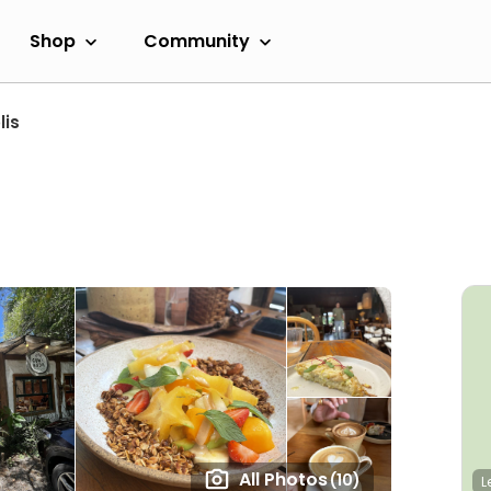
Shop
Community
lis
All Photos
(10)
L