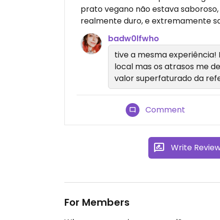
prato vegano não estava saboroso, 
realmente duro, e extremamente sa
badw0lfwho
tive a mesma experiência!
local mas os atrasos me d
valor superfaturado da ref
Comment
Write Revie
For Members