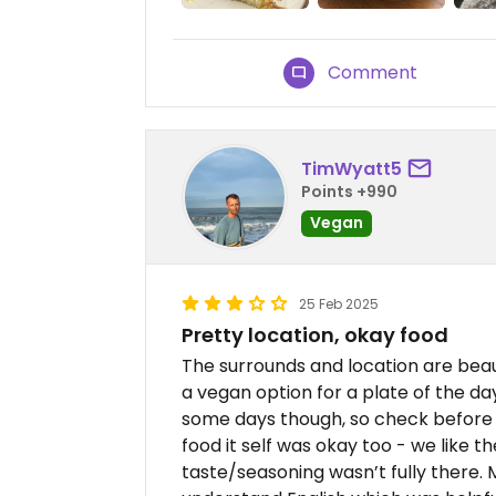
Comment
TimWyatt5
Points +990
Vegan
25 Feb 2025
Pretty location, okay food
The surrounds and location are beaut
a vegan option for a plate of the da
some days though, so check before 
food it self was okay too - we like t
taste/seasoning wasn’t fully there. 