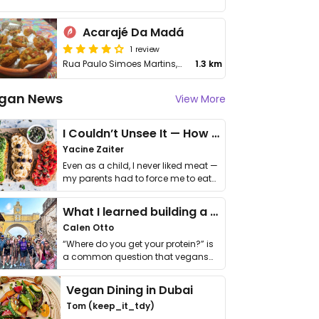
Acarajé Da Madá
1 review
Rua Paulo Simoes Martins, 98 - Rio Tavares
1.3 km
gan News
View More
I Couldn’t Unsee It — How Thailand Turned My Beliefs Into Action⁠
Yacine Zaiter
Even as a child, I never liked meat —
my parents had to force me to eat
it. I …
What I learned building a queer vegan travel brand
Calen Otto
“Where do you get your protein?” is
a common question that vegans
get asked. …
Vegan Dining in Dubai
Tom (keep_it_tdy)