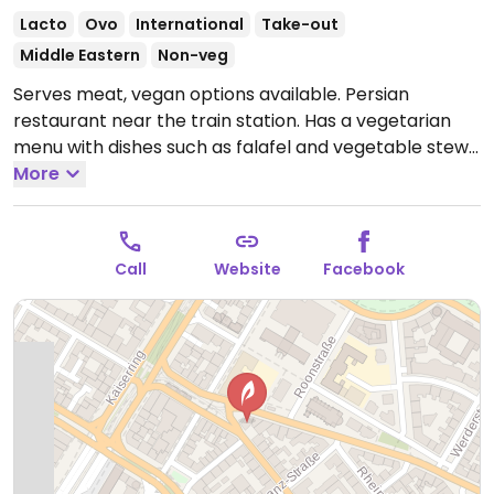
Lacto
Ovo
International
Take-out
Middle Eastern
Non-veg
Serves meat, vegan options available. Persian
restaurant near the train station. Has a vegetarian
menu with dishes such as falafel and vegetable stews
with rice. Check these are vegan.
More
Open Tue-Fri 12:00-
14:30, 17:00-22:00, Sat 12:00-22:30, Sun 12:00-22:00.
Closed Mon.
Call
Website
Facebook