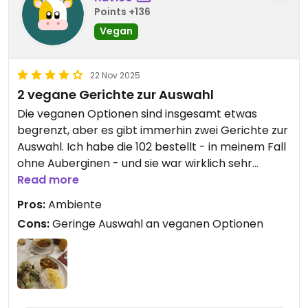
Points +136
Vegan
22 Nov 2025
2 vegane Gerichte zur Auswahl
Die veganen Optionen sind insgesamt etwas
begrenzt, aber es gibt immerhin zwei Gerichte zur
Auswahl. Ich habe die 102 bestellt - in meinem Fall
ohne Auberginen - und sie war wirklich sehr
lecker.
Read more
Der Laden ist von innen wirklich sehr schön
Pros:
Ambiente
gestaltet, und die Mitarbeitenden sind
Cons:
Geringe Auswahl an veganen Optionen
ausgesprochen freundlich. Zusätzlich gibt es einen
Außenbereich, der besonders angenehm ist, wenn
das Wetter passt. Kartenzahlung ist allerdings erst
ab 20 Euro möglich.
Ich würde definitiv nochmal hin - aber einen Stern