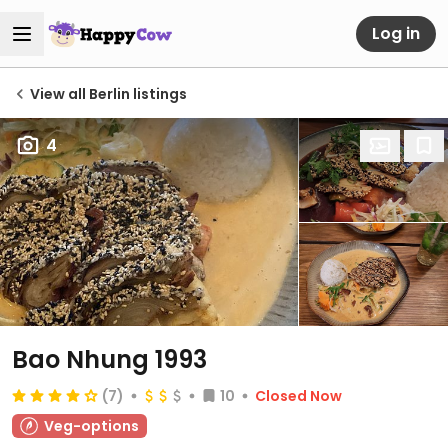
Log in
View all Berlin listings
4
Bao Nhung 1993
(7)
10
Closed Now
Veg-options