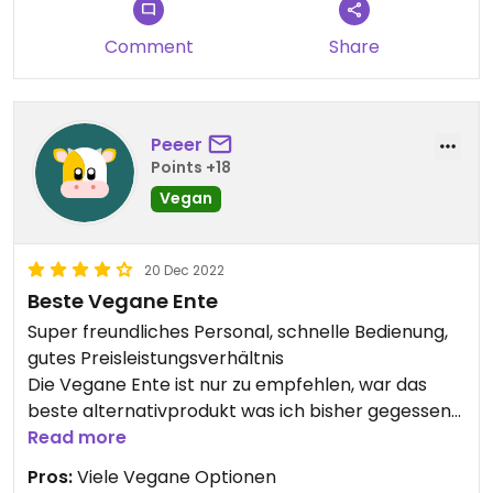
Comment
Share
Peeer
Points +18
Vegan
20 Dec 2022
Beste Vegane Ente
Super freundliches Personal, schnelle Bedienung,
gutes Preisleistungsverhältnis
Die Vegane Ente ist nur zu empfehlen, war das
beste alternativprodukt was ich bisher gegessen
habe!
Read more
Würde 5 Sterne verteilen, wenn es gehen würde
Pros:
Viele Vegane Optionen