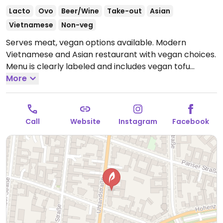
Lacto
Ovo
Beer/Wine
Take-out
Asian
Vietnamese
Non-veg
Serves meat, vegan options available. Modern
Vietnamese and Asian restaurant with vegan choices.
Menu is clearly labeled and includes vegan tofu
summer rolls, fried spring rolls, edamame, Thai tofu
More
coconut soup, rice noodle tofu soup a range of salads,
stir-fried dishes, vegetable sushi rolls and more.
Open
Mon-Sun 11:30-22:30.
Call
Website
Instagram
Facebook