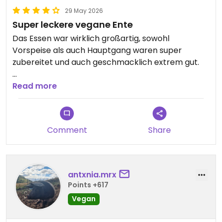
29 May 2026
Super leckere vegane Ente
Das Essen war wirklich großartig, sowohl
Vorspeise als auch Hauptgang waren super
zubereitet und auch geschmacklich extrem gut.
Updated from previous review on 2026-05-29
Read more
Comment
Share
antxnia.mrx
Points +617
Vegan