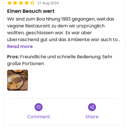
27 Aug 2024
Einen Besuch wert
Wir sind zum Boa Nhung 1993 gegangen, weil das
vegane Restaurant zu dem wir ursprünglich
wollten, geschlossen war. Es war aber
überraschend gut und das Ambiente war auch toll.
Ich hatte die vegane Ente und meine Begleitung
Read more
das Curry mit Tofu. Beides war lecker und die
Pros:
Freundliche und schnelle Bedienung, Sehr
Portionen sehr groß. Mir war die vegane Ente
große Portionen
sogar fast zu realistisch, das kann man aber dem
Restaurant nicht zur Last legen ;-)
Comment
Share