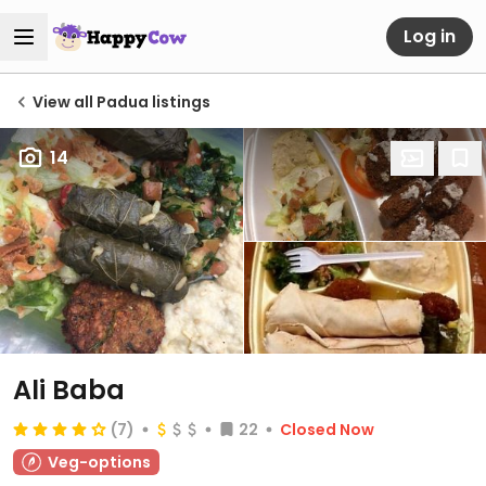
Log in
View all Padua listings
14
Ali Baba
(7)
22
Closed Now
Veg-options