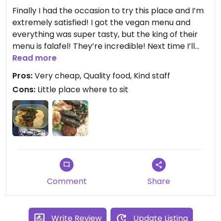
Finally I had the occasion to try this place and I’m
extremely satisfied! I got the vegan menu and
everything was super tasty, but the king of their
menu is falafel! They’re incredible! Next time I’ll
definitely get the falafel menu.
Read more
Prices are very good, you get a lot of food for little
Pros:
Very cheap, Quality food, Kind staff
money.
Cons:
Little place where to sit
Staff is super friendly, I asked them to put food in
my container and they kindly did it.
The only side note is that there is not very much
place to sit, but I think the idea is to eat the panini
while walking.
Definitely going there again!
Comment
Share
Write Review
Update Listing