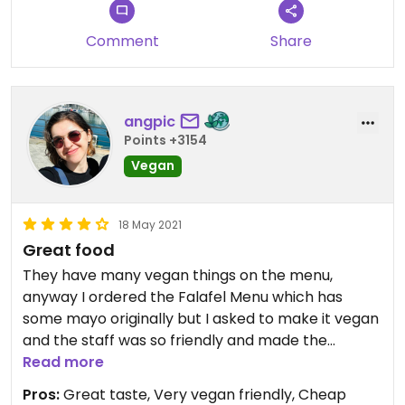
sul menù a muro, tra l'altro veramente molto
chiaro. Se cercate il locale su internet trovate il
Comment
Share
menù fra le immagini.
L'unico grosso difetto è che non ci sono molti posti
per sedersi, saranno al massimo per 10 persone.
Inoltre sono tutti fuori quindi se piove vi prendete
angpic
la pioggia.
Points +3154
Vegan
18 May 2021
Great food
They have many vegan things on the menu,
anyway I ordered the Falafel Menu which has
some mayo originally but I asked to make it vegan
and the staff was so friendly and made the
change so easily.
Read more
Great taste, falafels are amazing! I’ll order here
Pros:
Great taste, Very vegan friendly, Cheap