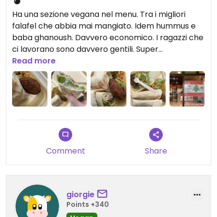
💣
Ha una sezione vegana nel menu. Tra i migliori
falafel che abbia mai mangiato. Idem hummus e
baba ghanoush. Davvero economico. I ragazzi che
ci lavorano sono davvero gentili. Super
raccomandato!
Read more
It has a vegan section on the menu. Among the
best falafel I've ever eaten. The same for hummus
and baba ghanoush. Really cheap. The guys who
work there are really nice. Super recommended!
Comment
Share
giorgie
Points +340