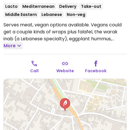
Lacto
Mediterranean
Delivery
Take-out
Middle Eastern
Lebanese
Non-veg
Serves meat, vegan options available. Vegans could
get a couple kinds of wraps plus falafel, the warak
inab (a Lebanese specialty), eggplant hummus,
chickpea hummus, vegetable salads, and fruit salad.
More
Specify no dairy/yogurt to be sure.
Open Mon-Sat
11:30-15:30, 18:30-23:00.
Call
Website
Facebook