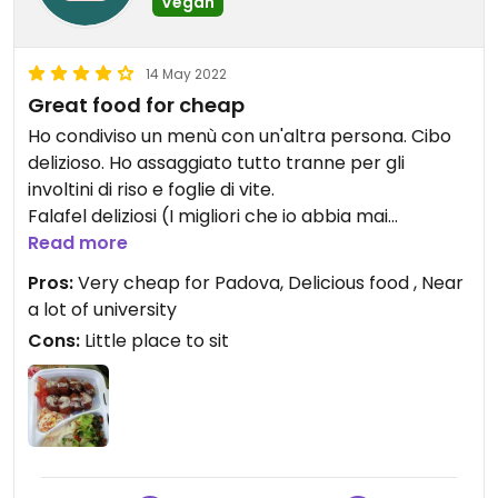
Vegan
14 May 2022
Great food for cheap
Ho condiviso un menù con un'altra persona. Cibo
delizioso. Ho assaggiato tutto tranne per gli
involtini di riso e foglie di vite.
Falafel deliziosi (I migliori che io abbia mai
assaggiato), babaganuj fantastico, hummus molto
Read more
cremoso (gusto delicato), tabbule dal gusto
Pros:
Very cheap for Padova, Delicious food , Near
intenso di prezzemolo, fantastica anche l'insalata
a lot of university
con il pane fritto.
Cons:
Little place to sit
Personale gentilissimo. Se volete fare variazioni sul
menù non hanno problemi. Vi mostrano la
grandezza dei panini se lo chiedete.
Prezzi super accessibili soprattutto per le porzioni
che vi danno.
Ci sono diverse alternative vegane, tutte segnate