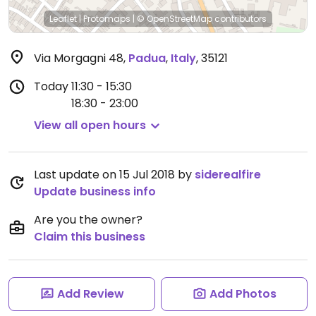
Leaflet
|
Protomaps
|
© OpenStreetMap
contributors
Via Morgagni 48
,
Padua
,
Italy
,
35121
Today
11:30 - 15:30
18:30 - 23:00
View all open hours
Last update on 15 Jul 2018 by
siderealfire
Update business info
Are you the owner?
Claim this business
Add Review
Add Photos