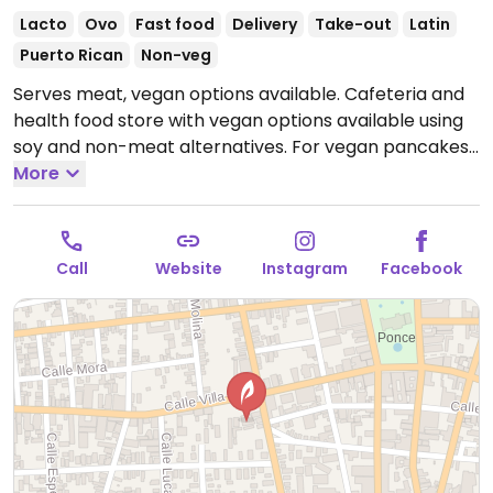
Lacto
Ovo
Fast food
Delivery
Take-out
Latin
Puerto Rican
Non-veg
Serves meat, vegan options available. Cafeteria and
health food store with vegan options available using
soy and non-meat alternatives. For vegan pancakes
ask to be made with Birch Benders classic mix.
More
Open
Mon-Sat 8:00am-5:00pm.
Closed Sun.
Call
Website
Instagram
Facebook