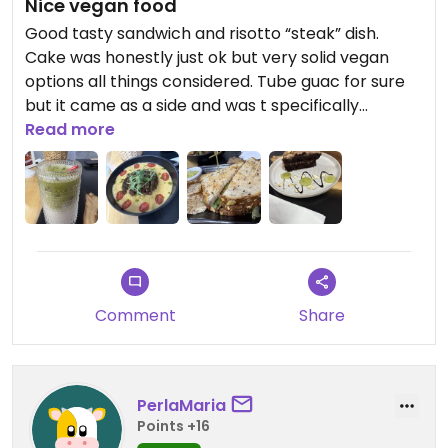
Nice vegan food
Good tasty sandwich and risotto “steak” dish.
Cake was honestly just ok but very solid vegan
options all things considered. Tube guac for sure
but it came as a side and was t specifically
ordered so, whatever.
Read more
Updated from previous review on 2026-04-17
Comment
Share
PerlaMaria
Points +16