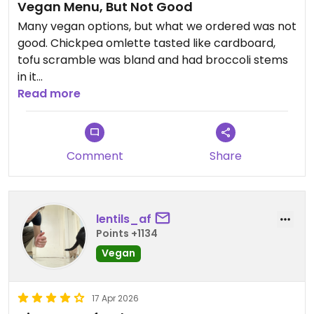
Vegan Menu, But Not Good
Many vegan options, but what we ordered was not
good. Chickpea omlette tasted like cardboard,
tofu scramble was bland and had broccoli stems
in it
Read more
Updated from previous review on 2026-04-30
Comment
Share
lentils_af
Points +1134
Vegan
17 Apr 2026