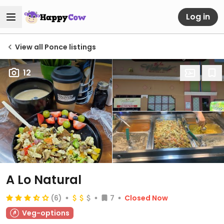
Log in
View all Ponce listings
12
A Lo Natural
(6)
7
Closed Now
Veg-options