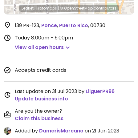
Leaflet
|
Protomaps
|
© OpenStreetMap
contributors
139 PR-123
,
Ponce
,
Puerto Rico
,
00730
Today
8:00am - 5:00pm
View all open hours
Accepts credit cards
Last update on 31 Jul 2023 by
LliguerPR96
Update business info
Are you the owner?
Claim this business
Added by
DamarisMarcano
on 21 Jan 2023