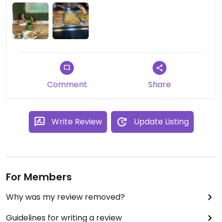
⚠️Si quieres pedir pancakes veganos, su harina por
default no es vegana, so tienes que pedirles que la
hagan con una marca específicamente vegana,
por ejemplo la Classic de "Birch Benders", por
atrás puedes ver un logo 'vegan'.
⚠️Los panes🥖🍞 que tienen para las tostadas
francesas, tampoco tienen info sobre
Comment
Share
ingredientes, so NO CONFIEMOS que sean veganos.
2 ⭐️⭐️ por la razón de que necesitan mejorar en
Write Review
Update Listing
varias cosas. Pero el desayuno comotal estaba
bueno, le daría la 3ra estrella, pero siempre hay
espacio para mejorar.😉👍🏼
For Members
Why was my review removed?
Guidelines for writing a review