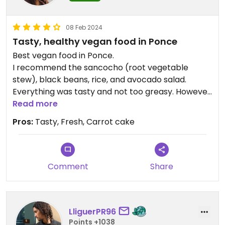
08 Feb 2024
Tasty, healthy vegan food in Ponce
Best vegan food in Ponce.
I recommend the sancocho (root vegetable
stew), black beans, rice, and avocado salad.
Everything was tasty and not too greasy. However,
the true star was their vegan carrot cake. Lovely
Read more
texture and flavor (would be better without the
Pros:
Tasty, Fresh, Carrot cake
too-sweet frosting). Great local food experience
overall.
Comment
Share
LliguerPR96
Points +1038