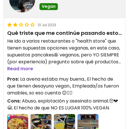
Vegan
31 Jul 2023
Qué triste que me continúe pasando esto...
He ido a varios restaurantes o "health store" que
tienen supuestas opciones veganas, en este caso,
supuestos pancakes🥞 veganos, pero YO SIEMPRE
(por experiencia) pregunto sobre qué productos
usan, la marca de harina de pancakes/waffle mix
Read more
y que me logren enseñar los ingredientes para
Pros:
La avena estaba muy buena., El hecho de
asegurarme y aquí en "A Lo Natural" usaban una
que tienen desayuno vegan., Empleada/os fueron
marca NO-VEGANA, "Pamela's" que contiene
amables, so eso cuenta 😊👍🏼
Buttermilk (literalmente lo dice clarito en
Cons:
Abuso, explotación y asesinato animal.🥺💔
CONTAINS: MILK).
😭, El hecho de que NO ES LUGAR 100% VEGAN.
ATENCIÓN VEGANXS:
Se necesita que siempre pregunten por su