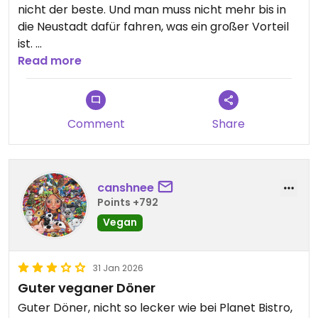
nicht der beste. Und man muss nicht mehr bis in
die Neustadt dafür fahren, was ein großer Vorteil
ist.
Neuerdings gibt es dort auch vegane Pizza, die
Read more
wurde aber noch nicht getestet.
Comment
Share
canshnee
Points +792
Vegan
31 Jan 2026
Guter veganer Döner
Guter Döner, nicht so lecker wie bei Planet Bistro,