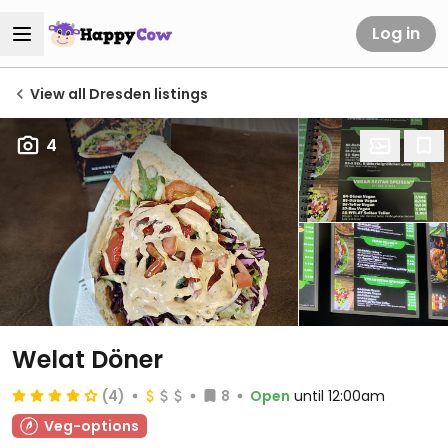
Log in
View all Dresden listings
4
Welat Döner
(4)
8
Open
until 12:00am
Veg-options