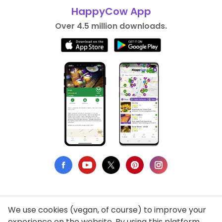
HappyCow App
Over 4.5 million downloads.
We use cookies (vegan, of course) to improve your
Privacy Policy
experience on the website. By using this platform,