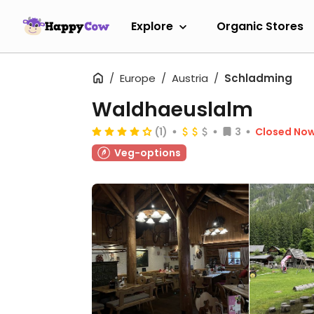
Explore
Organic Stores
Europe
Austria
Schladming
Waldhaeuslalm
(1)
3
Closed No
Veg-options