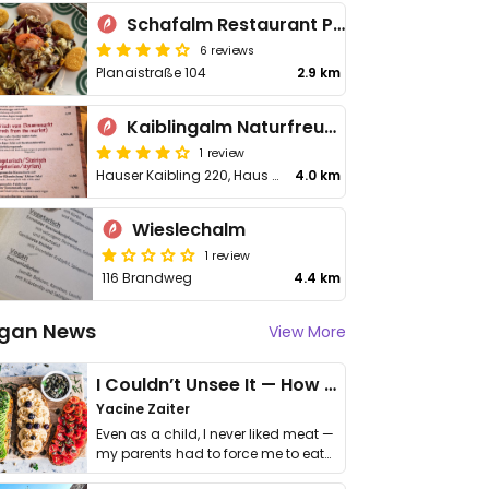
Schafalm Restaurant Planai
6 reviews
Planaistraße 104
2.9 km
Kaiblingalm Naturfreunde Schutzhaus
1 review
Hauser Kaibling 220, Haus im Ennstal
4.0 km
Wieslechalm
1 review
116 Brandweg
4.4 km
gan News
View More
I Couldn’t Unsee It — How Thailand Turned My Beliefs Into Action⁠
Yacine Zaiter
Even as a child, I never liked meat —
my parents had to force me to eat
it. I …