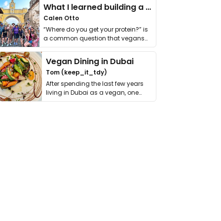
What I learned building a queer vegan travel brand
Calen Otto
“Where do you get your protein?” is
a common question that vegans
get asked. …
Vegan Dining in Dubai
Tom (keep_it_tdy)
After spending the last few years
living in Dubai as a vegan, one
thing has …