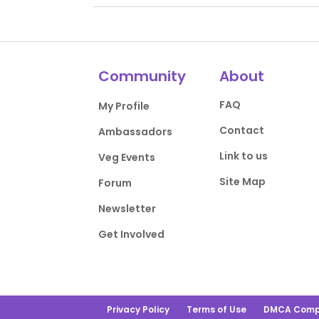
Community
About
FAQ
My Profile
Contact
Ambassadors
Link to us
Veg Events
Site Map
Forum
Newsletter
Get Involved
Privacy Policy
Terms of Use
DMCA Comp