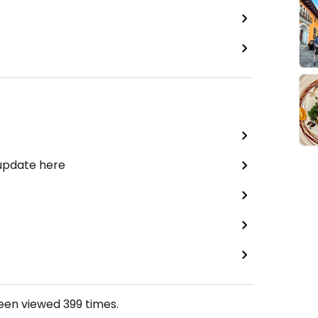
 update here
been viewed
399
times.