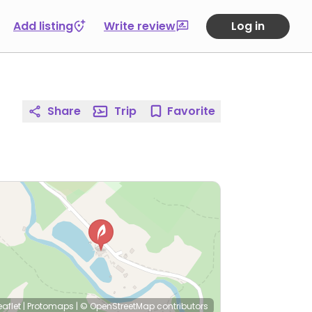
Add listing
Write review
Log in
Share
Trip
Favorite
eaflet
|
Protomaps
|
© OpenStreetMap
contributors