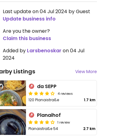
Last update on 04 Jul 2024 by Guest
Update business info
Are you the owner?
Claim this business
Added by
Larsbenoskar
on 04 Jul
2024
arby Listings
View More
da SEPP
4 reviews
120 Planaistraße
1.7 km
Planaihof
1 review
Planaistraße 54
2.7 km