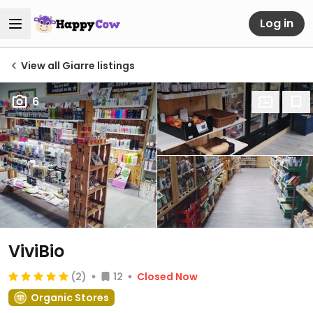
Log in
View all Giarre listings
6
ViviBio
(2)
12
Closed Now
Organic Stores