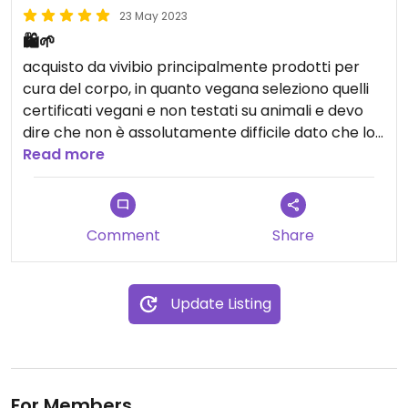
23 May 2023
🛍️🌱
acquisto da vivibio principalmente prodotti per
cura del corpo, in quanto vegana seleziono quelli
certificati vegani e non testati su animali e devo
dire che non è assolutamente difficile dato che lo
sono la maggior parte, trovo quasi sempre quello
Read more
che cerco, in tal caso si può richiedere qualcosa,
davvero molto fornito nonostante sia piccolo (tra
cui molte cose zero waste/plastic free) tutto di
Comment
Share
ottima qualità. commesse molto disponibili e
gentili
Update Listing
Updated from previous review on 2023-05-22
For Members