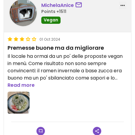
MichelaAnice
Points +1511
Vegan
01 Oct 2024
Premesse buone ma da migliorare
Il locale ha ormai da un po' delle proposte vegan
in menù. Come risultato non sono sempre
convincenti: il ramen invernale a base zucca era
buono ma un po' sbilanciato come sapori e lo
stesso l'ho riscontrato nel piatto estivo provato da
Read more
poco. A ciò si aggiunge un po' di disorganizzazione:
il locale non accetta prenotazioni ma, nel caso di
gruppi un po' più numerosi, l'attesa diventa
davvero lunghissima. Un peccato perché passa
davvero la voglia.