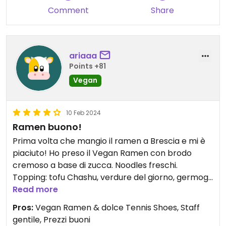
Comment
Share
ariaaa
Points +81
Vegan
10 Feb 2024
Ramen buono!
Prima volta che mangio il ramen a Brescia e mi è
piaciuto! Ho preso il Vegan Ramen con brodo
cremoso a base di zucca. Noodles freschi.
Topping: tofu Chashu, verdure del giorno, germogli
di soia, cipollotto, cavolo cinese, crema cinese.
Read more
Il brodo era molto cremoso mi è piaciuto un
Pros:
Vegan Ramen & dolce Tennis Shoes, Staff
sacco. Il tofu, il più buono che abbia mai mangiato,
gentile, Prezzi buoni
non so con cosa sia marinato ma era buonissimo.