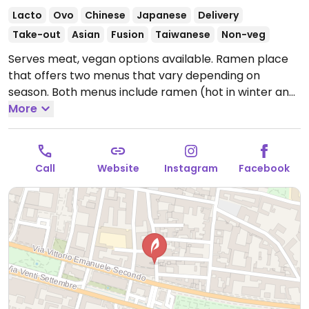
Lacto
Ovo
Chinese
Japanese
Delivery
Take-out
Asian
Fusion
Taiwanese
Non-veg
Serves meat, vegan options available. Ramen place
that offers two menus that vary depending on
season. Both menus include ramen (hot in winter and
cold in summer), soba, donburi, bao, and several side
More
dishes.
Open Mon-Sat 12:00-14:30, Mon-Thu 19:00-
23:00, Fri-Sat 19:00-00:00, Sun 19:00-23:00.
Call
Website
Instagram
Facebook