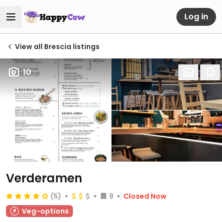
Log in
View all Brescia listings
10
Verderamen
(5)
9
Closed Now
Veg-options