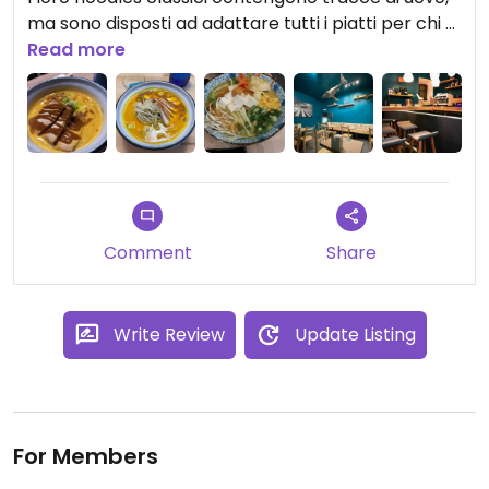
ma sono disposti ad adattare tutti i piatti per chi è
vegano. Locale molto carino, personale gentile.
Read more
Comment
Share
Write Review
Update Listing
For Members