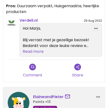
Pros:
Duurzaam verpakt, Huisgemaakte, heerlijke
producten
Verdeli.nl
29 Aug 2022
Hoi Marja,
Blij verrast met je gezellige bezoek!
Bedankt voor deze leuke review en
hopelijk tot snel weer @ Verdeli!
Read more
Comment
Share
ElaineandPieter
Points +13