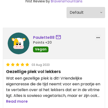
First Review by
Bravensmountains
Paulette88
Points +20
Vegan
03 Aug 2023
Gezellige plek vol lekkers
Wat een gezellige plek is dit! Vriendelijke
eigenaresse die de tijd neemt voor een praatje en
te vertellen over al het lekkers dat er in de vitrine
ligt. Alles is sowieso vegetarisch, maar er zijn ook
meerdere vegan opties. Waaronder de carrot
Read more
cake, die je zeker moet proberen! De porties zijn