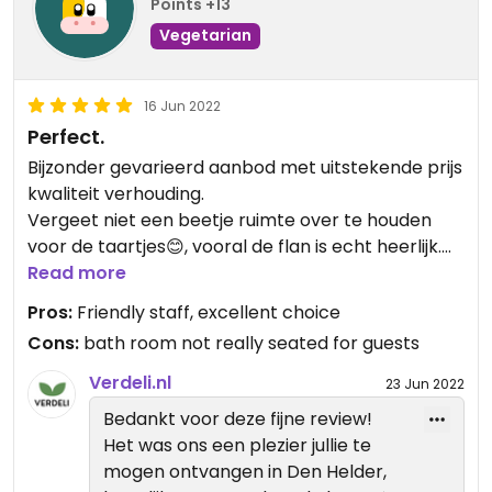
Points +13
Vegetarian
16 Jun 2022
Perfect.
Bijzonder gevarieerd aanbod met uitstekende prijs
kwaliteit verhouding.
Vergeet niet een beetje ruimte over te houden
voor de taartjes😊, vooral de flan is echt heerlijk.
Als we weer in den Helder zijn, gaan we er zeker
Read more
weer naar toe✔
Pros:
Friendly staff, excellent choice
Cons:
bath room not really seated for guests
Verdeli.nl
23 Jun 2022
Bedankt voor deze fijne review!
Het was ons een plezier jullie te
mogen ontvangen in Den Helder,