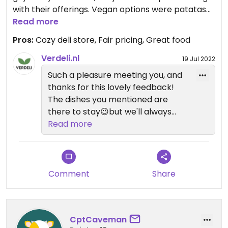
with their offerings. Vegan options were patatas
bravas, quiche, salads, and a brownie-cookie
Read more
fusion. Overall great food and atmosphere.
Pros:
Cozy deli store, Fair pricing, Great food
On Tuesdays & Saturdays there is even live music
played on the stage in front of the store. Definitely
Verdeli.nl
19 Jul 2022
recommended!
Such a pleasure meeting you, and
thanks for this lovely feedback!
The dishes you mentioned are
there to stay😉but we'll always
keep on experimenting and offer
Read more
new (vegan) dishes as well! Bear in
mind that live music only happens
during summer time. Happy
summer😄
Comment
Share
CptCaveman