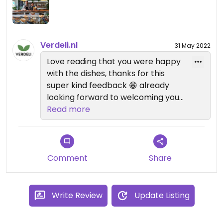
Verdeli.nl
31 May 2022
Love reading that you were happy
with the dishes, thanks for this
super kind feedback 😁 already
looking forward to welcoming you
back to the shop again 🤗 warm
Read more
wishes, Sharon from Verdeli
Comment
Share
Write Review
Update Listing