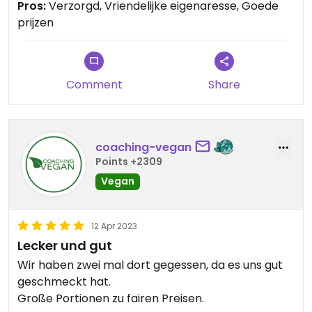
Pros:
Verzorgd, Vriendelijke eigenaresse, Goede
ruim en prima voor de prijs. Het is niet heel ruim
prijzen
om uitgebreid of met een groep te zitten, maar
met een bordje lekkers en een drankje erbij zit je
prima.
Comment
Share
coaching-vegan
Points +2309
Vegan
12 Apr 2023
Lecker und gut
Wir haben zwei mal dort gegessen, da es uns gut
geschmeckt hat.
Große Portionen zu fairen Preisen.