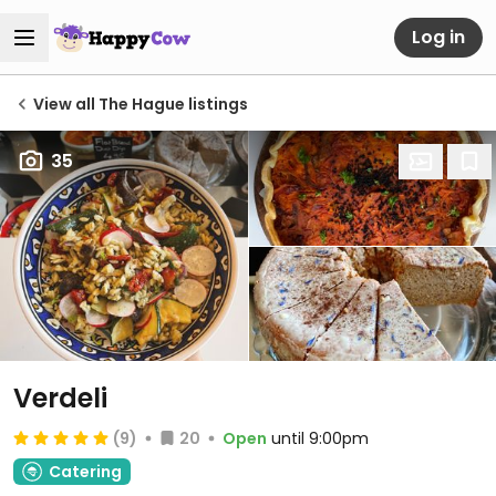
Log in
View all The Hague listings
35
Verdeli
(9)
20
Open
until 9:00pm
Catering