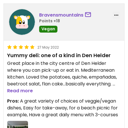
Bravensmountains
Points +18
Vegan
27 May 2022
Yummy deli: one of a kind in Den Helder
Great place in the city centre of Den Helder
where you can pick-up or eat in. Mediterranean
kitchen. Loved the potatoes, quiche, empañadas,
beetroot salat, flan cake...basically everything.
You can find some amazing organic and mostly
Read more
vegan wine here too.
Pros:
A great variety of choices of veggie/vegan
And to top it up you can also find some nice food
dishes, Easy for take-away, for a beach picnic for
presents.
example, Have a great daily menu with 3-courses
Updated from previous review on 2022-05-27