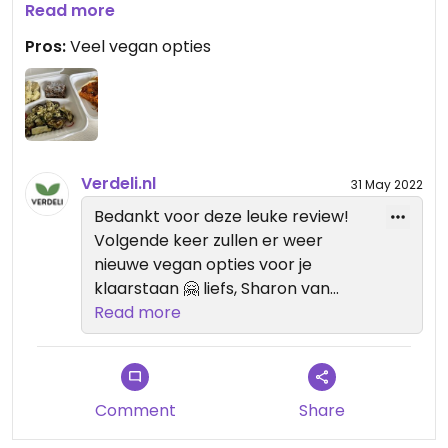
de verpakking geschreven. Zou zeker nog een
Read more
keer hier wat eten kopen, vooral de orzo salade
Pros:
Veel vegan opties
was erg lekker.
Verdeli.nl
31 May 2022
Bedankt voor deze leuke review!
Volgende keer zullen er weer
nieuwe vegan opties voor je
klaarstaan 🤗 liefs, Sharon van
Verdeli
Read more
Comment
Share