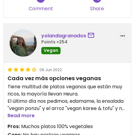
Comment
Share
yolandagranados
Points +254
Vegan
06 Jun 2022
Cada vez más opciones veganas
Tiene multitud de platos veganos que están muy
ricos, la mayoría llevan Heura.
El último día nos pedimos, edamame, la ensalada
"vegan ponzu" y el arroz "vegan karee & tofu" y nos
gustaron mucho. También en otras
Read more
ocasioneshemos probado el ramen, las yozas, y
Pros:
Muchos platos 100% vegetales
varios tipos de fideos y todo genial.
Cons:
No hay postres veganos