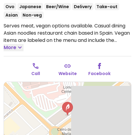
Ovo
Japanese
Beer/Wine
Delivery
Take-out
Asian
Non-veg
Serves meat, vegan options available. Casual dining
Asian noodles restaurant chain based in Spain. Vegan
items are labeled on the menu and include the
following: veggie yaki udon and yaki soba, miso soba,
More
ramen, tofu curry, vegetable gyoza, edamame,
papaya rolls, and wakame salad.
Open Mon-Sun
12:30-23:00.
Call
Website
Facebook