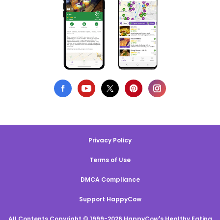
Privacy Policy
Terms of Use
DMCA Compliance
Support HappyCow
All Contents Copyright © 1999-2026 HappyCow's Healthy Eating