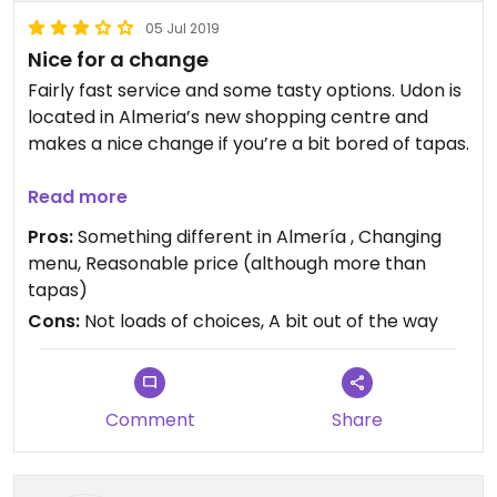
05 Jul 2019
Nice for a change
Fairly fast service and some tasty options. Udon is
located in Almeria’s new shopping centre and
makes a nice change if you’re a bit bored of tapas.
The menu changes from time to time which is
Read more
good as there aren’t loads of options.
Pros:
Something different in Almería , Changing
menu, Reasonable price (although more than
They often have a ramen dish which is good and
tapas)
the soy protein skewers are great!
Cons:
Not loads of choices, A bit out of the way
Comment
Share