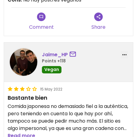
Además el camarero atiende de maravilla.
Estuvimos muy agusto. ¡Muchas gracias!
Comment
Share
Jaime_HP
Points +118
Vegan
15 May 2022
Bastante bien
Comida japonesa no demasiado fiel a la auténtica,
pero teniendo en cuenta lo que hay por ahí,
tampoco se puede pedir mucho más. El sitio es
algo impersonal, ya que es una gran cadena con
varios restaurantes por España. En cuanto a la
Read more