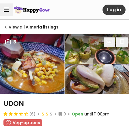
Log in
View all Almeria listings
8
UDON
(6)
9
Open
until 11:00pm
Veg-options