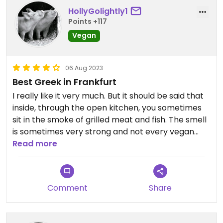
HollyGolightly1
Points +117
Vegan
06 Aug 2023
Best Greek in Frankfurt
I really like it very much. But it should be said that
inside, through the open kitchen, you sometimes
sit in the smoke of grilled meat and fish. The smell
is sometimes very strong and not every vegan
can stand it. Everything is great on the terrace.
Read more
The variety of vegan options is unbeatable.
Comment
Share