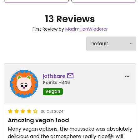
13 Reviews
First Review by
MaximilianWiederer
jofiskare
Points +846
Vegan
30 Oct 2024
Amazing vegan food
Many vegan options, the moussaka was absolutely
delicious and the atmosphere really nice😄I will