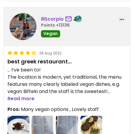
lilScorpio
Points +13136
Vegan
28 Aug 2022
best greek restaurant…
… I’ve been to!
The location is modern, yet traditional, the menu
features many clearly labeled vegan dishes, e.g.
vegan Bifteki and the staff is the sweetest!
I even got a free little sample of their vegan
Read more
walnut cake to try.
Pros:
Many vegan options , Lovely staff
Be sure to make a reservation!