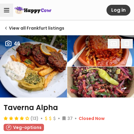
Log in
View all Frankfurt listings
46
Taverna Alpha
(13)
37
Closed Now
Veg-options