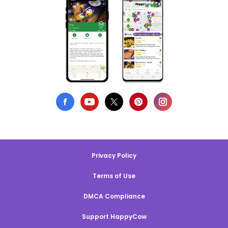
Privacy Policy
Terms of Use
DMCA Compliance
Support HappyCow