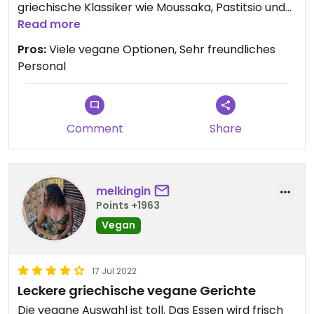
griechische Klassiker wie Moussaka, Pastitsio und
Bifteki in einer veganen Version angeboten. Das
Read more
hört sich nicht nur toll an, sondern schmeckt auch
Pros:
Viele vegane Optionen, Sehr freundliches
unglaublich!
Personal
Gastfreundschaft wird hier groß geschrieben. Das
Personal ist durchweg sehr herzlich und hilfsbereit.
Das erlebt man in dieser Form sehr selten in
Deutschland.
Comment
Share
melkingin
Points +1963
Vegan
17 Jul 2022
Leckere griechische vegane Gerichte
Die vegane Auswahl ist toll. Das Essen wird frisch