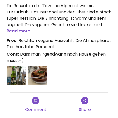
Ein Besuch in der Taverna Alpha ist wie ein
Kurzurlaub. Das Personal und der Chef sind einfach
super herzlich. Die Einrichtung ist warm und sehr
originell. Die veganen Gerichte sind lecker und
super gewürzt, sehr schmackhaft. Ich hatte zum
Read more
ersten Mal das vegane Moussaka, einfach
Pros:
Reichlich vegane Auswahl. , Die Atmosphäre ,
traumhaft. Wir kommen immer wieder gerne
Das herzliche Personal
hierher. Vielleicht wächst die Karte ja irgendwann
Cons:
Dass man irgendwann nach Hause gehen
mal um einen veganen Gyros?
muss ;-)
Comment
Share