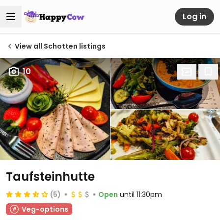
Log in
View all Schotten listings
10
Taufsteinhutte
(5)
Open
until 11:30pm
Veg-options