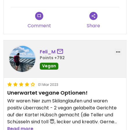
Unfortunately, there is no vegan appetizer or
dessert. They have an extensive wine list, but you
Comment
Share
can not determine which are vegan.
The service was a bit brusque, but not completely
unfriendly. Maybe had a bad day.
Feli_M
Points +792
The interior is quaint and charming. The
Vegan
surrounding area invites you to explore nature and
offers a few things to do (e.g. toboggan run,
climbing forest).
01 Mar 2023
Unerwartet vegane Optionen!
Wir waren hier zum Skilanglaufen und waren
positiv überrascht - 2 vegan gelabelte Gerichte
auf der Karte! Hübsch gemacht (die Teller und
Schüsseln sind toll 😇, lecker und kreativ. Gerne
wieder!
Read more