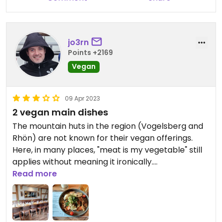
jo3rn
Points +2169
Vegan
09 Apr 2023
2 vegan main dishes
The mountain huts in the region (Vogelsberg and
Rhön) are not known for their vegan offerings.
Here, in many places, "meat is my vegetable" still
applies without meaning it ironically.
Read more
It is therefore nice to see that 2 main dishes are
declared vegan. They are not cheap, but relatively
less expensive than the other dishes. The taste
was super (slightly upscale cuisine).