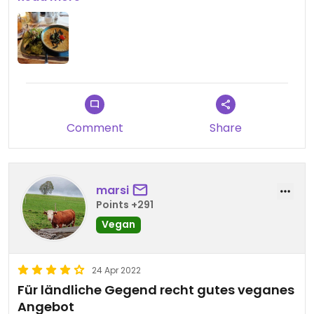
Nettes Plus: Vegane Gerichte sind im Verhältnis
zum Fleisch recht günstig
Comment
Share
marsi
Points +291
Vegan
24 Apr 2022
Für ländliche Gegend recht gutes veganes
Angebot