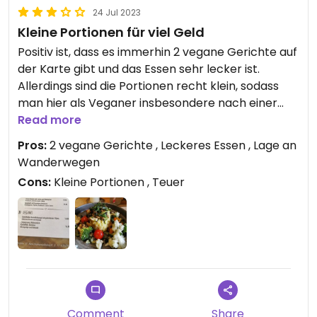
24 Jul 2023
Kleine Portionen für viel Geld
Positiv ist, dass es immerhin 2 vegane Gerichte auf
der Karte gibt und das Essen sehr lecker ist.
Allerdings sind die Portionen recht klein, sodass
man hier als Veganer insbesondere nach einer
Wanderung kaum satt wird. Da müsste man
Read more
mindestens beide veganen Gerichte bestellen 😉
Pros:
2 vegane Gerichte , Leckeres Essen , Lage an
Ich hatte auch einen Cappuccino mit Hafermilch.
Wanderwegen
Cons:
Kleine Portionen , Teuer
Comment
Share