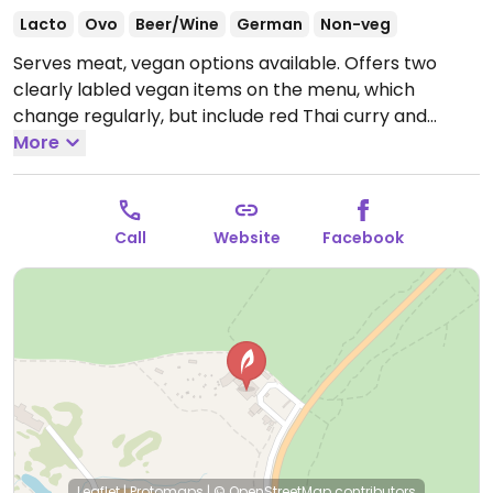
Lacto
Ovo
Beer/Wine
German
Non-veg
Serves meat, vegan options available. Offers two
clearly labled vegan items on the menu, which
change regularly, but include red Thai curry and
truffled mashed potatoes w/ sauteed mushrooms.
More
Rustic, alpine atmosphere. Located in the natural
park Hoher Vogelsberg, 8km outside the town of
Schotten between the mountain peaks
Call
Website
Facebook
Hoherodskopf and Taufstein.
Open Wed-Sun 11:30-
23:30.
Closed Mon-Tue.
Leaflet
|
Protomaps
|
© OpenStreetMap
contributors