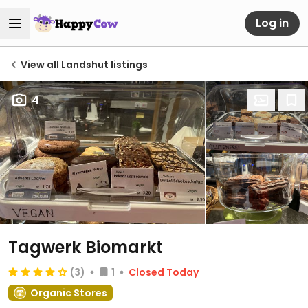
Log in
View all Landshut listings
4
Tagwerk Biomarkt
(3)
1
Closed Today
Organic Stores