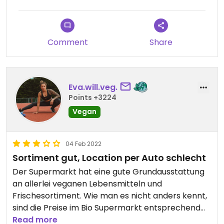
Comment
Share
Eva.will.veg.
Points +3224
Vegan
04 Feb 2022
Sortiment gut, Location per Auto schlecht
Der Supermarkt hat eine gute Grundausstattung
an allerlei veganen Lebensmitteln und
Frischesortiment. Wie man es nicht anders kennt,
sind die Preise im Bio Supermarkt entsprechend
eher gehoben. Die Auswahl ist allerdings im BASIC
Read more