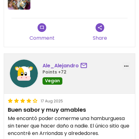
probar el falafel, que seguro está igual de bueno!
Además, nos recomendaron probar la cerveza
artesanal Orum, elaborada en la zona, y fue todo
un acierto: refrescante y sorprendente. Para
Comment
Share
rematar, el postre con compota de manzana,
dátiles y frutos secos estaba sencillamente
espectacular.
Ale_Alejandro
Points +72
Un sitio totalmente recomendable, tanto por la
comida como por el ambiente y el trato.
Vegan
¡Repetiremos seguro!
17 Aug 2025
Buen sabor y muy amables
Me encantó poder comerme una hamburguesa
sin tener que hacer daño a nadie. El único sitio que
encontré en Arriondas y alrededores.