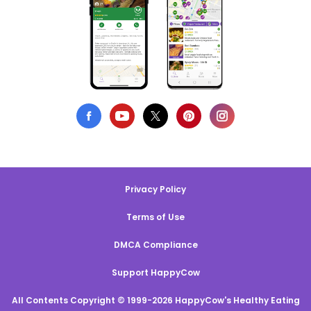
Privacy Policy
Terms of Use
DMCA Compliance
Support HappyCow
All Contents Copyright © 1999-2026 HappyCow's Healthy Eating