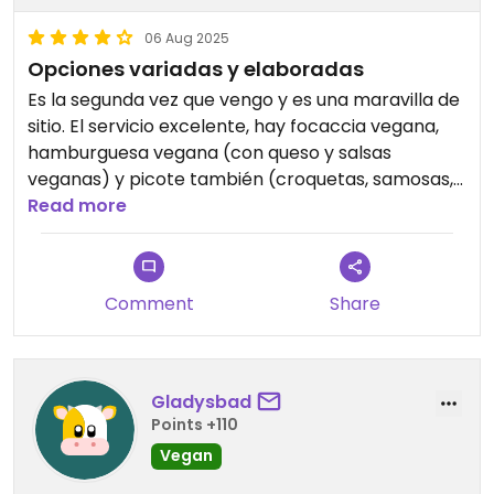
06 Aug 2025
Opciones variadas y elaboradas
Es la segunda vez que vengo y es una maravilla de
sitio. El servicio excelente, hay focaccia vegana,
hamburguesa vegana (con queso y salsas
veganas) y picote también (croquetas, samosas,
falafel). Tienen postre también, una muy buena
Read more
opción.
Comment
Share
Gladysbad
Points +110
Vegan