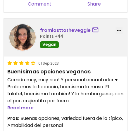
Comment
Share
but may be worth double checking if you are
vegan.
fromlosttotheveggie
Points +44
Vegan
01 Sep 2023
Buenísimas opciones veganas
Comida muy, muy rica! Y personal encantador ♥️
Probamos la focaccia, buenísima la masa. El
falafel, buenísimo también! Y la hamburguesa, con
el pan crujientito por fuera.
Las samosas aunque están en el apartado vegano,
Read more
nos dijeron que llevaban mantequilla, así que no
Pros:
Buenas opciones, variedad fuera de lo típico,
las pedimos
Amabilidad del personal