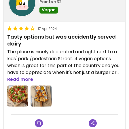
Points +32
Vegan
17 Apr 2024
Tasty options but was accidently served
dairy
The place is nicely decorated and right next to a
kids' park /pedestrian Street. 4 vegan options
which is great for this part of the country and you
have to appreciate when it's not just a burger or
some nuggets. The samosas were good. The
Read more
foccacia looked amazing when it arrived - it's
basically just a huge pizza. However after eating
about a quarter I got that terrible feeling the
cheese was dairy. I asked and they realised they
had made a mistake. To be fair she was mortified
and apologetic, offering to make me a new one
and reduce my bill. Probably no need to be careful