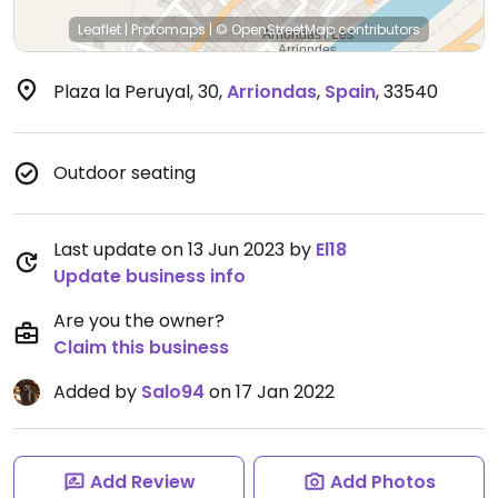
Leaflet
|
Protomaps
|
© OpenStreetMap
contributors
Plaza la Peruyal, 30
,
Arriondas
,
Spain
,
33540
Outdoor seating
Last update on 13 Jun 2023 by
El18
Update business info
Are you the owner?
Claim this business
Added by
Salo94
on 17 Jan 2022
Add Review
Add Photos