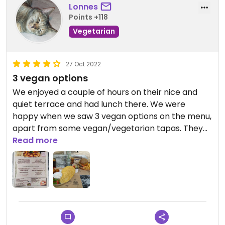
Lonnes
Points +118
Vegetarian
27 Oct 2022
3 vegan options
We enjoyed a couple of hours on their nice and
quiet terrace and had lunch there. We were
happy when we saw 3 vegan options on the menu,
apart from some vegan/vegetarian tapas. They
also had a vegan dessert. We tried the falafel and
Read more
the vegan hamburger and both were good.
Friendly service also. We'll come back!
Updated from previous review on 2022-10-27