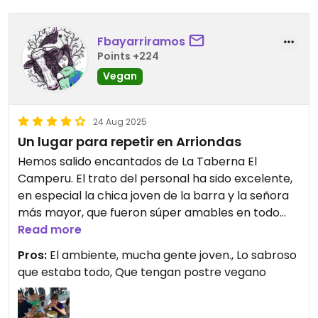
Fbayarriramos
Points +224
Vegan
24 Aug 2025
Un lugar para repetir en Arriondas
Hemos salido encantados de La Taberna El
Camperu. El trato del personal ha sido excelente,
en especial la chica joven de la barra y la señora
más mayor, que fueron súper amables en todo
momento.
Read more
Pros:
El ambiente, mucha gente joven., Lo sabroso
La comida, de diez: la hamburguesa enorme y
que estaba todo, Que tengan postre vegano
deliciosa (mi hijo dice que es la mejor que ha
probado en su vida), la focaccia espectacular, las
samosas riquísimas… ¡Nos quedamos con ganas de