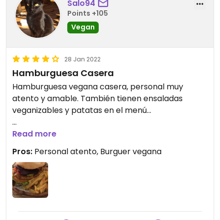
Salo94
Points +105
Vegan
28 Jan 2022
Hamburguesa Casera
Hamburguesa vegana casera, personal muy
atento y amable. También tienen ensaladas
veganizables y patatas en el menú...
Updated from previous review on 2022-01-28
Read more
Pros:
Personal atento, Burguer vegana