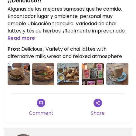
¡¡Delicioso!!
Algunas de las mejores samosas que he comido.
Encantador lugar y ambiente. personal muy
amable Ubicación tranquila. Variedad de chai
lattes y tés de hierbas. ¡Realmente impresionado!
Read more
Some of the best samosas I've ever eaten. Lovely
Pros:
Delicious , Variety of chai lattes with
place and atmosphere. Very friendly staff. Quiet
alternative milk, Great and relaxed atmosphere
location. Variety of chai lattes and herbal teas.
Really impressed!
Comment
Share