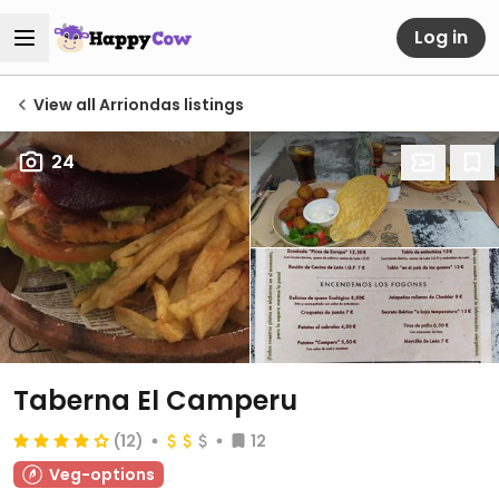
Log in
View all Arriondas listings
24
Taberna El Camperu
(12)
12
Veg-options