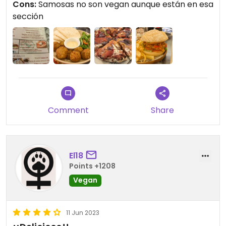
Cons:
Samosas no son vegan aunque están en esa
Updated from previous review on 2023-09-01
sección
Comment
Share
El18
Points +1208
Vegan
11 Jun 2023