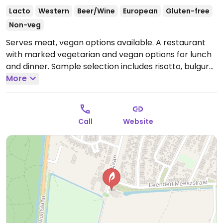
Lacto
Western
Beer/Wine
European
Gluten-free
Non-veg
Serves meat, vegan options available. A restaurant
with marked vegetarian and vegan options for lunch
and dinner. Sample selection includes risotto, bulgur
salad, grilled cabbage, and Indian dahl soup.
More
Open
Mon-Sun 10:00-00:00.
Call
Website