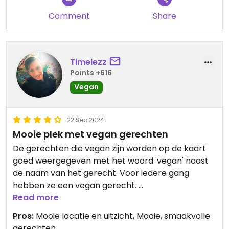
Comment
Share
Timelezz
Points +616
Vegan
22 Sep 2024
Mooie plek met vegan gerechten
De gerechten die vegan zijn worden op de kaart
goed weergegeven met het woord 'vegan' naast
de naam van het gerecht. Voor iedere gang
hebben ze een vegan gerecht.
Read more
Het was op het moment dat wij kwamen (17:00)
Pros:
Mooie locatie en uitzicht, Mooie, smaakvolle
erg druk en liep er even te weinig personeel.
gerechten