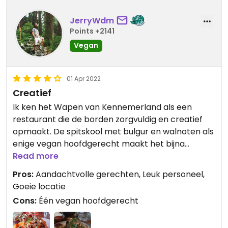
JerryWdm
Points +2141
Vegan
01 Apr 2022
Creatief
Ik ken het Wapen van Kennemerland als een
restaurant die de borden zorgvuldig en creatief
opmaakt. De spitskool met bulgur en walnoten als
enige vegan hoofdgerecht maakt het bijna
overbodig meer vegan gerechten op de kaart te
Read more
zetten. Er zijn meer vega opties en vegan
Pros:
Aandachtvolle gerechten, Leuk personeel,
voorgerechten wel!
Goeie locatie
Cons:
Één vegan hoofdgerecht
Updated from previous review on 2022-04-01