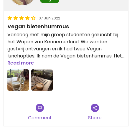
07 Jun 2022
Vegan bietenhummus
Vandaag met mijn groep studenten geluncht bij
het Wapen van Kennemerland. We werden
gastvrij ontvangen en ik had twee Vegan
lunchopties. Ik nam de Vegan bietenhummus. Het
was echt lekker en een fijne plek.
Read more
Comment
Share