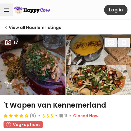
Log in
View all Haarlem listings
17
't Wapen van Kennemerland
(5)
11
Closed Now
Veg-options