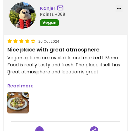
Kanjer
Points +369
Vegan
20 Oct 2024
Nice place with great atmosphere
Vegan options are available and marked I. Menu.
Food is really tasty and fresh. The place itself has
great atmosphere and location is great
Updated from previous review on 2024-10-20
Read more