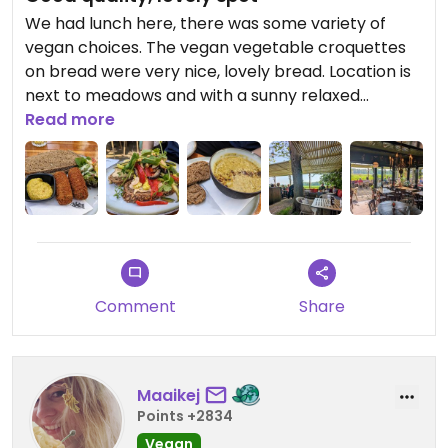
We had lunch here, there was some variety of
vegan choices. The vegan vegetable croquettes
on bread were very nice, lovely bread. Location is
next to meadows and with a sunny relaxed
terrace. A really nice spot to come back to.
Read more
Updated from previous review on 2024-05-01
Comment
Share
Maaikej
Points +2834
Vegan