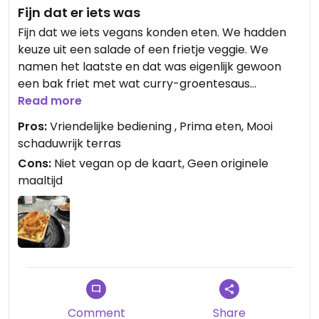
Fijn dat er iets was
Fijn dat we iets vegans konden eten. We hadden
keuze uit een salade of een frietje veggie. We
namen het laatste en dat was eigenlijk gewoon
een bak friet met wat curry-groentesaus
eroverheen en een paar uienringen ter garnering.
Read more
Niet echt een maaltijd maar wel lekker tijdens een
Pros:
Vriendelijke bediening , Prima eten, Mooi
lange dag wandelen.
schaduwrijk terras
Cons:
Niet vegan op de kaart, Geen originele
maaltijd
Comment
Share