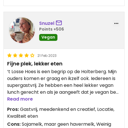
Snuzel
Points +506
Vegan
21 Feb 2023
Fijne plek, lekker eten
‘t Losse Hoes is een begrip op de Holterberg. Mijn
ouders komen er graag en ikzelf ook. Iedereen is
supergastvrij. Ze hebben een heel lekker vegan
lunch gerecht en als je aangeeft dat je vegan bent
gebruiken ze hun creativiteit om allerlei lekkers te
Read more
creëren. Ook aanwezig: sojamelk voor je
Pros:
Gastvrij, meedenkend en creatief, Locatie,
cappuccino!
Kwaliteit eten
Cons:
Sojamelk, maar geen havermelk, Weinig