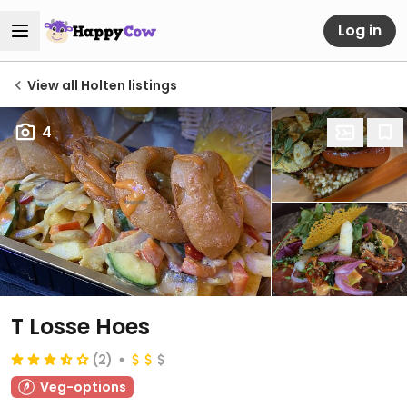
Log in
View all Holten listings
4
T Losse Hoes
(2)
Veg-options