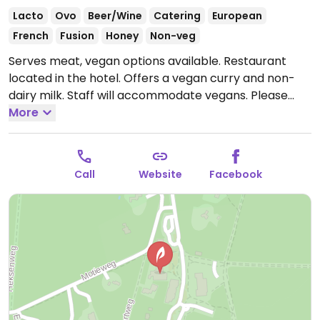
Lacto
Ovo
Beer/Wine
Catering
European
French
Fusion
Honey
Non-veg
Serves meat, vegan options available. Restaurant
located in the hotel. Offers a vegan curry and non-
dairy milk. Staff will accommodate vegans.
Please
update hours if known.
More
Call
Website
Facebook