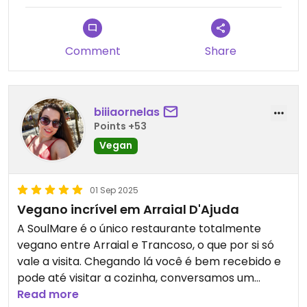
Atendimento: Equipe atenciosa, simpática e
knowledgeável sobre cada ingrediente e
Comment
Share
processo, fazendo você se sentir em casa desde a
chegada.
Experiência: Espaço acolhedor, com clima que
biiiaornelas
casa bem entre simplicidade e sofisticação,
Points +53
proporcionando uma experiência gastronômica
Vegan
imersiva.
Relação custo-benefício excelente para uma
01 Sep 2025
experiência de alto padrão em plant-based, com
Vegano incrível em Arraial D'Ajuda
muita qualidade e sabor.
A SoulMare é o único restaurante totalmente
vegano entre Arraial e Trancoso, o que por si só
O Soul Maré, sob a visão dos grandes chefs Elenis
vale a visita. Chegando lá você é bem recebido e
e Mariano, entrega uma jornada culinária a base
pode até visitar a cozinha, conversamos um
de plantas (plant-based) que conecta alma,
pouco com a proprietária e descobrimos que ela
Read more
sabor e prazer. Recomendo demais para quem