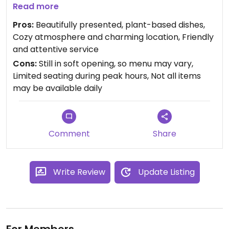
presentation is beautiful, the flavors are bold, and
Read more
the ingredient combinations show deep care and
Pros:
Beautifully presented, plant-based dishes,
expertise.
Cozy atmosphere and charming location, Friendly
and attentive service
The place is still in its soft opening phase, but the
Cons:
Still in soft opening, so menu may vary,
service is already warm and attentive, and the
Limited seating during peak hours, Not all items
atmosphere is cozy and inviting. A must-visit for
may be available daily
those looking for something fresh and delicious —
vegan or not. It’s more than food: it’s an invitation
to eat with all your senses.
Comment
Share
Write Review
Update Listing
For Members