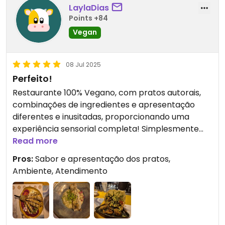
LaylaDias
Points +84
Vegan
08 Jul 2025
Perfeito!
Restaurante 100% Vegano, com pratos autorais,
combinações de ingredientes e apresentação
diferentes e inusitadas, proporcionando uma
experiência sensorial completa! Simplesmente
maravilhoso!!! Super recomendamos!
Read more
Pros:
Sabor e apresentação dos pratos,
Updated from previous review on 2025-07-08
Ambiente, Atendimento