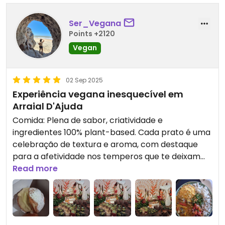
Ser_Vegana
Points +2120
Vegan
02 Sep 2025
Experiência vegana inesquecível em
Arraial D'Ajuda
Comida: Plena de sabor, criatividade e
ingredientes 100% plant-based. Cada prato é uma
celebração de textura e aroma, com destaque
para a afetividade nos temperos que te deixam
querendo crescer a refeição na memória.
Read more
Apresentação: Pratos lindamente empratados,
cores vibrantes e toque artesanal que reforçam a
essência da alimentação com elegância.