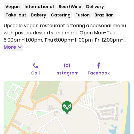
Vegan
International
Beer/Wine
Delivery
Take-out
Bakery
Catering
Fusion
Brazilian
Upscale vegan restaurant offering a seasonal menu
with pastas, desserts and more.
Open Mon-Tue
6:00pm-11:00pm, Thu 6:00pm-11:00pm, Fri 12:00pm-
11:00pm, Sat-Sun 2:00pm-11:00pm.
More
Call
Instagram
Facebook