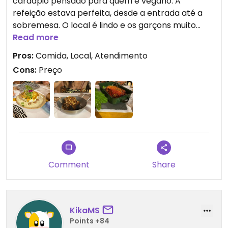
cardápio pensado para quem é vegano. A
refeição estava perfeita, desde a entrada até a
sobremesa. O local é lindo e os garçons muito
gentis. Vale muito a pena.
Read more
Pros:
Comida, Local, Atendimento
Cons:
Preço
Comment
Share
KikaMS
Points +84