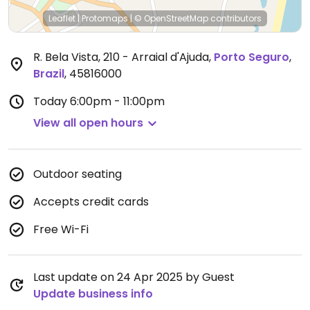
Leaflet
|
Protomaps
|
© OpenStreetMap
contributors
R. Bela Vista, 210 - Arraial d'Ajuda
,
Porto Seguro
,
Brazil
,
45816000
Today
6:00pm - 11:00pm
View all open hours
Outdoor seating
Accepts credit cards
Free Wi-Fi
Last update on 24 Apr 2025 by Guest
Update business info