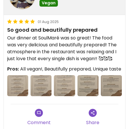
Vegan
01 Aug 2025
So good and beautifully prepared
Our dinner at SoulMaré was so great! The food
was very delicious and beautifully prepared! The
atmosphere in the restaurant was relaxing and I
just love that every single dish is vegan!! 🥰🥰🥰
Pros:
All vegan!, Beautifully prepared, Unique taste
Comment
Share