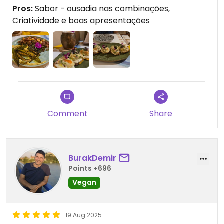
tinha uma pousada chamada de SoulVegan em SP,
busca uma experiência memorável em Arraial
Pros:
Sabor - ousadia nas combinações,
que infelizmente ela fechou para abrir a SoulMare.
d’Ajuda.
Criatividade e boas apresentações
Os pratos são deliciosos e com combinações
muito bem pensadas e trabalhadas. Amamos e
Nota máxima em todos os quesitos.
recomendações de olhos fechados!
Comment
Share
BurakDemir
Points +696
Vegan
19 Aug 2025