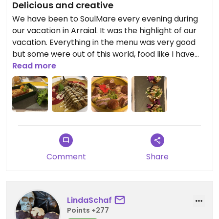
Delicious and creative
We have been to SoulMare every evening during
our vacation in Arraial. It was the highlight of our
vacation. Everything in the menu was very good
but some were out of this world, food like I have
not tasted for a long time. They have recreated
Read more
traditional dishes, especially seafood, that not only
tasted good but with the right texture. Misto do
mar and linguine nero di mare and involtini de
berinjela were my favourites. The smell and the
texture of seafood took me to old days. Eggplant
dishes too, were so tasty. Lasagna was amazing. I
can’t thank enough to the lovely couple who own
Comment
Share
the place and cook all these masterpieces.
LindaSchaf
Points +277