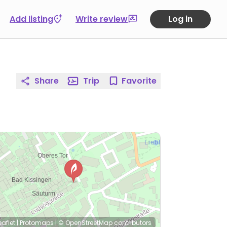
Add listing
Write review
Log in
Share
Trip
Favorite
eaflet
|
Protomaps
|
© OpenStreetMap
contributors