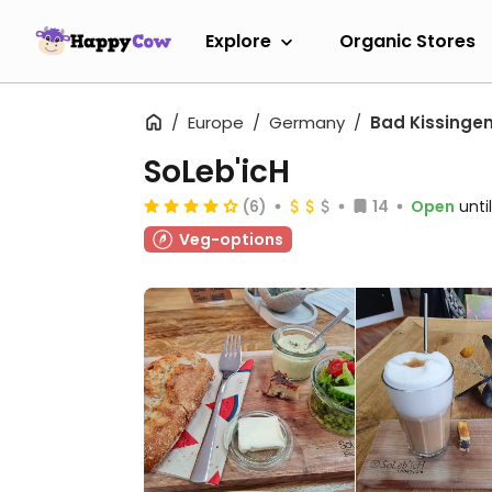
Explore
Organic Stores
Europe
Germany
Bad Kissinge
SoLeb'icH
(6)
14
Open
unti
Veg-options