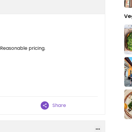
Ve
. Reasonable pricing.
Share