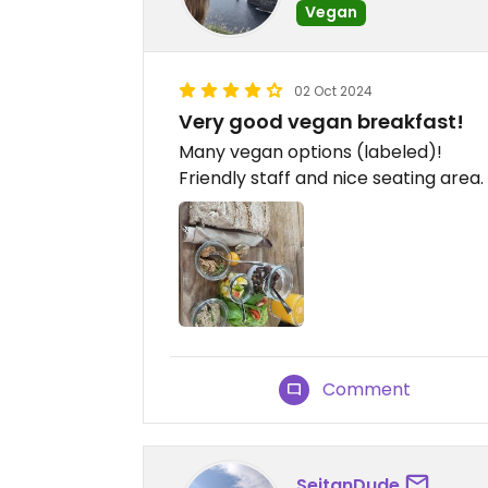
Vegan
02 Oct 2024
Very good vegan breakfast!
Many vegan options (labeled)!
Friendly staff and nice seating area
Comment
SeitanDude