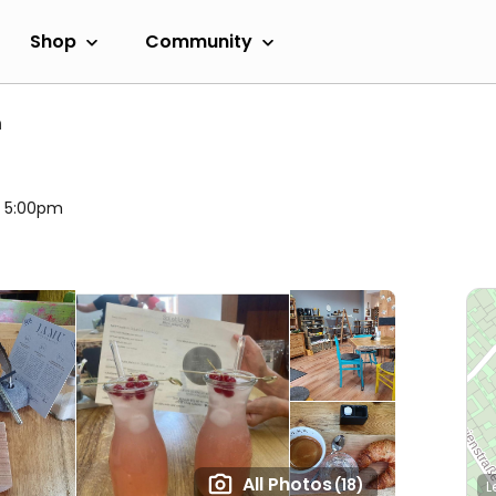
Shop
Community
n
l 5:00pm
All Photos
(18)
L