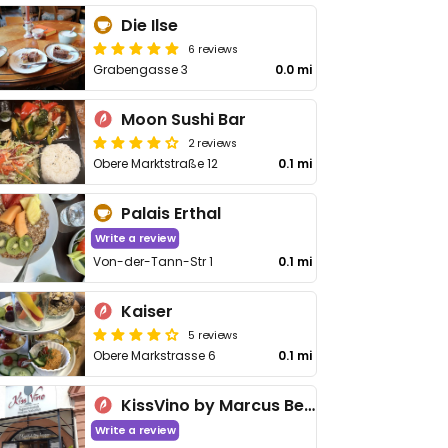
Die Ilse
6 reviews
Grabengasse 3
0.0 mi
Moon Sushi Bar
2 reviews
Obere Marktstraße 12
0.1 mi
Palais Erthal
Write a review
Von-der-Tann-Str 1
0.1 mi
Kaiser
5 reviews
Obere Markstrasse 6
0.1 mi
KissVino by Marcus Beran
Write a review