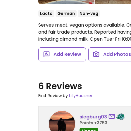
Lacto
German
Non-veg
Serves meat, vegan options available. Caf
and fair trade products. Reported havin
including almond milk.
Open Tue-Fri 10:00
Add Review
Add Photo
6 Reviews
First Review by
LillyHausner
siegburg03
Points +3753
Vegan