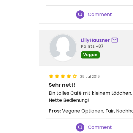
Comment
LillyHausner
Points +87
Vegan
29 Jul 2019
Sehr nett!
Ein tolles Café mit kleinem Lädchen
Nette Bedienung!
Pros:
Vegane Optionen, Fair, Nachha
Comment