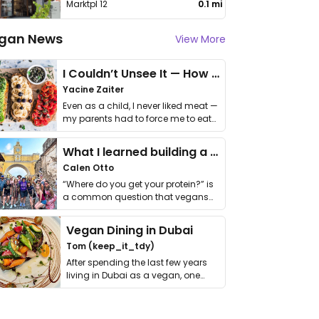
Marktpl 12
0.1 mi
gan News
View More
I Couldn’t Unsee It — How Thailand Turned My Beliefs Into Action⁠
Yacine Zaiter
Even as a child, I never liked meat —
my parents had to force me to eat
it. I …
What I learned building a queer vegan travel brand
Calen Otto
“Where do you get your protein?” is
a common question that vegans
get asked. …
Vegan Dining in Dubai
Tom (keep_it_tdy)
After spending the last few years
living in Dubai as a vegan, one
thing has …