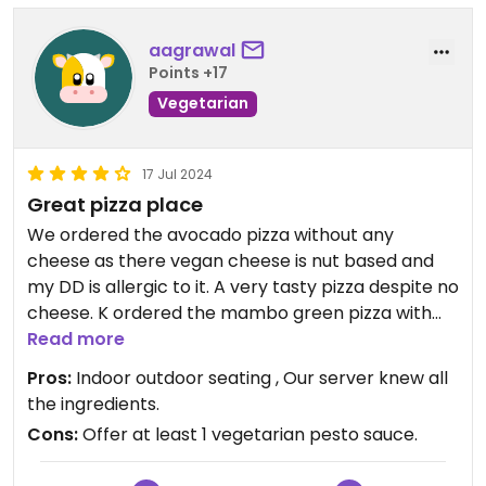
aagrawal
Points +17
Vegetarian
17 Jul 2024
Great pizza place
We ordered the avocado pizza without any
cheese as there vegan cheese is nut based and
my DD is allergic to it. A very tasty pizza despite no
cheese. K ordered the mambo green pizza with
mozzarella cheese. It was good too.
Read more
Pros:
Indoor outdoor seating , Our server knew all
the ingredients.
Cons:
Offer at least 1 vegetarian pesto sauce.