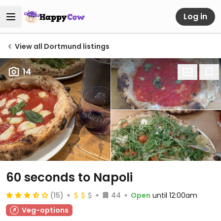
Log in
View all Dortmund listings
14
60 seconds to Napoli
(15)
44
Open
until 12:00am
Veg-options