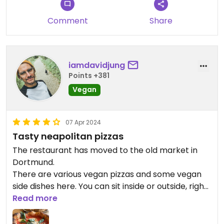
Comment
Share
iamdavidjung
Points +381
Vegan
07 Apr 2024
Tasty neapolitan pizzas
The restaurant has moved to the old market in
Dortmund.
There are various vegan pizzas and some vegan
side dishes here. You can sit inside or outside, right
on the old market in Dortmund. I had a vegan
Read more
Margherita pizza, which tasted delicious.