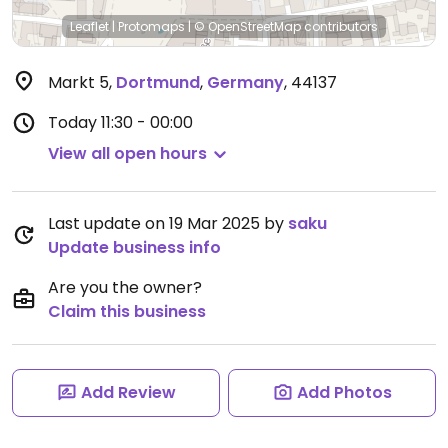
Leaflet
|
Protomaps
|
© OpenStreetMap
contributors
Markt 5
,
Dortmund
,
Germany
,
44137
Today
11:30 - 00:00
View all open hours
Last update on 19 Mar 2025 by
saku
Update business info
Are you the owner?
Claim this business
Add Review
Add Photos