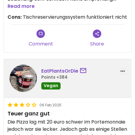
Traurig nach Hause gefahren.
Read more
Datum 1. November 2025 18:30
Cons:
Tischreservierungssystem funktioniert nicht
Danke für den missglückten Abend
Comment
Share
EatPlantsOrDie
Points +384
Vegan
06 Feb 2025
Teuer ganz gut
Die Pizza lag mit 20 euro schwer im Portemonnaie
jedoch war sie lecker. Jedoch gab es einige Stellen