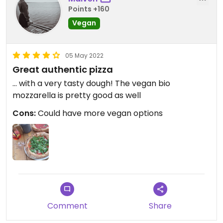
Tomatensoße DOP, vegane Salami, veganer Bio-
Points +160
Mozzarella, frisches Basilikum) Pizza ausprobieren
Vegan
☺️
#dortmundvegan #vegandortmund
05 May 2022
Great authentic pizza
... with a very tasty dough! The vegan bio
mozzarella is pretty good as well
Cons:
Could have more vegan options
Comment
Share