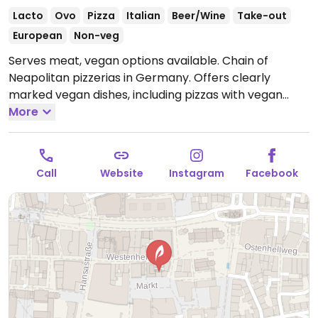
Lacto
Ovo
Pizza
Italian
Beer/Wine
Take-out
European
Non-veg
Serves meat, vegan options available. Chain of
Neapolitan pizzerias in Germany. Offers clearly
marked vegan dishes, including pizzas with vegan
cheese alternatives & mock meat, salads, and
More
desserts. Plant-based milk alternatives available for
coffee beverages. Relocated from Kleppingstraße
22a.
Open Mon-Sun 11:30-00:00.
Call
Website
Instagram
Facebook