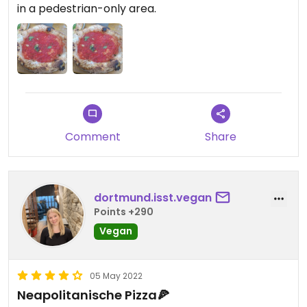
in a pedestrian-only area.
Comment
Share
dortmund.isst.vegan
Points +290
Vegan
05 May 2022
Neapolitanische Pizza🍕