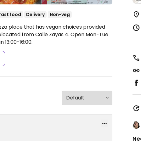
Fast food
Delivery
Non-veg
izza place that has vegan choices provided
located from Calle Zayas 4.
Open Mon-Tue
n 13:00-16:00.
s
Ne