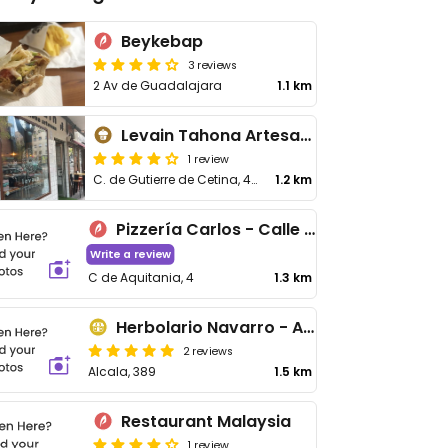
Beykebap
3 reviews
2 Av de Guadalajara
1.1 km
Levain Tahona Artesana
1 review
C. de Gutierre de Cetina, 49
1.2 km
Pizzería Carlos - Calle Aquitania
Write a review
C de Aquitania, 4
1.3 km
Herbolario Navarro - Alcala
2 reviews
Alcala, 389
1.5 km
Restaurant Malaysia
1 review