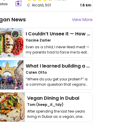
C. Alcalá, 501
1.6 km
gan News
View More
I Couldn’t Unsee It — How Thailand Turned My Beliefs Into Action⁠
Yacine Zaiter
Even as a child, I never liked meat —
my parents had to force me to eat
it. I …
What I learned building a queer vegan travel brand
Calen Otto
“Where do you get your protein?” is
a common question that vegans
get asked. …
Vegan Dining in Dubai
Tom (keep_it_tdy)
After spending the last few years
living in Dubai as a vegan, one
thing has …