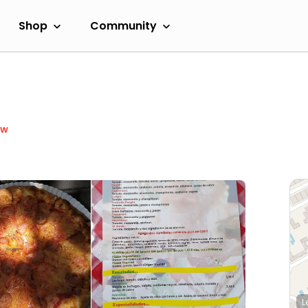
Shop
Community
ow
L