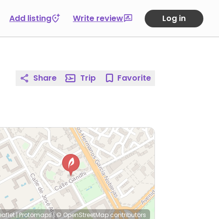
Add listing
Write review
Log in
Share
Trip
Favorite
eaflet
|
Protomaps
|
© OpenStreetMap
contributors