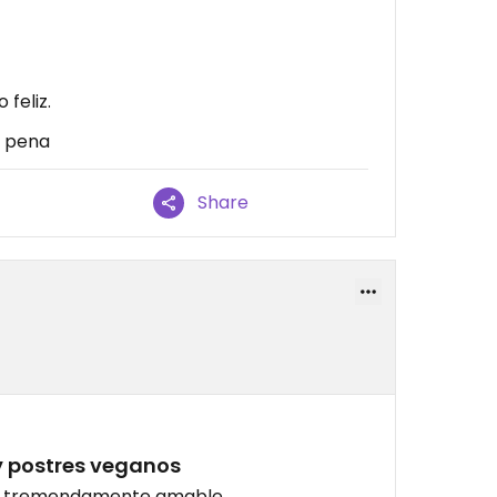
feliz.
a pena
Share
y postres veganos
no, tremendamente amable.