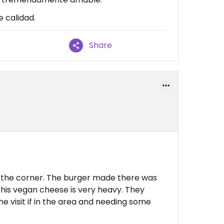
 calidad.
Share
in the corner. The burger made there was
t this vegan cheese is very heavy. They
 visit if in the area and needing some