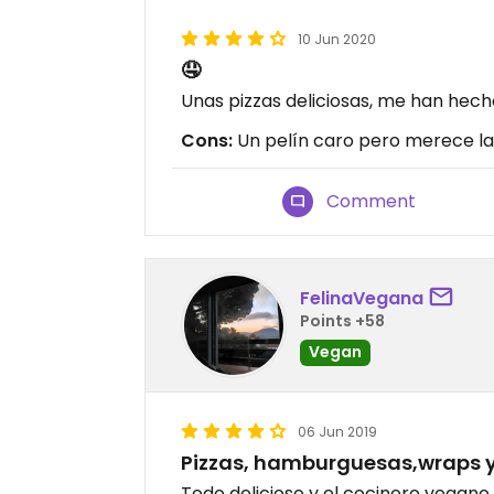
10 Jun 2020
🤤
Unas pizzas deliciosas, me han hecho 
Cons:
Un pelín caro pero merece l
Comment
FelinaVegana
Points +58
Vegan
06 Jun 2019
Pizzas, hamburguesas,wraps 
Todo delicioso y el cocinero vega