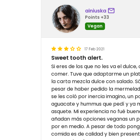
ainiuska
Points +33
Vegan
17 Feb 2021
Sweet tooth alert.
Si eres de los que no les va el dulce
comer. Tuve que adaptarme un plat
la carta mezcla dulce con salado. S
pesar de haber pedido la mermelada
se les coló por inercia imagino, un 
aguacate y hummus que pedí y ya m
asquete. Mi experiencia no fué bue
añadan más opciones veganas un po
por en medio. A pesar de todo pongo 
comida es de calidad y bien present