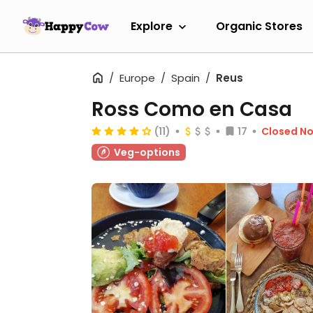
Explore
Organic Stores
Europe
Spain
Reus
Ross Como en Casa
(11)
17
Closed N
Veg-options