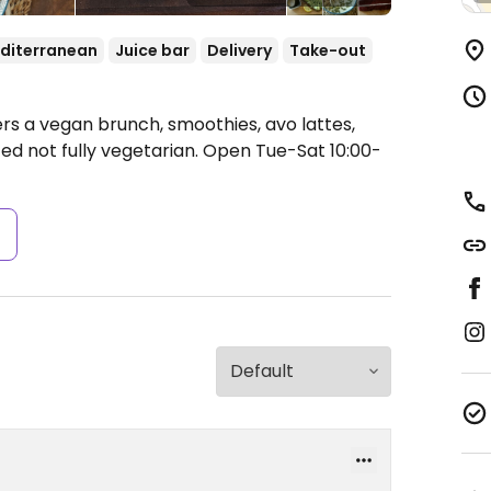
diterranean
Juice bar
Delivery
Take-out
ers a vegan brunch, smoothies, avo lattes,
ed not fully vegetarian.
Open Tue-Sat 10:00-
s