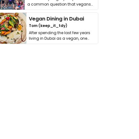
a common question that vegans
get asked. …
Vegan Dining in Dubai
Tom (keep_it_tdy)
After spending the last few years
living in Dubai as a vegan, one
thing has …