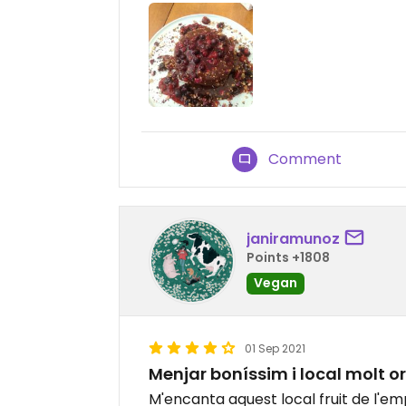
Comment
janiramunoz
Points +1808
Vegan
01 Sep 2021
Menjar boníssim i local molt or
M'encanta aquest local fruit de l'e