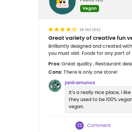
Vegan
26 Oct 2022
Great variety of creative fun
Brilliantly designed and created with 
you must visit. Foods for any part of
Pros:
Great quality , Restaurant des
Cons:
There is only one store!
janiramunoz
It's a really nice place, I lik
they used to be 100% vegan
vegan.
Comment