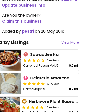
Update business info
Are you the owner?
Claim this business
Added by
pestri
on 26 May 2018
arby Listings
View More
Sawaddee Ka
3 reviews
Carrer del Fossar Vell, 5
0.2 mi
Gelateria Amarena
8 reviews
Carrer Major, 9
0.2 mi
Herbivore Plant Based & Fermented Food
18 reviews