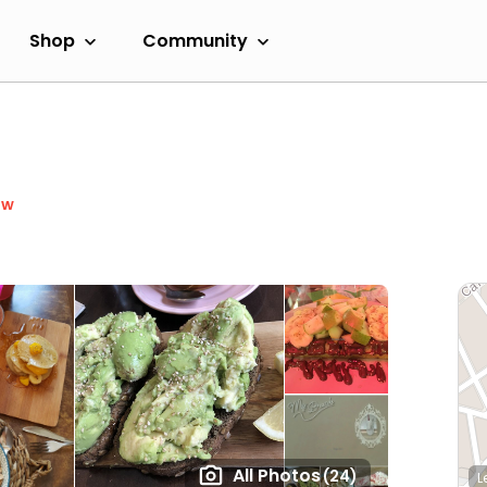
Shop
Community
ow
All Photos
(24)
L