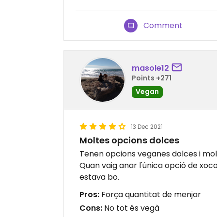
Comment
masole12
Points +271
Vegan
13 Dec 2021
Moltes opcions dolces
Tenen opcions veganes dolces i mol
Quan vaig anar l'única opció de xoc
estava bo.
Pros:
Força quantitat de menjar
Cons:
No tot és vegà