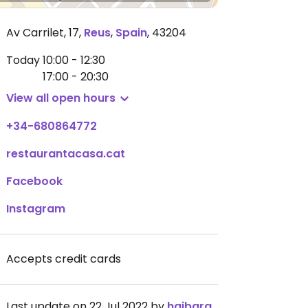
Av Carrilet, 17
,
Reus
,
Spain
,
43204
Today
10:00 - 12:30
17:00 - 20:30
View all open hours
+34-680864772
restaurantacasa.cat
Facebook
Instagram
Accepts credit cards
Last update on 22 Jul 2022 by
haibara