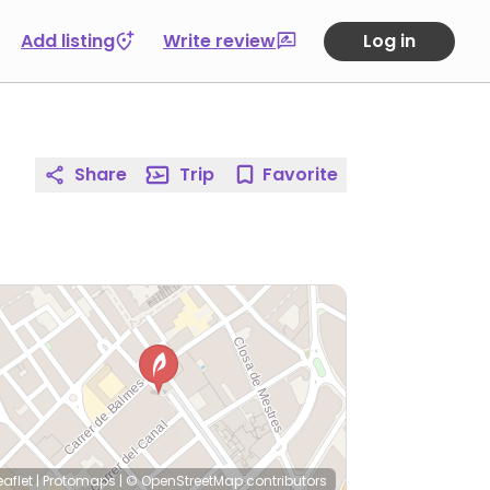
Add listing
Write review
Log in
Share
Trip
Favorite
eaflet
|
Protomaps
|
© OpenStreetMap
contributors