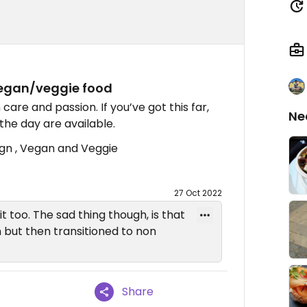
 vegan/veggie food
care and passion. If you’ve got this far,
Ne
 the day are available.
ign , Vegan and Veggie
27 Oct 2022
e it too. The sad thing though, is that
 but then transitioned to non
Share