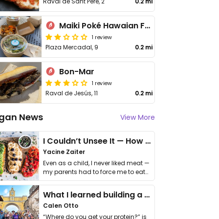
Raval de Sant Pere, 2
0.2 mi
Maiki Poké Hawaian Food
1 review
Plaza Mercadal, 9
0.2 mi
Bon-Mar
1 review
Raval de Jesús, 11
0.2 mi
gan News
View More
I Couldn’t Unsee It — How Thailand Turned My Beliefs Into Action⁠
Yacine Zaiter
Even as a child, I never liked meat —
my parents had to force me to eat
it. I …
What I learned building a queer vegan travel brand
Calen Otto
“Where do you get your protein?” is