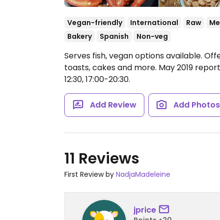
Vegan-friendly
International
Raw
Me
Bakery
Spanish
Non-veg
Serves fish, vegan options available. Off
toasts, cakes and more. May 2019 report
12:30, 17:00-20:30.
Add Review
Add Photo
11 Reviews
First Review by
NadjaMadeleine
jprice
Points +20