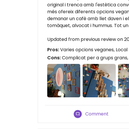
original i trenca amb l'estètica conv
més ofereix diferents opcions vegan
demanar un cafè amb llet daven i e
tomàquet, alvocat i hummus. Tot un 
Updated from previous review on 2
Pros:
Varies opcions veganes, Local 
Cons:
Complicat per a grups grans,
Comment