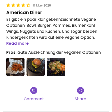
17 May 2026
American Diner
Es gibt ein paar klar gekennzeichnete vegane
Optionen: Bowl, Burger, Pommes, Blumenkohl
Wings, Nuggets und Kuchen. Und sogar bei den
Kindergerichten wird auf eine vegane Option
hingewiesen.
Read more
Pros:
Gute Auszeichnung der veganen Optionen
Die Bowl wsr sehr lecker. Das Gemüse war frisch,
das Dressing lecker und mit dem Tofu wurde nicht
gegeizt.
Auch der Green vegan Burger war sehr gut.
Besonders überrascht haben uns die Blumenkohl
Wings. Tolle Würzung.
Comment
Share
Preise sind etwas hoch, aber für die Restaurant-
Kette typisch.