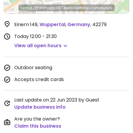
Leaflet
|
Protomaps
|
© OpenStreetMap
contributors
Einern 149
,
Wuppertal
,
Germany
,
42279
Today
12:00 - 21:30
View all open hours
Outdoor seating
Accepts credit cards
Last update on 22 Jun 2023 by Guest
Update business info
Are you the owner?
Claim this business