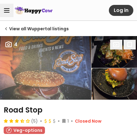
Log in
View all Wuppertal listings
4
Road Stop
(5)
1
Closed Now
Veg-options