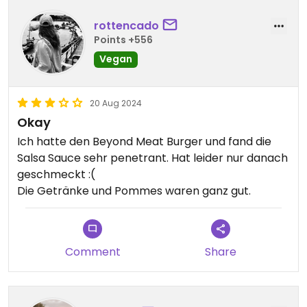
rottencado
Service war sehr nett. Lage mit großer
Points +556
Außenterrasse sehr gut.
Vegan
20 Aug 2024
Okay
Ich hatte den Beyond Meat Burger und fand die
Salsa Sauce sehr penetrant. Hat leider nur danach
geschmeckt :(
Die Getränke und Pommes waren ganz gut.
Comment
Share