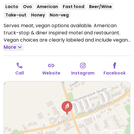
Lacto
Ovo
American
Fast food
Beer/Wine
Take-out
Honey
Non-veg
Serves meat, vegan options available. American
truck-stop & diner inspired motel and restaurant.
Vegan choices are clearly labeled and include vegan
nuggets, two vegan bowls, vegan pulled jackfruit
More
loaded fries, and a vegan burger.
Open Mon-Thu
16:00-22:00, Fri 16:00-23:00, Sat 15:00-23:00, Sun 12:00-
21:30.
Call
Website
Instagram
Facebook