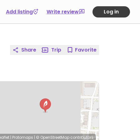
Add listing
Write review
Log in
Share
Trip
Favorite
eaflet
|
Protomaps
|
© OpenStreetMap
contributors