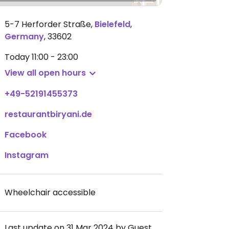
5-7 Herforder Straße
,
Bielefeld
,
Germany
,
33602
Today
11:00 - 23:00
View all open hours
+49-52191455373
restaurantbiryani.de
Facebook
Instagram
Wheelchair accessible
Last update on 31 Mar 2024 by Guest