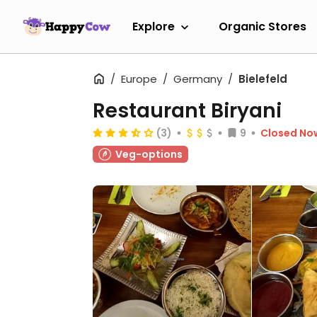
Explore
Organic Stores
Europe
Germany
Bielefeld
Restaurant Biryani
(3)
9
Closed No
Veg-options