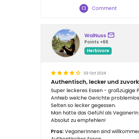
Comment
WalNuss
Points +66
Herbivore
03 Oct 2024
Authentisch, lecker und zuv
Super leckeres Essen - großzügige 
Anhieb welche Gerichte problemlos
Selten so lecker gegessen.
Man hatte das Gefühl als VeganerIn 
Absolut zu empfehlen!
Pros:
VeganerInnen sind willkommen 
Authentisches Essen