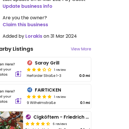
Update business info
Are you the owner?
Claim this business
Added by
Lorakis
on 31 Mar 2024
arby Listings
View More
Saray Grill
1 review
Herforder Straße 1-3
0.0 mi
FAIRTICKEN
1 review
9 Wilhelmstraße
0.1 mi
Cigköftem - Friedrich Verleger
6 reviews