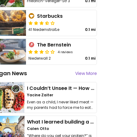
Friedrich-Verleger-Str 3
0.1 mi
Starbucks
41 Niedernstraße
0.1 mi
The Bernstein
4 reviews
Niederwall 2
0.1 mi
gan News
View More
I Couldn’t Unsee It — How Thailand Turned My Beliefs Into Action⁠
Yacine Zaiter
Even as a child, I never liked meat —
my parents had to force me to eat
it. I …
What I learned building a queer vegan travel brand
Calen Otto
“Where do you get your protein?” is