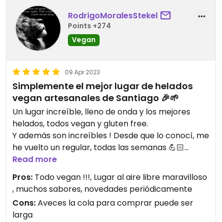
RodrigoMoralesStekel
Points +274
Vegan
09 Apr 2023
Simplemente el mejor lugar de helados
vegan artesanales de Santiago 🎉🌱
Un lugar increíble, lleno de onda y los mejores
helados, todos vegan y gluten free.
Y además son increíbles ! Desde que lo conocí, me
he vuelto un regular, todas las semanas 💪🏻
Tiene sabores de la estación (frutas del verano
Read more
por ejemplo) m, y van cambiando y agregando
Pros:
Todo vegan !!!, Lugar al aire libre maravilloso
constantemente.
, muchos sabores, novedades periódicamente
También tienen cosas dulces para acompañar los
Cons:
Aveces la cola para comprar puede ser
helados.
larga
Increíble espacio al aire libre para disfrutar los