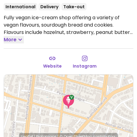
International
Delivery
Take-out
Fully vegan ice-cream shop offering a variety of
vegan flavours, sourdough bread and cookies.
Flavours include hazelnut, strawberry, peanut butter,
lucuma and more. Companion animal friendly.
More
Open
Tue-Wed 11:00am-8:00pm, Thu-Sat 11:00am-10:30pm,
Sun 11:00am-8:00pm.
Website
Instagram
Leaflet
|
Protomaps
|
© OpenStreetMap
contributors