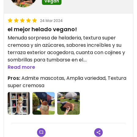
Vegan
24 Mar 2024
el mejor helado vegano!
Menuda sorpresa de heladeria, textura super
cremosa y sin azúcares, sabores increíbles y su
terraza exterior acogedora, cuanta con cojines y
sombrillas para tumbarse en el.
Cuenta también con café y repostería, pero no
Read more
debéis perderos su punto fuerte, los helados.
Pros:
Admite mascotas, Amplia variedad, Textura
super cremosa