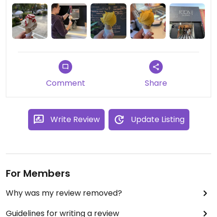
helados, por av Alonso de Córdova.
Agua y helado gratis ! Para tu perro si vas
acompañado.
Comment
Share
Write Review
Update Listing
For Members
Why was my review removed?
Guidelines for writing a review