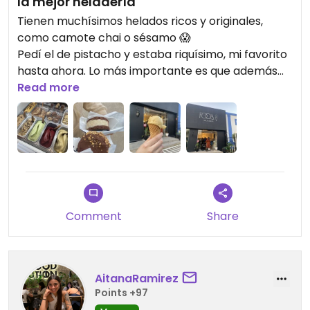
la mejor heladería
Tienen muchísimos helados ricos y originales,
como camote chai o sésamo 😱
Pedí el de pistacho y estaba riquísimo, mi favorito
hasta ahora. Lo más importante es que además
de ser veganos, no tienen ni gluten ni azúcar y son
Read more
de agua, lo encuentro impresionante. Los precios
tampoco son altos, a pesar de estar en Vitacura.
Muy recomendado.
Comment
Share
AitanaRamirez
Points +97