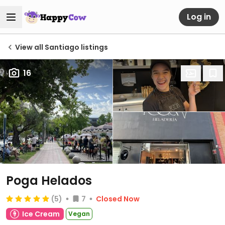
Log in
View all Santiago listings
16
Poga Helados
(5)
7
Closed Now
Ice Cream
Vegan