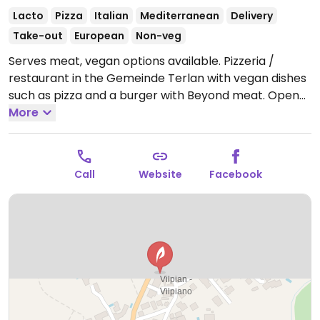
Lacto
Pizza
Italian
Mediterranean
Delivery
Take-out
European
Non-veg
Serves meat, vegan options available. Pizzeria /
restaurant in the Gemeinde Terlan with vegan dishes
such as pizza and a burger with Beyond meat.
Open
Mon 11:00-14:00, Mon-Sat 17:30-21:30, Tue-Wed 11:00-
More
14:30, Thu-Fri 11:00-14:00.
Closed Sun.
Call
Website
Facebook