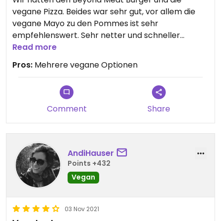
vegane Pizza. Beides war sehr gut, vor allem die
vegane Mayo zu den Pommes ist sehr
empfehlenswert. Sehr netter und schneller
Service. Der Koch ist selbst vegan ☺️
Read more
5* Bewertung ist leider nicht möglich, da nicht
Pros:
Mehrere vegane Optionen
vollständig vegan
Comment
Share
AndiHauser
Points +432
Vegan
03 Nov 2021