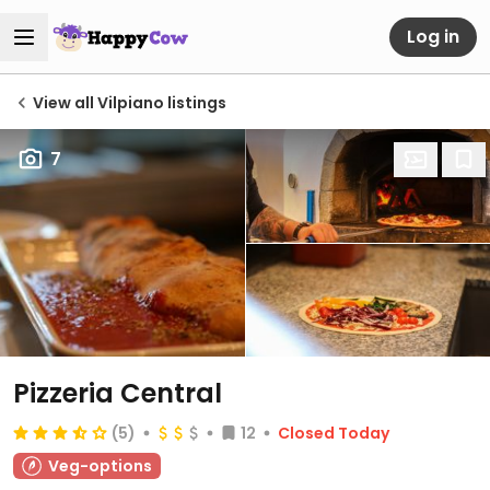
Log in
View all Vilpiano listings
7
Pizzeria Central
(5)
12
Closed Today
Veg-options