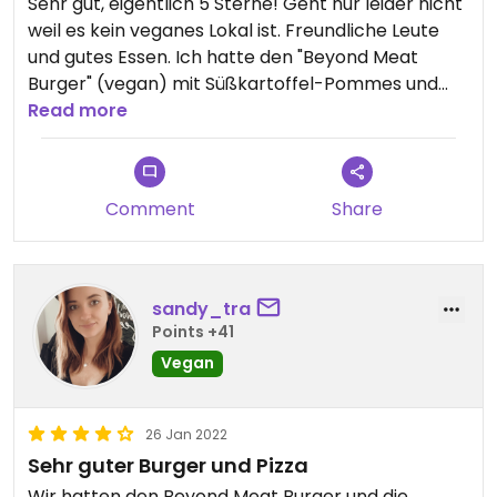
Sehr gut, eigentlich 5 Sterne! Geht nur leider nicht
weil es kein veganes Lokal ist. Freundliche Leute
und gutes Essen. Ich hatte den "Beyond Meat
Burger" (vegan) mit Süßkartoffel-Pommes und
einem hausgemachten veganem Kräuterdip.
Read more
Comment
Share
sandy_tra
Points +41
Vegan
26 Jan 2022
Sehr guter Burger und Pizza
Wir hatten den Beyond Meat Burger und die