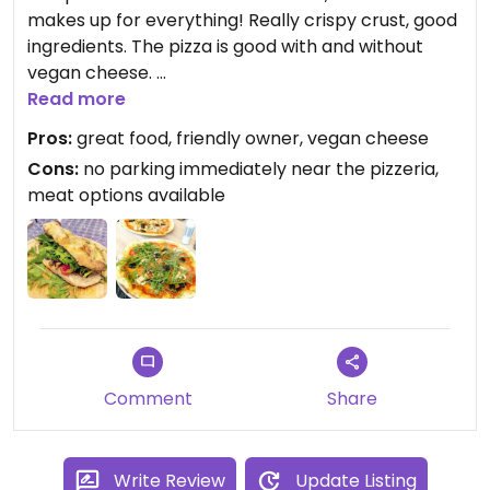
makes up for everything! Really crispy crust, good
ingredients. The pizza is good with and without
vegan cheese.
Read more
I highly recommend trying the panuozzo, a
Pros:
great food, friendly owner, vegan cheese
specialty from the region where the owner
Cons:
no parking immediately near the pizzeria,
originally comes from, as he told us. It's a freshly
meat options available
baked delicious bread, that can be ordered with
veggie fillings. The other day, we just tried the plain
panuozzo and it was great as well.
I usually stick with a "normal" vegan pizza: Vegan
cheese, some toppings, preferably fresh arugula.
The owner is really nice and told us about how he
Comment
Share
makes the dough and how he is trying out new
vegan things.
Write Review
Update Listing