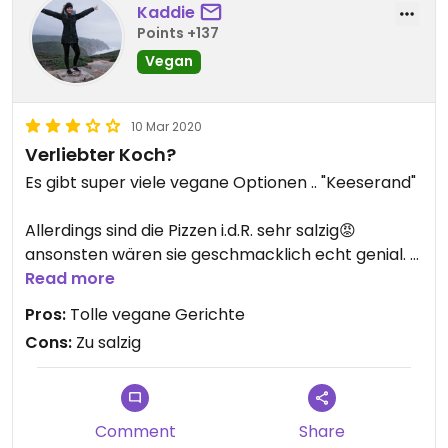
Kaddie
Points +137
Vegan
10 Mar 2020
Verliebter Koch?
Es gibt super viele vegane Optionen .. "Keeserand"
Allerdings sind die Pizzen i.d.R. sehr salzig😡
ansonsten wären sie geschmacklich echt genial.
Read more
Ist aber auch bei den Pizzen mit Fleisch so.
Pros:
Tolle vegane Gerichte
Cons:
Zu salzig
Comment
Share