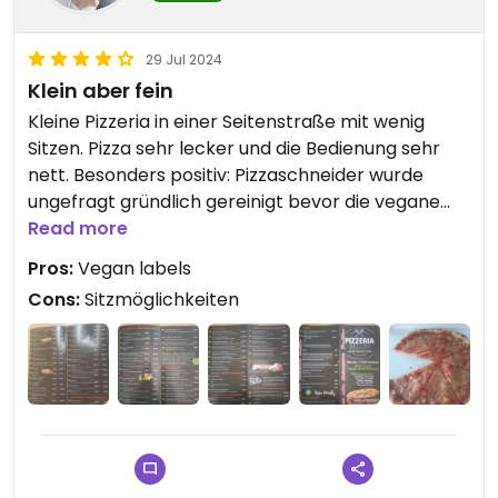
29 Jul 2024
Klein aber fein
Kleine Pizzeria in einer Seitenstraße mit wenig
Sitzen. Pizza sehr lecker und die Bedienung sehr
nett. Besonders positiv: Pizzaschneider wurde
ungefragt gründlich gereinigt bevor die vegane
Pizza geschnitten wurde. Außerdem werden
Read more
Champignons erst nach Bestellung geschnitten.
Pros:
Vegan labels
Cons:
Sitzmöglichkeiten