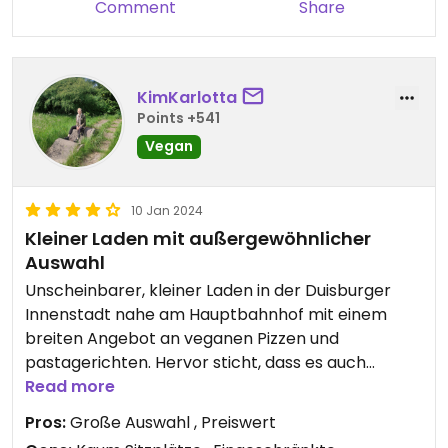
Comment
Share
KimKarlotta
Points +541
Vegan
10 Jan 2024
Kleiner Laden mit außergewöhnlicher
Auswahl
Unscheinbarer, kleiner Laden in der Duisburger
Innenstadt nahe am Hauptbahnhof mit einem
breiten Angebot an veganen Pizzen und
pastagerichten. Hervor sticht, dass es auch
ungewöhnliche Kombinationen gibt, wie Pizza
Read more
Bianca (ohne Tomatensauce) mit
Pros:
Große Auswahl , Preiswert
Kartoffelscheiben, Bolognese aus Linsen oder