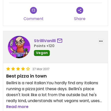
Comment
Share
StrilliVanilli
Points +120
Vegan
27 Mar 2017
Best pizza in town
Bellini is a real Italian.You hardly find any Italians
running a pizza joint these days. Bellini's place
doesn't look like a lot from the outside but he's
really kind, understands what vegans want, uses
only vegan pizza dough that he makes himself (it's
Read more