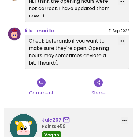
Hi, I think the opening hours were
not correct, I have updated them
now. :)
lille_marille
11 Sep 2022
Check Lieferando if you want to
make sure they're open. Opening
hours may sometimes deviate a
bit, I heard.(;
Comment
Share
Jule267
Points +59
Vegan