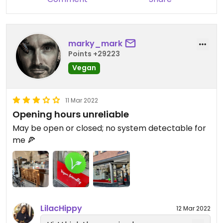
manually when they're open).
marky_mark
Points +29223
Vegan
11 Mar 2022
Opening hours unreliable
May be open or closed; no system detectable for
me 🍕
LilacHippy
12 Mar 2022