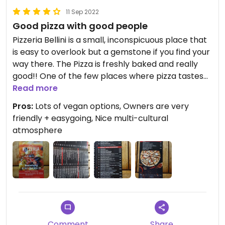
11 Sep 2022
Good pizza with good people
Pizzeria Bellini is a small, inconspicuous place that
is easy to overlook but a gemstone if you find your
way there. The Pizza is freshly baked and really
good!! One of the few places where pizza tastes
like it does in Italy. There are several vegan
Read more
options on the menu but one can also build their
Pros:
Lots of vegan options, Owners are very
own pizza. The owners are extremely friendly,
friendly + easygoing, Nice multi-cultural
open-minded and easy-going. If you're lucky you'll
atmosphere
find a bunch of regulars sitting outside joking with
the owners and inviting new guests to join them at
their table.
Opening hours may deviate from the official ones
(rumour has it that especially the opening hours
over lunchtime should not be taken to seriously).
😜 If you want to make sure that they are open,
check Lieferando (they switch on Lieferando
Comment
Share