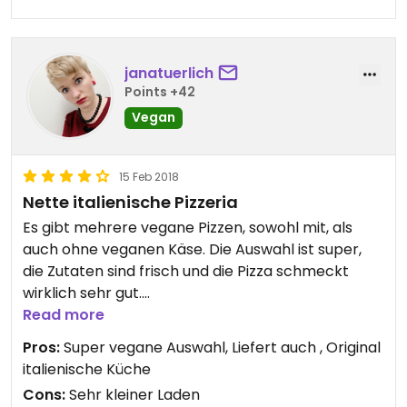
janatuerlich
Points +42
Vegan
15 Feb 2018
Nette italienische Pizzeria
Es gibt mehrere vegane Pizzen, sowohl mit, als
auch ohne veganen Käse. Die Auswahl ist super,
die Zutaten sind frisch und die Pizza schmeckt
wirklich sehr gut.
Eignet sich allerdings eher zum
Read more
Bestellen/Mitnehmen, da der Laden sehr klein ist.
Pros:
Super vegane Auswahl, Liefert auch , Original
Die Mitarbeiter sind auch sehr nett und hilfsbereit.
italienische Küche
Cons:
Sehr kleiner Laden