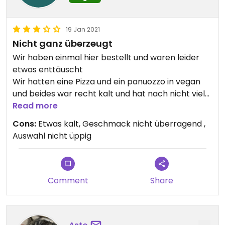
19 Jan 2021
Nicht ganz überzeugt
Wir haben einmal hier bestellt und waren leider
etwas enttäuscht
Wir hatten eine Pizza und ein panuozzo in vegan
und beides war recht kalt und hat nach nicht viel
geschmeckt
Read more
Auch hatte ich das Gefühl dass das Angebot sich
Cons:
Etwas kalt, Geschmack nicht überragend ,
verkleinert hatte
Auswahl nicht üppig
Wir haben längere Zeit vorgehabt hier zu
bestellen aber man kann erst abends bestellen
und das passt dann oft bei uns nicht
Vielleicht versuchen wir es nochmal wenn wir dort
Comment
Share
frisch essen können, aber die Lieferung zu uns
klappt wohl nicht gut