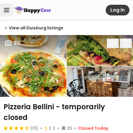
Log in
View all Duisburg listings
20
Pizzeria Bellini
- temporarily
closed
(13)
25
Closed Today