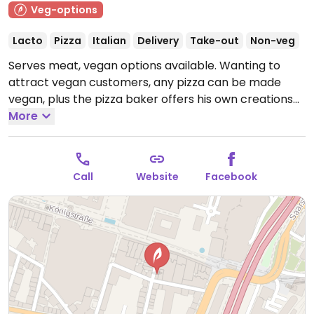
Veg-options
Lacto
Pizza
Italian
Delivery
Take-out
Non-veg
Serves meat, vegan options available. Wanting to
attract vegan customers, any pizza can be made
vegan, plus the pizza baker offers his own creations
upon request. Offers vegan Bolognese, smoked tofu,
More
and vegan cheese. Also serves pasta and panuozzo.
Closed Tue.
Note: Temporarily closed May 2025 -
please send updates to HappyCow.
Call
Website
Facebook