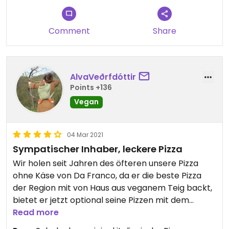
Comment
Share
AlvaVeðrfdóttir
Points +136
Vegan
04 Mar 2021
Sympatischer Inhaber, leckere Pizza
Wir holen seit Jahren des öfteren unsere Pizza
ohne Käse von Da Franco, da er die beste Pizza
der Region mit von Haus aus veganem Teig backt,
bietet er jetzt optional seine Pizzen mit dem
veganem Käse von SimplyV an! ❤ Noch steht die
Read more
Option nicht auf der Karte, man muss danach