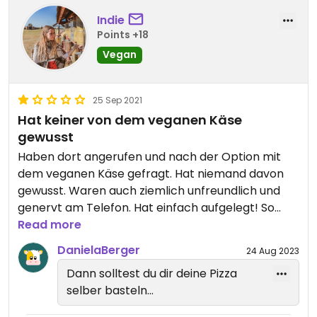
Indie
Points +18
Vegan
25 Sep 2021
Hat keiner von dem veganen Käse
gewusst
Haben dort angerufen und nach der Option mit
dem veganen Käse gefragt. Hat niemand davon
gewusst. Waren auch ziemlich unfreundlich und
genervt am Telefon. Hat einfach aufgelegt! So
haben wir auch keine Pizzen ohne Käse bestellt!
Read more
DanielaBerger
24 Aug 2023
Dann solltest du dir deine Pizza
selber basteln...