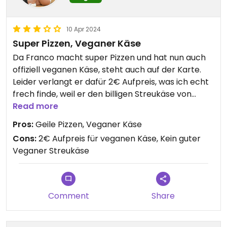
10 Apr 2024
Super Pizzen, Veganer Käse
Da Franco macht super Pizzen und hat nun auch
offiziell veganen Käse, steht auch auf der Karte.
Leider verlangt er dafür 2€ Aufpreis, was ich echt
frech finde, weil er den billigen Streukäse von
vemondo vom Lidl benutzt. Der schmilzt auch
Read more
nicht so geil. Dennoch, dass in Vilsbiburg eine Pizza
Pros:
Geile Pizzen, Veganer Käse
mit vegane Käse gibt ist mega!
Cons:
2€ Aufpreis für veganen Käse, Kein guter
Veganer Streukäse
Updated from previous review on 2024-04-10
Comment
Share