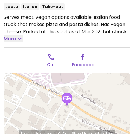
Lacto
Italian
Take-out
Serves meat, vegan options available. Italian food
truck that makes pizza and pasta dishes. Has vegan
cheese. Parked at this spot as of Mar 2021 but check
its FB page for updates & changes.
More
Open Tue-Sun
10:30-13:30, 16:30-20:00.
Call
Facebook
Leaflet
|
Protomaps
|
© OpenStreetMap
contributors