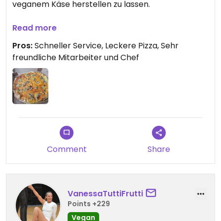
veganem Käse herstellen zu lassen.
Wir finden sie super lecker. Wir haben die Peperoni
Read more
und die Funghi Pizza in vegan bestellt.
Pros:
Schneller Service, Leckere Pizza, Sehr
freundliche Mitarbeiter und Chef
Lediglich Pizza-Mitnahme. Keine Sitzmöglichkeiten.
Alles in Allem eine gute Empfehlung für vegane
Pizzen. 😊
Updated from previous review on 2025-08-01
Comment
Share
VanessaTuttiFrutti
Points +229
Vegan