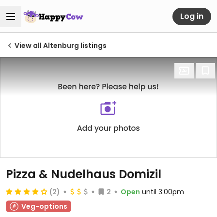
Log in
View all Altenburg listings
Pizza & Nudelhaus Domizil
(2)
2
Open
until 3:00pm
Veg-options