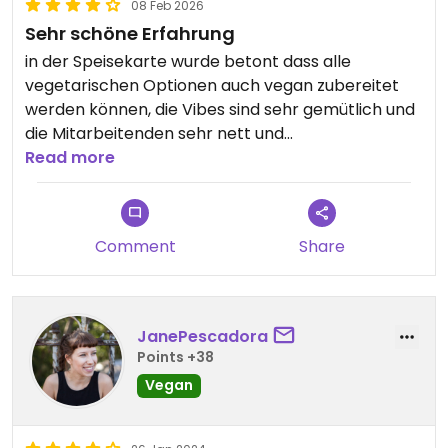
08 Feb 2026
Sehr schöne Erfahrung
in der Speisekarte wurde betont dass alle
vegetarischen Optionen auch vegan zubereitet
werden können, die Vibes sind sehr gemütlich und
die Mitarbeitenden sehr nett und
entgegenkommend. Auf den Vegan-Wunsch
Read more
wurde äußerst positiv reagiert und alles hat ohne
Probleme geklappt.
Comment
Share
JanePescadora
Points +38
Vegan