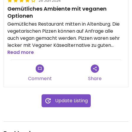
26 Jan 2024
Gemütliches Ambiente mit veganen
Optionen
Gemütliches Restaurant mitten in Altenburg. Die
vegetarischen Pizzen können auf Anfrage alle
auch vegan gemacht werden. Pizzen waren sehr
lecker mit Veganer Käsealternative zu guten
Preisen. Personal war sehr freundlich.
Read more
Comment
Share
Update Listing