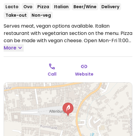
Lacto
Ovo
Pizza
Italian
Beer/Wine
Delivery
Take-out
Non-veg
Serves meat, vegan options available. Italian
restaurant with vegetarian section on the menu. Pizza
can be made with vegan cheese.
Open Mon-Fri 11:00-
15:00, Mon-Thu 17:00-21:00, Fri 17:00-22:00, Sat 11:00-
More
22:00, Sun 12:00-22:00.
Call
Website