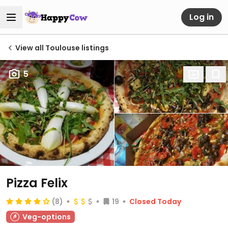
Log in
View all Toulouse listings
5
Pizza Felix
(8)
19
Closed Today
Veg-options