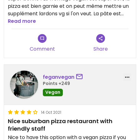
pizza est bien garnie et on peut même mettre un
supplément lardons vg si l'on veut. La pâte est
également moelleuse. Prix de 10.5 pour la pizza ce
Read more
qui reste correct.
Comment
Share
feganvegan
Points +249
Vegan
14 Oct 2021
Nice suburban pizza restaurant with
friendly staff
Nice to have this option with a vegan pizza if you