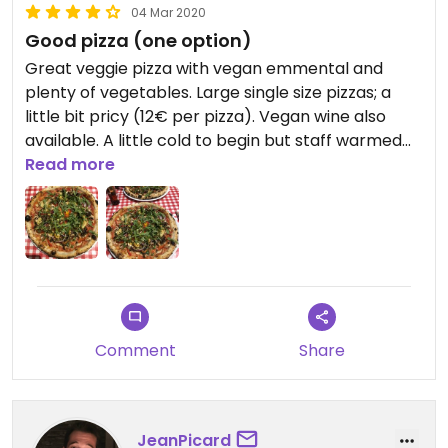
04 Mar 2020
Good pizza (one option)
Great veggie pizza with vegan emmental and
plenty of vegetables. Large single size pizzas; a
little bit pricy (12€ per pizza). Vegan wine also
available. A little cold to begin but staff warmed
up by the end. Worth a visit.
Read more
Comment
Share
JeanPicard