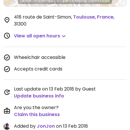
Leaflet
|
Protomaps
|
© OpenStreetMap
contributors
418 route de Saint-Simon
,
Toulouse
,
France
,
31300
View all open hours
Wheelchair accessible
Accepts credit cards
Last update on 13 Feb 2018 by Guest
Update business info
Are you the owner?
Claim this business
Added by
JonJon
on 13 Feb 2018