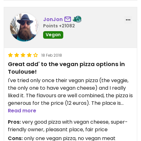
JonJon
Points +21082
Vegan
18 Feb 2018
Great add' to the vegan pizza options in
Toulouse!
I've tried only once their vegan pizza (the veggie,
the only one to have vegan cheese) and I really
liked it. The flavours are well combined, the pizza is
generous for the price (12 euros). The place is
pleasant and clean and the owner is super-
Read more
friendly. I recommend to give it a try and I hope
Pros:
very good pizza with vegan cheese, super-
they will expand their vegan offer with pizzas
friendly owner, pleasant place, fair price
having vegan meat and other cheese!
Cons:
only one vegan pizza, no vegan meat