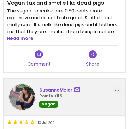
Vegan tax and smells like dead pigs
The vegan pancakes are 0,50 cents more
expensive and do not taste great. Staff doesnt
really care. It smells like dead pigs and it bothers
me that they are profiting from being in nature
whilst being so vegan unfriendly.
Read more
Updated from previous review on 2026-02-15
Comment
Share
SusanneMeier
Points +118
Vegan
10 Jul 2024