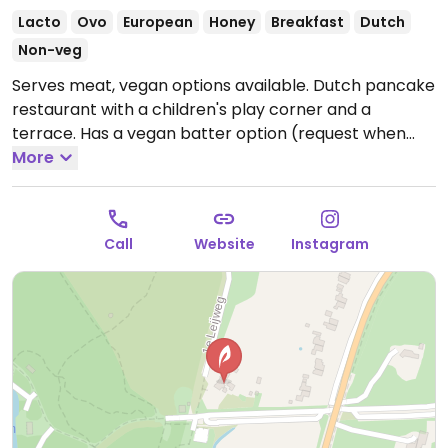
Lacto
Ovo
European
Honey
Breakfast
Dutch
Non-veg
Serves meat, vegan options available. Dutch pancake
restaurant with a children's play corner and a
terrace. Has a vegan batter option (request when
ordering) and can make vegan pancakes with
More
pineapple, strawberry, banana, raisins, apple, and
more. Also sells vegan bitterballen.
Open Tue-Sun
09:30-19:00.
Closed Mon.
Call
Website
Instagram