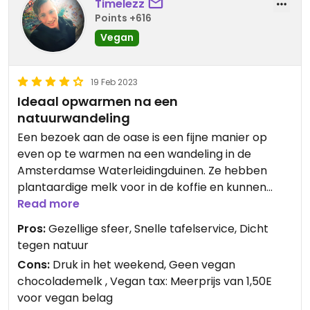
Timelezz
Points +616
Vegan
19 Feb 2023
Ideaal opwarmen na een
natuurwandeling
Een bezoek aan de oase is een fijne manier op
even op te warmen na een wandeling in de
Amsterdamse Waterleidingduinen. Ze hebben
plantaardige melk voor in de koffie en kunnen
pannenkoeken maken met een vegan beslag.
Read more
Tegen een meerprijs, dat wel. Het zijn behoorlijk
Pros:
Gezellige sfeer, Snelle tafelservice, Dicht
grote pannenkoeken. De inrichting is warm en
tegen natuur
sfeervol. Het is ook mogelijk om vegan bitterballen
Cons:
Druk in het weekend, Geen vegan
te bestellen.
chocolademelk , Vegan tax: Meerprijs van 1,50E
voor vegan belag