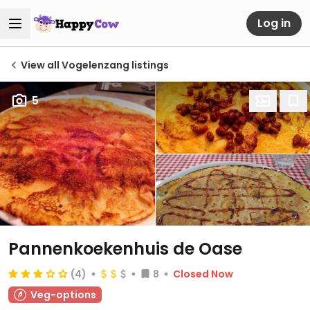
Log in
View all Vogelenzang listings
5
Pannenkoekenhuis de Oase
(4)
8
Closed Now
Veg-options