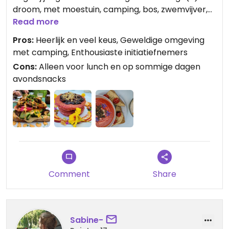
droom, met moestuin, camping, bos, zwemvijver,
super chille sfeer. En het eten is mooi, vers en
Read more
lekker, met genoeg verschillende opties. Onze
Pros:
Heerlijk en veel keus, Geweldige omgeving
favo is de kleurrijke falafel wrap. Oeh en vergeet
met camping, Enthousiaste initiatiefnemers
ook niet de vegan bananen&chocomilkshake.
Cons:
Alleen voor lunch en op sommige dagen
Echt een aanwinst voor deze regio.
avondsnacks
Updated from previous review on 2022-03-25
Comment
Share
Sabine-