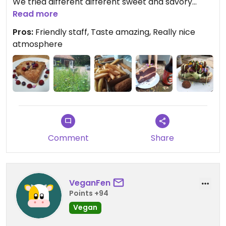
We tried different different sweet and savory
options. The pieces were really great. In the main
Read more
season they also bake fries and snacks two days
Pros:
Friendly staff, Taste amazing, Really nice
in the week.
atmosphere
Comment
Share
VeganFen
Points +94
Vegan