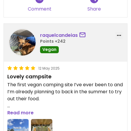
Comment
Share
raquelcandeias
Points +242
Vegan
12 May 2025
Lovely campsite
The first vegan camping site I’ve ever been to and
I’m already planning to back in the summer to try
out their food.
They have a small ‘market’ in the reception with
Read more
items that you might need while you’re camping.
In the summer they open their kitchen and from