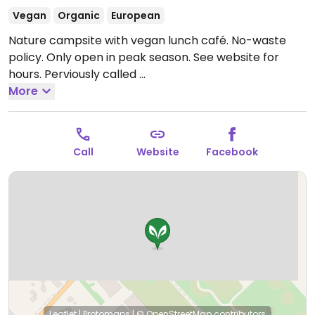
Vegan
Organic
European
Nature campsite with vegan lunch café. No-waste
policy. Only open in peak season. See website for
hours. Perviously called
Summer Lunchroom Noorderloo.
More
Open Wed 06:30-
19:00.
Hours change seasonally.
Call
Website
Facebook
Leaflet
|
Protomaps
|
© OpenStreetMap
contributors