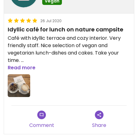
Vegan
26 Jul 2020
Idyllic café for lunch on nature campsite
Café with idyllic terrace and cozy interior. Very
friendly staff. Nice selection of vegan and
vegetarian lunch-dishes and cakes. Take your
time.
Check for openingtimes on website
Read more
www.noorderloo.nl
By the way: Campsite is great too.
Comment
Share