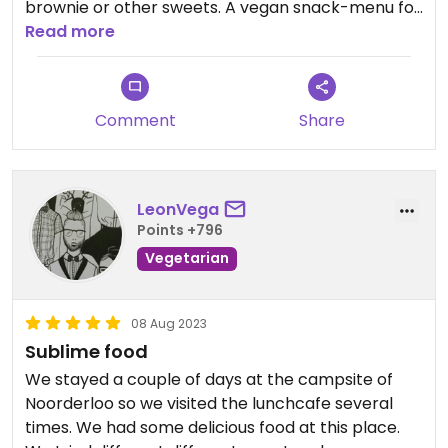
brownie or other sweets. A vegan snack-menu for
the thursday & saturday 🌱
Read more
You need to go here 💚
Comment
Share
LeonVega
Points +796
Vegetarian
08 Aug 2023
Sublime food
We stayed a couple of days at the campsite of
Noorderloo so we visited the lunchcafe several
times. We had some delicious food at this place.