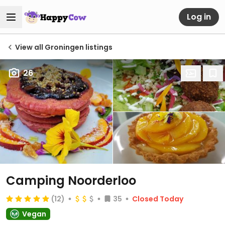
Log in
View all Groningen listings
26
Camping Noorderloo
(12)
35
Closed Today
Vegan