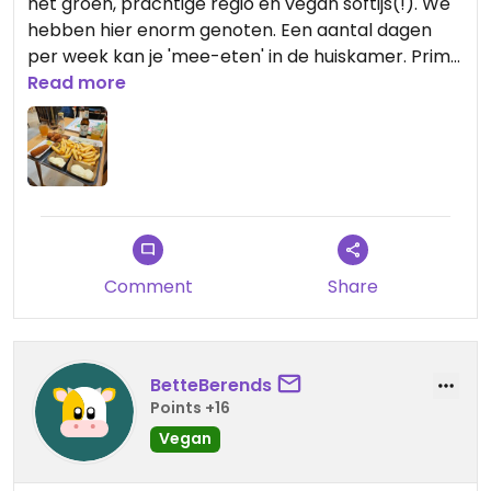
het groen, prachtige regio en vegan softijs(!). We
hebben hier enorm genoten. Een aantal dagen
per week kan je 'mee-eten' in de huiskamer. Prima
verzorgd!
Read more
Comment
Share
BetteBerends
Points +16
Vegan