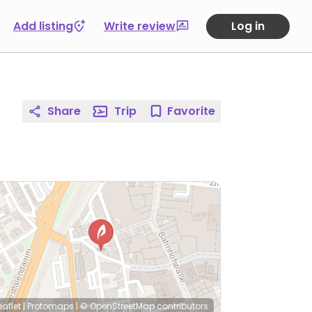
Add listing
Write review
Log in
Share
Trip
Favorite
eaflet
|
Protomaps
|
© OpenStreetMap
contributors