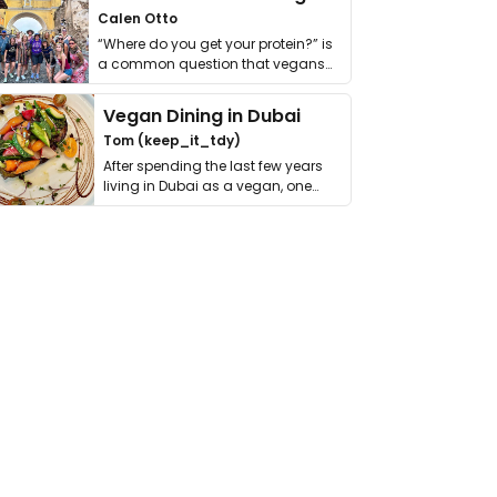
Calen Otto
“Where do you get your protein?” is
a common question that vegans
get asked. …
Vegan Dining in Dubai
Tom (keep_it_tdy)
After spending the last few years
living in Dubai as a vegan, one
thing has …