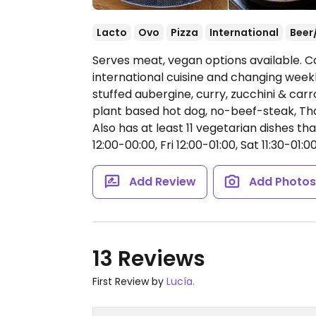
Lacto
Ovo
Pizza
International
Beer
Serves meat, vegan options available. Ca
international cuisine and changing weekl
stuffed aubergine, curry, zucchini & carro
plant based hot dog, no-beef-steak, Th
Also has at least 11 vegetarian dishes t
12:00-00:00, Fri 12:00-01:00, Sat 11:30-01:00
Add Review
Add Photo
13 Reviews
First Review by
Lucía.