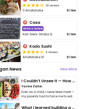
32 reviews
11 Arndtstraße
0.1 km
Casa
Write a review
Karl-Eilers-Straße 12
0.1 km
Kado Sushi
6 reviews
Arndtstraße 10
0.1 km
gan News
View More
I Couldn’t Unsee It — How Thailand Turned My Beliefs Into Action⁠
Yacine Zaiter
Even as a child, I never liked meat —
my parents had to force me to eat
it. I …
What I learned building a queer vegan travel brand