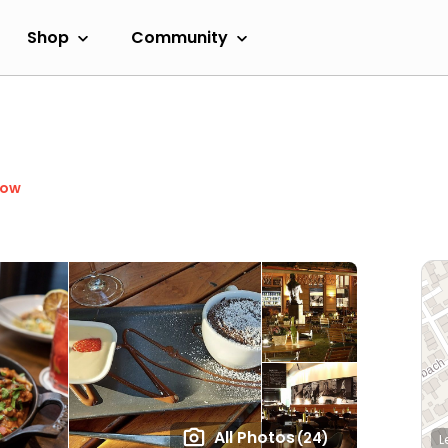
Shop
Community
Now
All Photos
(24)
L