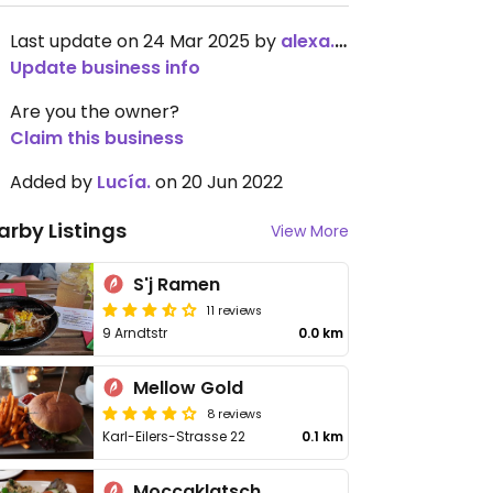
Last update on 24 Mar 2025 by
alexa.ctl
Update business info
Are you the owner?
Claim this business
Added by
Lucía.
on 20 Jun 2022
arby Listings
View More
S'j Ramen
11 reviews
9 Arndtstr
0.0 km
Mellow Gold
8 reviews
Karl-Eilers-Strasse 22
0.1 km
Moccaklatsch